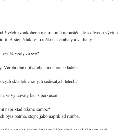
od živých zvonkoher a metronomů upouštět a to s důvodu vývinu
torů. A stejně tak se to mělo i s cembaly a varhany.
rovněž vzaly za své?
y. Věrohodně dotvářely atmosféru skladeb.
vých skladeb v raných šedesátých letech?
ě se využívaly bicí s perkusemi.
il například takové sambě?
 byla patrná, stejně jako například rumba.
y mělo s onou vážnou hudbou? Využíval se v EC popu celý