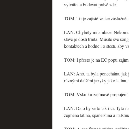
vytvářet a budovat právě zde.
TOM: To je zajisté velice záslužné, i
LAN: Chyběly mi ambice. Někomu se 
slávě je dosti trnitá. Musíte své s
kontaktech a hodně i o štěstí, aby vá
TOM: I přesto je na EC popu zajíma
LAN: Ano, ta byla ponechána, jak js
různými dalšími jazyky jako latina, fr
TOM: Vskutku zajímavé propojení a n
LAN: Dalo by se to tak říci. Tyto 
zejména latina, španělština a italšti
TOM: A ona francouzština, polština