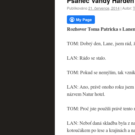
Psanec Vandy Harden
webu
Publikováno
21. července, 2014
|
Autor:
T
Rozhovor Toma Patricka s Lane
TOM: Dobrý den, Lane, jsem rád, že 
LAN: Rádo se stalo.
TOM: Pokud se nemýlím, tak vznik
LAN: Ano, právě onoho roku jsem se
názvem Natur hotel.
TOM: Proč jste použili právě tento
LAN: Neboť daná skladba byla z naš
kotoučákem po lese a krajinách a n