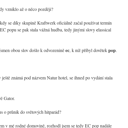
y vzniklo až o něco později?
dy se díky skupině Kraftwerk oficiálně začal používat termín
c
EC popu se pak stala vážná hudba, tedy jinými slovy
lassical
ec
pop
ísmen obou slov došlo k odvozenině
, k níž přibyl dovětek
.
ještě známá pod názvem Natur hotel, se ihned po vydání stala
ě Gator.
s o průnik do světových hitparád?
em v mé rodné domovině, rozhodl jsem se tedy EC pop nadále