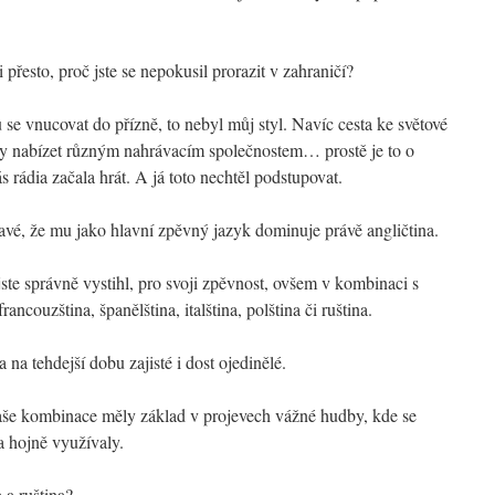
 přesto, proč jste se nepokusil prorazit v zahraničí?
vnucovat do přízně, to nebyl můj styl. Navíc cesta ke světové
ongy nabízet různým nahrávacím společnostem… prostě je to o
s rádia začala hrát. A já toto nechtěl podstupovat.
vé, že mu jako hlavní zpěvný jazyk dominuje právě angličtina.
te správně vystihl, pro svoji zpěvnost, ovšem v kombinaci s
ancouzština, španělština, italština, polština či ruština.
a tehdejší dobu zajisté i dost ojedinělé.
naše kombinace měly základ v projevech vážné hudby, kde se
na hojně využívaly.
 a ruština?