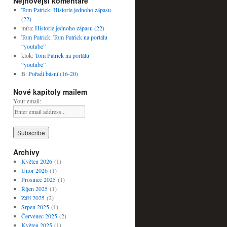
Nejnovější komentáře
Tom Patrick
:
Historie jednoho zápasu
(22)
míra
:
Historie jednoho zápasu (22)
Tom Patrick
:
Tom Patrick na portálu
“youtube”
klok
:
Tom Patrick na portálu
“youtube”
B
:
Pořadí básní (16-20)
Nové kapitoly mailem
Your email:
Archivy
Květen 2026
(1)
Únor 2026
(1)
Prosinec 2025
(1)
Říjen 2025
(1)
Září 2025
(2)
Srpen 2025
(1)
Červenec 2025
(2)
Květen 2025
(1)