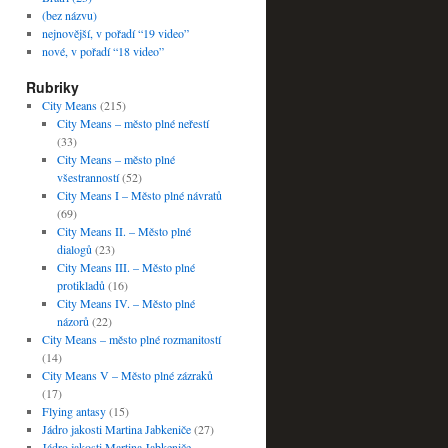
(bez názvu)
nejnovější, v pořadí “19 video”
nové, v pořadí “18 video”
Rubriky
City Means
(215)
City Means – město plné neřestí
(33)
City Means – město plné
všestranností
(52)
City Means I – Město plné návratů
(69)
City Means II. – Město plné
dialogů
(23)
City Means III. – Město plné
protikladů
(16)
City Means IV. – Město plné
názorů
(22)
City Means – město plné rozmanitostí
(14)
City Means V – Město plné zázraků
(17)
Flying antasy
(15)
Jádro jakosti Martina Jabkeniče
(27)
Jádro jakosti Martina Jabkeniče –