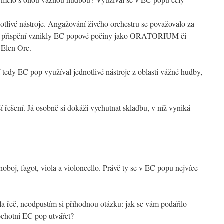
otlivé nástroje. Angažování živého orchestru se považovalo za
eho přispění vznikly EC popové počiny jako ORATORIUM či
Elen Ore.
edy EC pop využíval jednotlivé nástroje z oblasti vážné hudby,
í řešení. Já osobně si dokáži vychutnat skladbu, v níž vyniká
?
oboj, fagot, viola a violoncello. Právě ty se v EC popu nejvíce
a řeč, neodpustím si příhodnou otázku: jak se vám podařilo
ochotni EC pop utvářet?