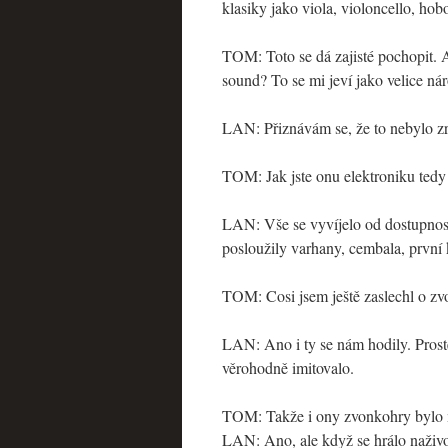
klasiky jako viola, violoncello, hoboj
TOM: Toto se dá zajisté pochopit. A
sound? To se mi jeví jako velice ná
LAN: Přiznávám se, že to nebylo z
TOM: Jak jste onu elektroniku tedy 
LAN: Vše se vyvíjelo od dostupnosti
posloužily varhany, cembala, první 
TOM: Cosi jsem ještě zaslechl o z
LAN: Ano i ty se nám hodily. Prostě
věrohodně imitovalo.
TOM: Takže i ony zvonkohry bylo m
LAN: Ano, ale když se hrálo naživo,