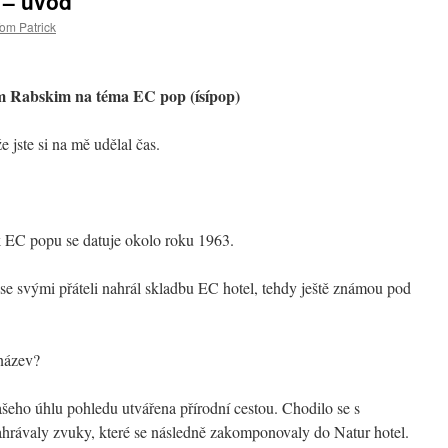
 – úvod
om Patrick
m Rabskim na téma EC pop (ísípop)
jste si na mě udělal čas.
 EC popu se datuje okolo roku 1963.
 svými přáteli nahrál skladbu EC hotel, tehdy ještě známou pod
 název?
eho úhlu pohledu utvářena přírodní cestou. Chodilo se s
ahrávaly zvuky, které se následně zakomponovaly do Natur hotel.