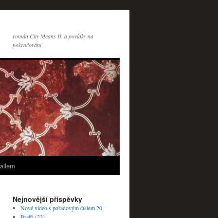
román City Means II. a povídky na
pokračování
ailem
Nejnovější příspěvky
Nové video s pořadovým číslem 20
Bratři (23)