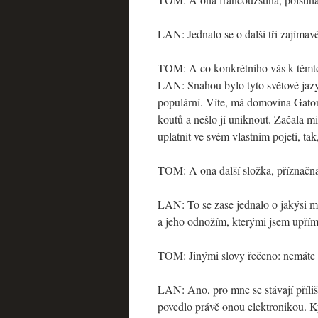
LAN: Jednalo se o další tři zajímavé
TOM: A co konkrétního vás k těmt
LAN: Snahou bylo tyto světové jazyk
populární. Víte, má domovina Gator 
koutů a nešlo jí uniknout. Začala mi
uplatnit ve svém vlastním pojetí, tak
TOM: A ona další složka, příznačná
LAN: To se zase jednalo o jakýsi mů
a jeho odnožím, kterými jsem upřím
TOM: Jinými slovy řečeno: nemáte 
LAN: Ano, pro mne se stávají příliš
povedlo právě onou elektronikou. K