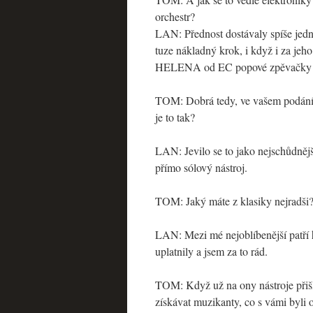
orchestr?
LAN: Přednost dostávaly spíše jedn
tuze nákladný krok, i když i za j
HELENA od EC popové zpěvačky 
TOM: Dobrá tedy, ve vašem podání t
je to tak?
LAN: Jevilo se to jako nejschůdnějš
přímo sólový nástroj.
TOM: Jaký máte z klasiky nejradši
LAN: Mezi mé nejoblíbenější patří h
uplatnily a jsem za to rád.
TOM: Když už na ony nástroje přišl
získávat muzikanty, co s vámi byli 