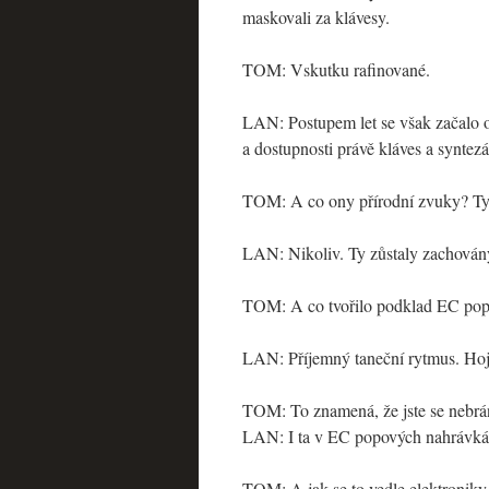
maskovali za klávesy.
TOM: Vskutku rafinované.
LAN: Postupem let se však začalo 
a dostupnosti právě kláves a syntezá
TOM: A co ony přírodní zvuky? Ty 
LAN: Nikoliv. Ty zůstaly zachován
TOM: A co tvořilo podklad EC popo
LAN: Příjemný taneční rytmus. Hojn
TOM: To znamená, že jste se nebrán
LAN: I ta v EC popových nahrávkách
TOM: A jak se to vedle elektronik