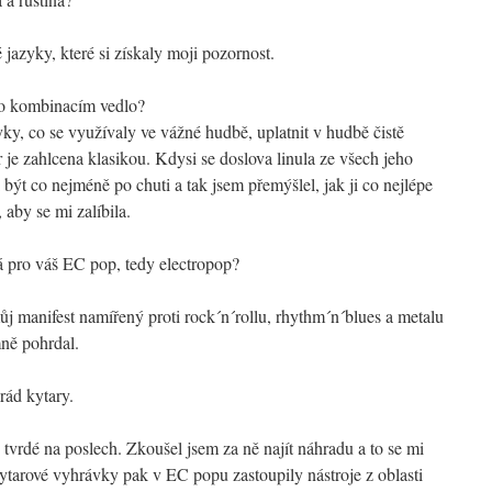
 jazyky, které si získaly moji pozornost.
o kombinacím vedlo?
y, co se využívaly ve vážné hudbě, uplatnit v hudbě čistě
je zahlcena klasikou. Kdysi se doslova linula ze všech jeho
 být co nejméně po chuti a tak jsem přemýšlel, jak ji co nejlépe
, aby se mi zalíbila.
 pro váš EC pop, tedy electropop?
j manifest namířený proti rock´n´rollu, rhythm´n´blues a metalu
ně pohrdal.
rád kytary.
 tvrdé na poslech. Zkoušel jsem za ně najít náhradu a to se mi
ytarové vyhrávky pak v EC popu zastoupily nástroje z oblasti