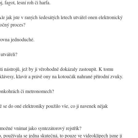
, fagot, lesní roh či harfa.
le jak jste v raných šedesátých letech utvářel onen elektronický
ročný proces?
rovna jednoduché.
utvářeli?
 nástrojů, jež by ji věrohodně dokázaly zastoupit. K tomu
klávesy, klavír a právě ony na kotoučák nahrané přírodní zvuky.
vonkohrách či metronomech?
 se do oné elektroniky použilo vše, co ji navenek nějak
ožné vnímat jako syntezátorový rejstřík?
 používala se jedna skutečná, to pouze ve videoklipech jsme ji