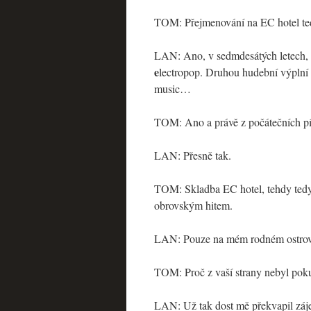
TOM: Přejmenování na EC hotel ted
LAN: Ano, v sedmdesátých letech, k
e
lectropop. Druhou hudební výplní 
music…
TOM: Ano a právě z počátečních p
LAN: Přesně tak.
TOM: Skladba EC hotel, tehdy tedy 
obrovským hitem.
LAN: Pouze na mém rodném ostrov
TOM: Proč z vaší strany nebyl poku
LAN: Už tak dost mě překvapil záj