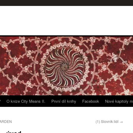
?
O knize City Means II.
První díl knihy
Facebook
Nové kapitoly m
HARDEN
(1) Slovník lidí
→