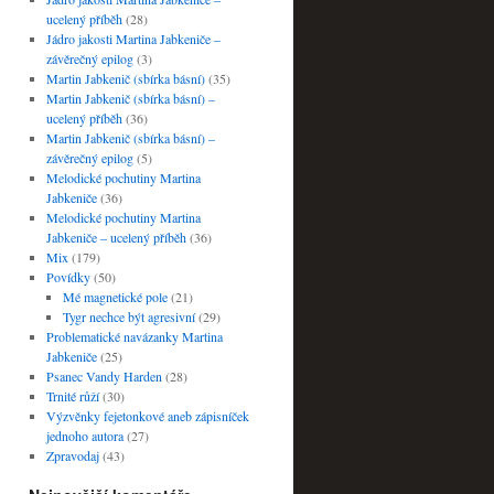
ucelený příběh
(28)
Jádro jakosti Martina Jabkeniče –
závěrečný epilog
(3)
Martin Jabkenič (sbírka básní)
(35)
Martin Jabkenič (sbírka básní) –
ucelený příběh
(36)
Martin Jabkenič (sbírka básní) –
závěrečný epilog
(5)
Melodické pochutiny Martina
Jabkeniče
(36)
Melodické pochutiny Martina
Jabkeniče – ucelený příběh
(36)
Mix
(179)
Povídky
(50)
Mé magnetické pole
(21)
Tygr nechce být agresivní
(29)
Problematické navázanky Martina
Jabkeniče
(25)
Psanec Vandy Harden
(28)
Trnité růží
(30)
Výzvěnky fejetonkové aneb zápisníček
jednoho autora
(27)
Zpravodaj
(43)