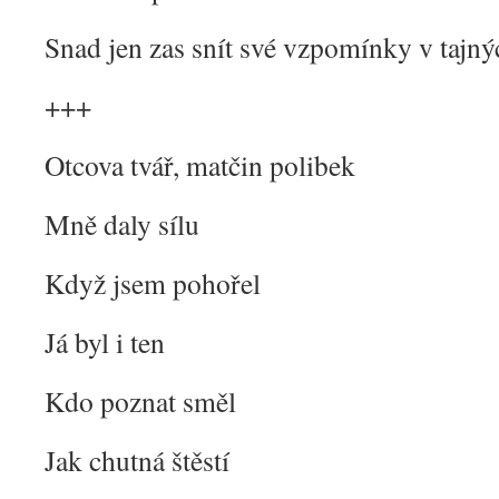
Snad jen zas snít své vzpomínky v tajn
+++
Otcova tvář, matčin polibek
Mně daly sílu
Když jsem pohořel
Já byl i ten
Kdo poznat směl
Jak chutná štěstí