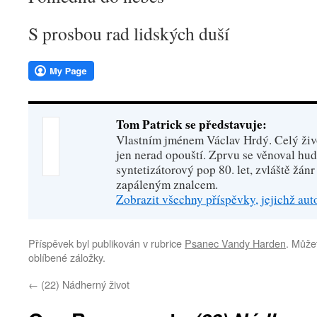
S prosbou rad lidských duší
Tom Patrick se představuje:
Vlastním jménem Václav Hrdý. Celý živo
jen nerad opouští. Zprvu se věnoval hu
syntetizátorový pop 80. let, zvláště žánr
zapáleným znalcem.
Zobrazit všechny příspěvky, jejichž au
Příspěvek byl publikován v rubrice
Psanec Vandy Harden
. Můžet
oblíbené záložky.
←
(22) Nádherný život