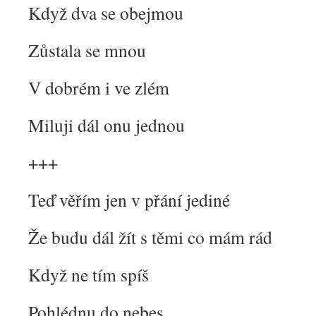
Když dva se obejmou
Zůstala se mnou
V dobrém i ve zlém
Miluji dál onu jednou
+++
Teď věřím jen v přání jediné
Že budu dál žít s těmi co mám rád
Když ne tím spíš
Pohlédnu do nebes