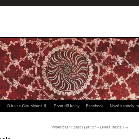
?
O knize City Means II.
První díl knihy
Facebook
Nové kapitoly m
Výběr básní (část 1) (autor – Lukáš Trejbal)
→