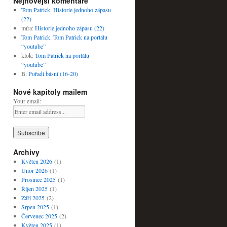
Nejnovější komentáře
Tom Patrick
:
Historie jednoho zápasu
(22)
míra
:
Historie jednoho zápasu (22)
Tom Patrick
:
Tom Patrick na portálu
“youtube”
klok
:
Tom Patrick na portálu
“youtube”
B
:
Pořadí básní (16-20)
Nové kapitoly mailem
Your email:
Archivy
Květen 2026
(1)
Únor 2026
(1)
Prosinec 2025
(1)
Říjen 2025
(1)
Září 2025
(2)
Srpen 2025
(1)
Červenec 2025
(2)
Květen 2025
(1)