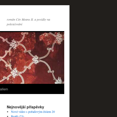
román City Means II. a povídky na
pokračování
ailem
Nejnovější příspěvky
Nové video s pořadovým číslem 20
Bratři (23)