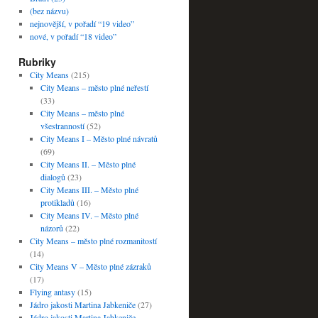
(bez názvu)
nejnovější, v pořadí “19 video”
nové, v pořadí “18 video”
Rubriky
City Means
(215)
City Means – město plné neřestí
(33)
City Means – město plné
všestranností
(52)
City Means I – Město plné návratů
(69)
City Means II. – Město plné
dialogů
(23)
City Means III. – Město plné
protikladů
(16)
City Means IV. – Město plné
názorů
(22)
City Means – město plné rozmanitostí
(14)
City Means V – Město plné zázraků
(17)
Flying antasy
(15)
Jádro jakosti Martina Jabkeniče
(27)
Jádro jakosti Martina Jabkeniče –