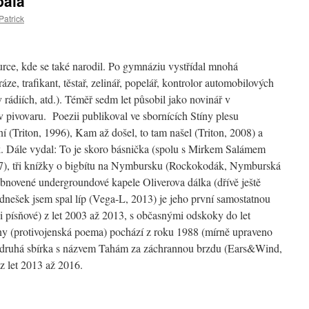
bala
Patrick
rce, kde se také narodil. Po gymnáziu vystřídal mnohá
áze, trafikant, těstař, zelinář, popelář, kontrolor automobilových
v rádiích, atd.). Téměř sedm let působil jako novinář v
pivovaru. Poezii publikoval ve sbornících Stíny plesu
ní (Triton, 1996), Kam až došel, to tam našel (Triton, 2008) a
. Dále vydal: To je skoro básnička (spolu s Mirkem Salámem
97), tři knížky o bigbítu na Nymbursku (Rockokodák, Nymburská
 obnovené undergroundové kapele Oliverova dálka (dřívě ještě
nešek jsem spal líp (Vega-L, 2013) je jeho první samostatnou
i písňové) z let 2003 až 2013, s občasnými odskoky do let
leny (protivojenská poema) pochází z roku 1988 (mírně upraveno
 druhá sbírka s názvem Tahám za záchrannou brzdu (Ears&Wind,
z let 2013 až 2016.