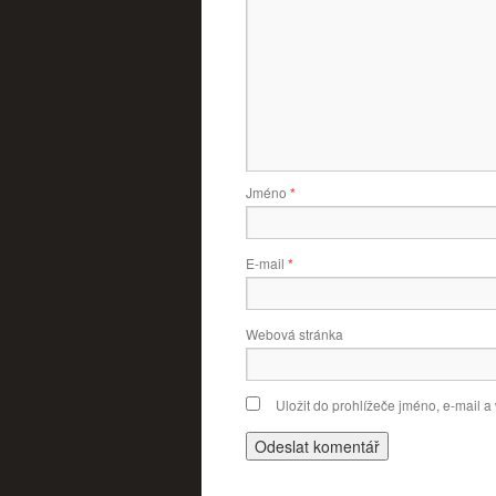
Jméno
*
E-mail
*
Webová stránka
Uložit do prohlížeče jméno, e-mail 