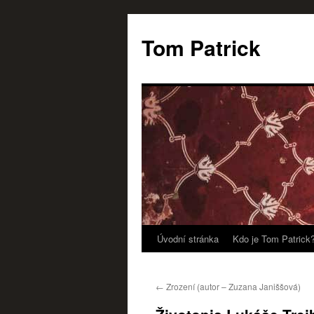
Tom Patrick
Úvodní stránka
Kdo je Tom Patrick
Přejít
k
←
Zrození (autor – Zuzana Janiššová)
obsahu