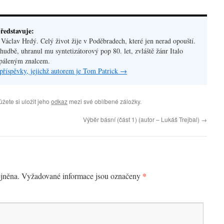
ředstavuje:
áclav Hrdý. Celý život žije v Poděbradech, které jen nerad opouští.
hudbě, uhranul mu syntetizátorový pop 80. let, zvláště žánr Italo
apáleným znalcem.
příspěvky, jejichž autorem je Tom Patrick
→
ůžete si uložit jeho
odkaz
mezi své oblíbené záložky.
Výběr básní (část 1) (autor – Lukáš Trejbal)
→
*
jněna.
Vyžadované informace jsou označeny