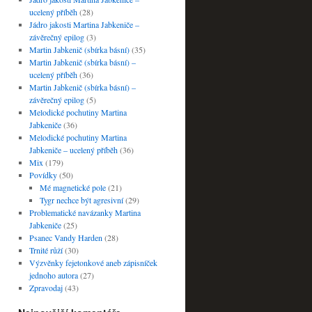
ucelený příběh
(28)
Jádro jakosti Martina Jabkeniče –
závěrečný epilog
(3)
Martin Jabkenič (sbírka básní)
(35)
Martin Jabkenič (sbírka básní) –
ucelený příběh
(36)
Martin Jabkenič (sbírka básní) –
závěrečný epilog
(5)
Melodické pochutiny Martina
Jabkeniče
(36)
Melodické pochutiny Martina
Jabkeniče – ucelený příběh
(36)
Mix
(179)
Povídky
(50)
Mé magnetické pole
(21)
Tygr nechce být agresivní
(29)
Problematické navázanky Martina
Jabkeniče
(25)
Psanec Vandy Harden
(28)
Trnité růží
(30)
Výzvěnky fejetonkové aneb zápisníček
jednoho autora
(27)
Zpravodaj
(43)