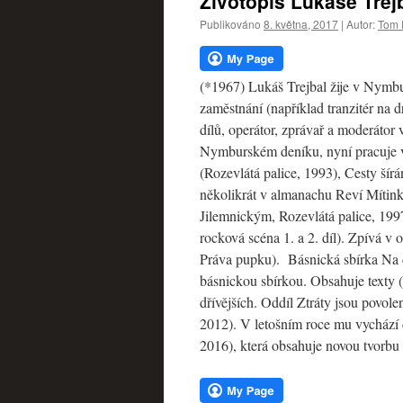
Životopis Lukáše Trej
webu
Publikováno
8. května, 2017
|
Autor:
Tom 
(*1967) Lukáš Trejbal žije v Nymbu
zaměstnání (například tranzitér na dr
dílů, operátor, zprávař a moderátor 
Nymburském deníku, nyní pracuje v 
(Rozevlátá palice, 1993), Cesty šírá
několikrát v almanachu Reví Mítink
Jilemnickým, Rozevlátá palice, 19
rocková scéna 1. a 2. díl). Zpívá v
Práva pupku). Básnická sbírka Na d
básnickou sbírkou. Obsahuje texty (
dřívějších. Oddíl Ztráty jsou povo
2012). V letošním roce mu vychází
2016), která obsahuje novou tvorbu 