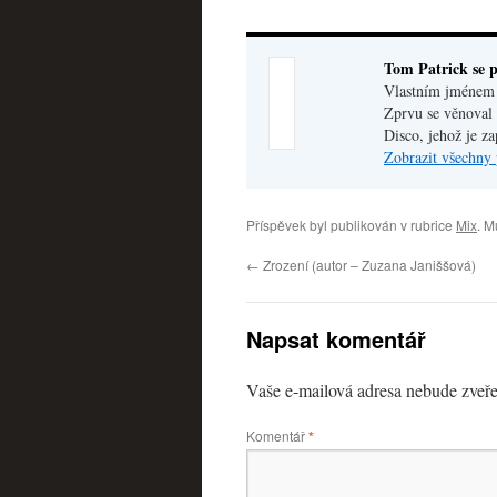
Tom Patrick se p
Vlastním jménem V
Zprvu se věnoval 
Disco, jehož je z
Zobrazit všechny 
Příspěvek byl publikován v rubrice
Mix
. M
←
Zrození (autor – Zuzana Janiššová)
Napsat komentář
Vaše e-mailová adresa nebude zveře
Komentář
*