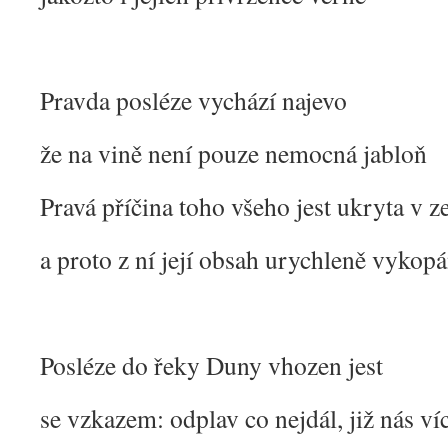
Pravda posléze vychází najevo
že na vině není pouze nemocná jabloň
Pravá příčina toho všeho jest ukryta v z
a proto z ní její obsah urychleně vykop
Posléze do řeky Duny vhozen jest
se vzkazem: odplav co nejdál, již nás ví