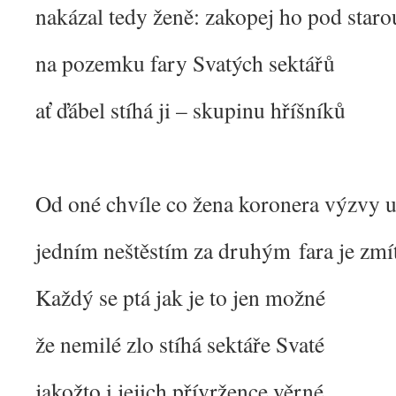
nakázal tedy ženě: zakopej ho pod staro
na pozemku fary Svatých sektářů
ať ďábel stíhá ji – skupinu hříšníků
Od oné chvíle co žena koronera výzvy 
jedním neštěstím za druhým fara je zmí
Každý se ptá jak je to jen možné
že nemilé zlo stíhá sektáře Svaté
jakožto i jejich přívržence věrné