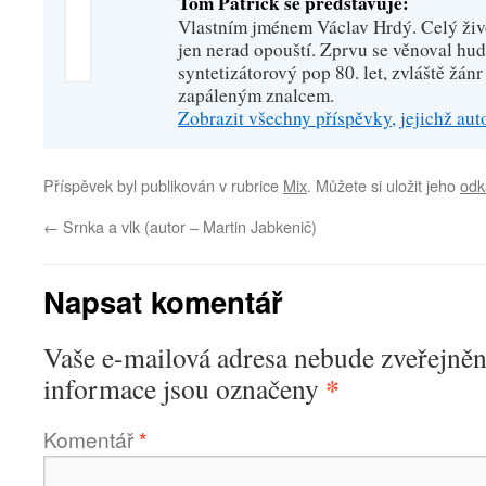
Tom Patrick se představuje:
Vlastním jménem Václav Hrdý. Celý živo
jen nerad opouští. Zprvu se věnoval hu
syntetizátorový pop 80. let, zvláště žánr
zapáleným znalcem.
Zobrazit všechny příspěvky, jejichž au
Příspěvek byl publikován v rubrice
Mix
. Můžete si uložit jeho
odk
←
Srnka a vlk (autor – Martin Jabkenič)
Napsat komentář
Vaše e-mailová adresa nebude zveřejněn
*
informace jsou označeny
Komentář
*