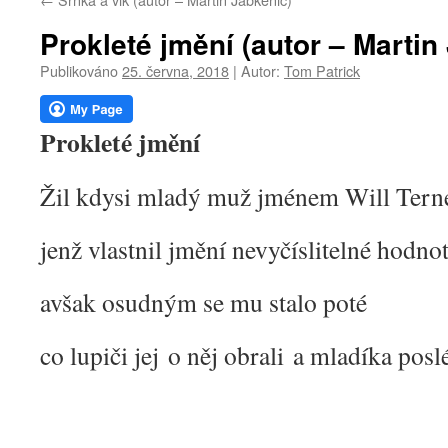
webu
Prokleté jmění (autor – Martin
Publikováno
25. června, 2018
|
Autor:
Tom Patrick
Prokleté jmění
Žil kdysi mladý muž jménem Will Tern
jenž vlastnil jmění nevyčíslitelné hodno
avšak osudným se mu stalo poté
co lupiči jej o něj obrali a mladíka posl