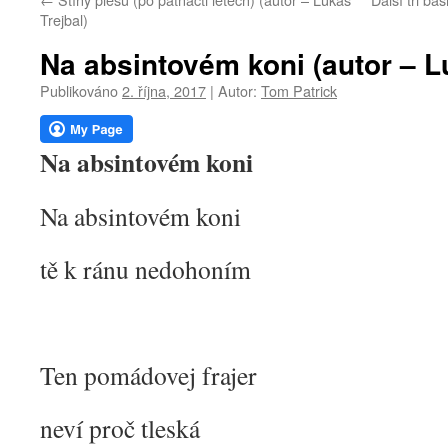
webu
Trejbal)
Na absintovém koni (autor – L
Publikováno
2. října, 2017
|
Autor:
Tom Patrick
Na absintovém koni
Na absintovém koni
tě k ránu nedohoním
Ten pomádovej frajer
neví proč tleská