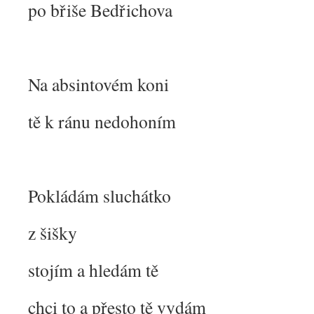
po břiše Bedřichova
Na absintovém koni
tě k ránu nedohoním
Pokládám sluchátko
z šišky
stojím a hledám tě
chci to a přesto tě vydám