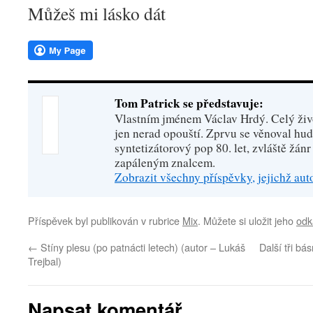
Můžeš mi lásko dát
Tom Patrick se představuje:
Vlastním jménem Václav Hrdý. Celý živo
jen nerad opouští. Zprvu se věnoval hu
syntetizátorový pop 80. let, zvláště žánr
zapáleným znalcem.
Zobrazit všechny příspěvky, jejichž au
Příspěvek byl publikován v rubrice
Mix
. Můžete si uložit jeho
odk
←
Stíny plesu (po patnácti letech) (autor – Lukáš
Další tři bá
Trejbal)
Napsat komentář