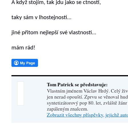
A když stojím, tak jdu jako se ctností,
taky sám v lhostejnosti…
jiné přitom nejlepší své vlastnosti…
mám rád!
Tom Patrick se představuje:
Vlastním jménem Václav Hrdý. Celý živo
jen nerad opouští. Zprvu se věnoval hu
syntetizátorový pop 80. let, zvláště žánr
zapáleným znalcem.
Zobrazit všechny příspěvky, jejichž au