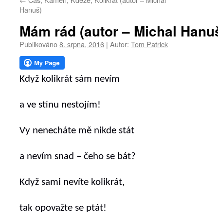
webu
Hanuš)
Mám rád (autor – Michal Hanu
Publikováno
8. srpna, 2016
|
Autor:
Tom Patrick
Když kolikrát sám nevím
a ve stínu nestojím!
Vy nenecháte mě nikde stát
a nevím snad – čeho se bát?
Když sami nevíte kolikrát,
tak opovažte se ptát!