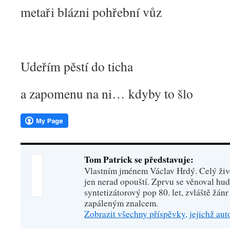
metaři blázni pohřební vůz
Udeřím pěstí do ticha
a zapomenu na ni… kdyby to šlo
Tom Patrick se představuje:
Vlastním jménem Václav Hrdý. Celý živo
jen nerad opouští. Zprvu se věnoval hu
syntetizátorový pop 80. let, zvláště žánr
zapáleným znalcem.
Zobrazit všechny příspěvky, jejichž au