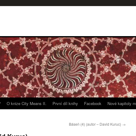
?
O knize City Means II.
První díl knihy
Facebook
Nové kapitoly m
Báseň (4) (autor – David Kuruc)
→