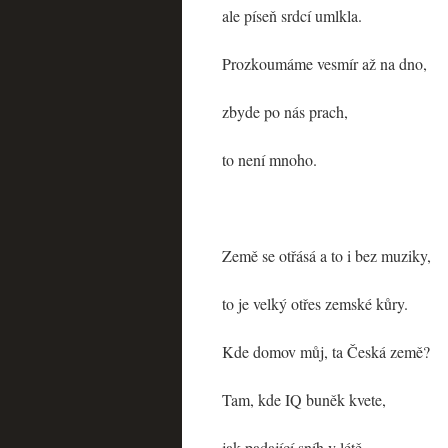
ale píseň srdcí umlkla.
Prozkoumáme vesmír až na dno,
zbyde po nás prach,
to není mnoho.
Země se otřásá a to i bez muziky,
to je velký otřes zemské kůry.
Kde domov můj, ta Česká země?
Tam, kde IQ buněk kvete,
jak padající sníh v létě.