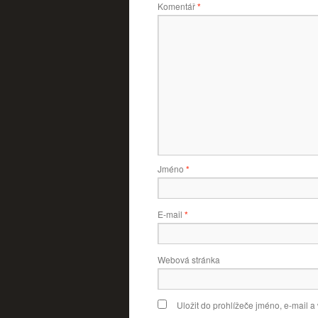
Komentář
*
Jméno
*
E-mail
*
Webová stránka
Uložit do prohlížeče jméno, e-mail 