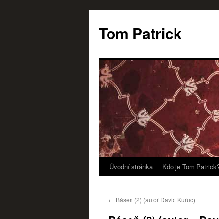
Tom Patrick
Úvodní stránka
Kdo je Tom Patrick
Přejít
k
←
Báseň (2) (autor David Kuruc)
obsahu