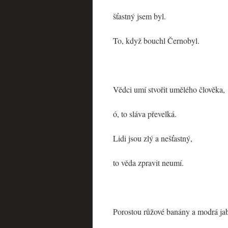
šťastný jsem byl.
To, když bouchl Černobyl.
Vědci umí stvořit umělého člověka,
ó, to sláva převelká.
Lidi jsou zlý a nešťastný,
to věda zpravit neumí.
Porostou růžové banány a modrá jab