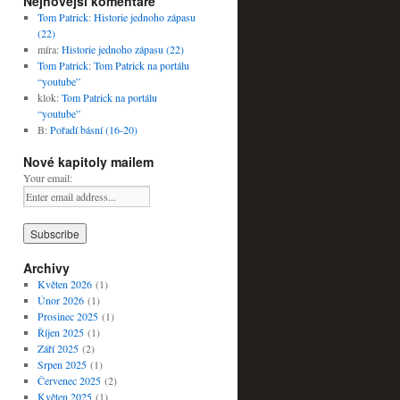
Nejnovější komentáře
Tom Patrick
:
Historie jednoho zápasu
(22)
míra
:
Historie jednoho zápasu (22)
Tom Patrick
:
Tom Patrick na portálu
“youtube”
klok
:
Tom Patrick na portálu
“youtube”
B
:
Pořadí básní (16-20)
Nové kapitoly mailem
Your email:
Archivy
Květen 2026
(1)
Únor 2026
(1)
Prosinec 2025
(1)
Říjen 2025
(1)
Září 2025
(2)
Srpen 2025
(1)
Červenec 2025
(2)
Květen 2025
(1)