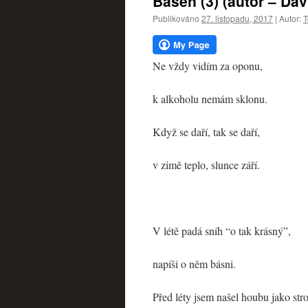
Báseň (3) (autor – Dav
webu
Publikováno
27. listopadu, 2017
|
Autor:
T
Ne vždy vidím za oponu,
k alkoholu nemám sklonu.
Když se daří, tak se daří,
v zimě teplo, slunce září.
V létě padá sníh “o tak krásný”,
napíši o něm básni.
Před léty jsem našel houbu jako str