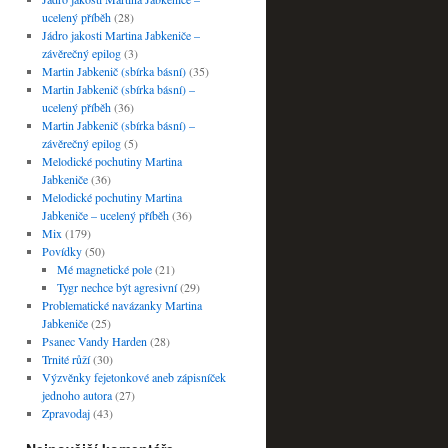
ucelený příběh
(28)
Jádro jakosti Martina Jabkeniče –
závěrečný epilog
(3)
Martin Jabkenič (sbírka básní)
(35)
Martin Jabkenič (sbírka básní) –
ucelený příběh
(36)
Martin Jabkenič (sbírka básní) –
závěrečný epilog
(5)
Melodické pochutiny Martina
Jabkeniče
(36)
Melodické pochutiny Martina
Jabkeniče – ucelený příběh
(36)
Mix
(179)
Povídky
(50)
Mé magnetické pole
(21)
Tygr nechce být agresivní
(29)
Problematické navázanky Martina
Jabkeniče
(25)
Psanec Vandy Harden
(28)
Trnité růží
(30)
Výzvěnky fejetonkové aneb zápisníček
jednoho autora
(27)
Zpravodaj
(43)