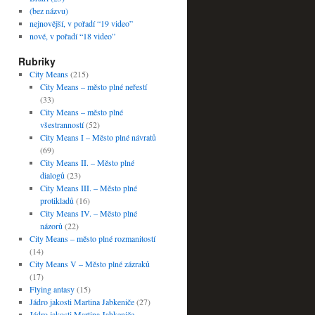
(bez názvu)
nejnovější, v pořadí “19 video”
nové, v pořadí “18 video”
Rubriky
City Means
(215)
City Means – město plné neřestí
(33)
City Means – město plné
všestranností
(52)
City Means I – Město plné návratů
(69)
City Means II. – Město plné
dialogů
(23)
City Means III. – Město plné
protikladů
(16)
City Means IV. – Město plné
názorů
(22)
City Means – město plné rozmanitostí
(14)
City Means V – Město plné zázraků
(17)
Flying antasy
(15)
Jádro jakosti Martina Jabkeniče
(27)
Jádro jakosti Martina Jabkeniče –