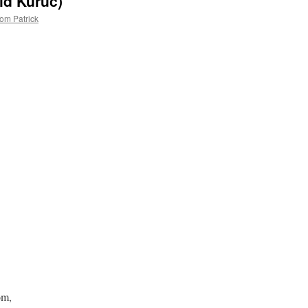
id Kuruc)
om Patrick
om,