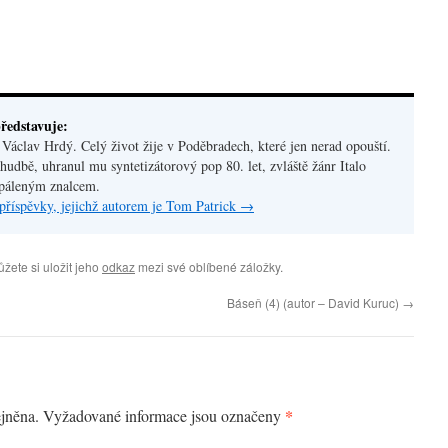
ředstavuje:
áclav Hrdý. Celý život žije v Poděbradech, které jen nerad opouští.
hudbě, uhranul mu syntetizátorový pop 80. let, zvláště žánr Italo
apáleným znalcem.
příspěvky, jejichž autorem je Tom Patrick
→
ůžete si uložit jeho
odkaz
mezi své oblíbené záložky.
Báseň (4) (autor – David Kuruc)
→
*
jněna.
Vyžadované informace jsou označeny