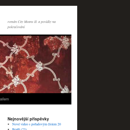
román City Means II. a povídky na
pokračování
ailem
Nejnovější příspěvky
Nové video s pořadovým číslem 20
Bratři (23)