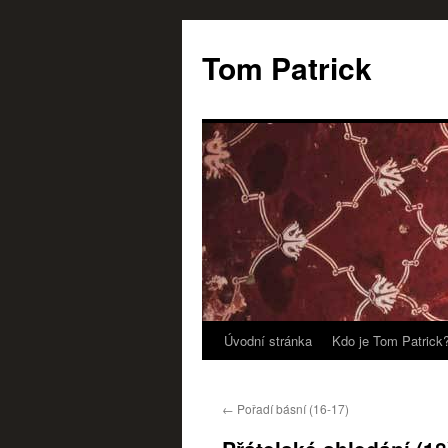
Tom Patrick
Úvodní stránka
Kdo je Tom Patrick
Přejít
k
←
Pořadí básní (16-17)
obsahu