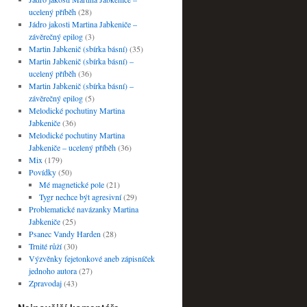
ucelený příběh
(28)
Jádro jakosti Martina Jabkeniče –
závěrečný epilog
(3)
Martin Jabkenič (sbírka básní)
(35)
Martin Jabkenič (sbírka básní) –
ucelený příběh
(36)
Martin Jabkenič (sbírka básní) –
závěrečný epilog
(5)
Melodické pochutiny Martina
Jabkeniče
(36)
Melodické pochutiny Martina
Jabkeniče – ucelený příběh
(36)
Mix
(179)
Povídky
(50)
Mé magnetické pole
(21)
Tygr nechce být agresivní
(29)
Problematické navázanky Martina
Jabkeniče
(25)
Psanec Vandy Harden
(28)
Trnité růží
(30)
Výzvěnky fejetonkové aneb zápisníček
jednoho autora
(27)
Zpravodaj
(43)