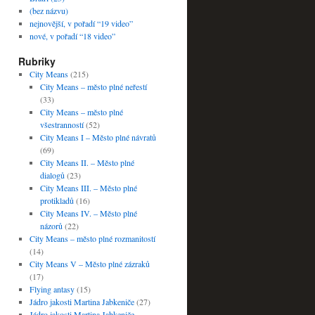
(bez názvu)
nejnovější, v pořadí “19 video”
nové, v pořadí “18 video”
Rubriky
City Means
(215)
City Means – město plné neřestí
(33)
City Means – město plné
všestranností
(52)
City Means I – Město plné návratů
(69)
City Means II. – Město plné
dialogů
(23)
City Means III. – Město plné
protikladů
(16)
City Means IV. – Město plné
názorů
(22)
City Means – město plné rozmanitostí
(14)
City Means V – Město plné zázraků
(17)
Flying antasy
(15)
Jádro jakosti Martina Jabkeniče
(27)
Jádro jakosti Martina Jabkeniče –