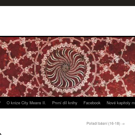
?
O knize City Means II.
První díl knihy
Facebook
Nové kapitoly m
Pořadí básní (16-18)
→