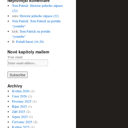
Nejnovější komentáře
Tom Patrick
:
Historie jednoho zápasu
(22)
míra
:
Historie jednoho zápasu (22)
Tom Patrick
:
Tom Patrick na portálu
“youtube”
klok
:
Tom Patrick na portálu
“youtube”
B
:
Pořadí básní (16-20)
Nové kapitoly mailem
Your email:
Archivy
Květen 2026
(1)
Únor 2026
(1)
Prosinec 2025
(1)
Říjen 2025
(1)
Září 2025
(2)
Srpen 2025
(1)
Červenec 2025
(2)
Květen 2025
(1)