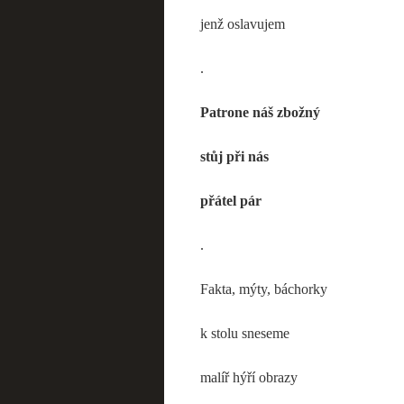
jenž oslavujem
.
Patrone náš zbožný
stůj při nás
přátel pár
.
Fakta, mýty, báchorky
k stolu sneseme
malíř hýří obrazy