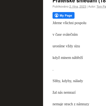
Přátelské shledání (18
webu
Publikováno
2. října, 2023
|
Autor:
Tom Pa
Jdeme všichni pospolu
v čase svátečním
uroníme vždy slzu
když minem nábřeží
.
Sliby, kdyby, nálady
žal nás nemrazí
nemaje strach z námrazy