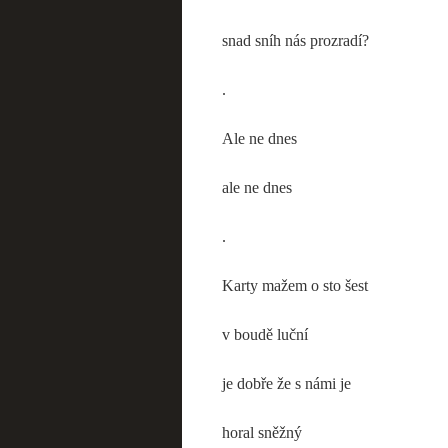
snad sníh nás prozradí?
.
Ale ne dnes
ale ne dnes
.
Karty mažem o sto šest
v boudě luční
je dobře že s námi je
horal sněžný