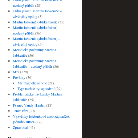
ucelený příběh
(28)
Jádro jakosti Martina Jabkeniče –
závěrečný epilog
(3)
Martin Jabkenič (sbírka básní)
(35)
Martin Jabkenič (sbírka básní) –
ucelený příběh
(36)
Martin Jabkenič (sbírka básní) –
závěrečný epilog
(5)
Melodické pochutiny Martina
Jabkeniče
(36)
Melodické pochutiny Martina
Jabkeniče – ucelený příběh
(36)
Mix
(179)
Povídky
(50)
Mé magnetické pole
(21)
Tygr nechce být agresivní
(29)
Problematické navázanky Martina
Jabkeniče
(25)
Psanec Vandy Harden
(28)
Trnité růží
(30)
Výzvěnky fejetonkové aneb zápisníček
jednoho autora
(27)
Zpravodaj
(43)