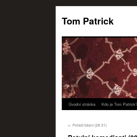
Tom Patrick
Úvodní stránka
Kdo je Tom Patrick
Přejít
k
←
Pořadí básní (28-31)
obsahu