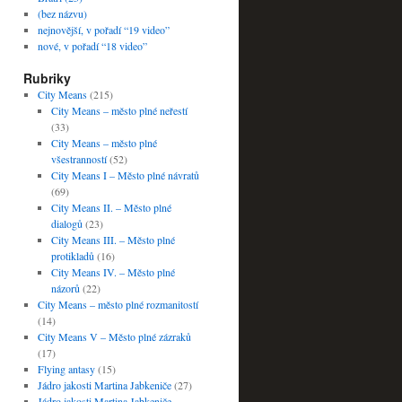
(bez názvu)
nejnovější, v pořadí “19 video”
nové, v pořadí “18 video”
Rubriky
City Means
(215)
City Means – město plné neřestí
(33)
City Means – město plné
všestranností
(52)
City Means I – Město plné návratů
(69)
City Means II. – Město plné
dialogů
(23)
City Means III. – Město plné
protikladů
(16)
City Means IV. – Město plné
názorů
(22)
City Means – město plné rozmanitostí
(14)
City Means V – Město plné zázraků
(17)
Flying antasy
(15)
Jádro jakosti Martina Jabkeniče
(27)
Jádro jakosti Martina Jabkeniče –