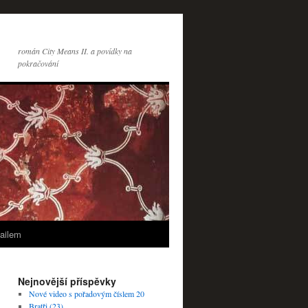
román City Means II. a povídky na
pokračování
ailem
Nejnovější příspěvky
Nové video s pořadovým číslem 20
Bratři (23)