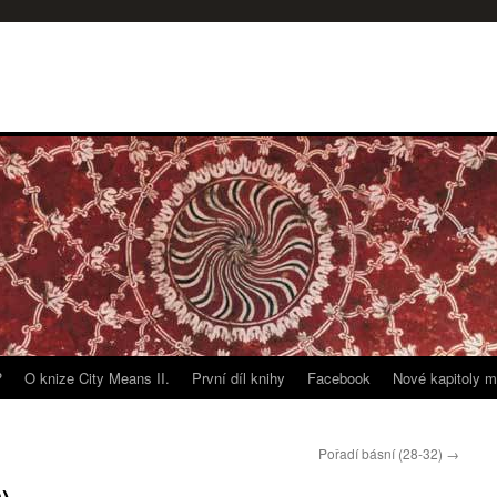
?
O knize City Means II.
První díl knihy
Facebook
Nové kapitoly m
Pořadí básní (28-32)
→