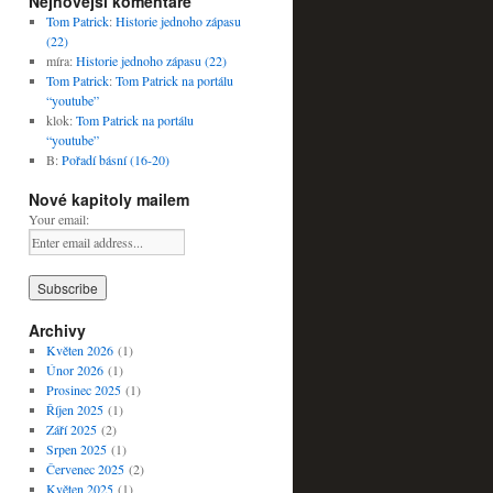
Nejnovější komentáře
Tom Patrick
:
Historie jednoho zápasu
(22)
míra
:
Historie jednoho zápasu (22)
Tom Patrick
:
Tom Patrick na portálu
“youtube”
klok
:
Tom Patrick na portálu
“youtube”
B
:
Pořadí básní (16-20)
Nové kapitoly mailem
Your email:
Archivy
Květen 2026
(1)
Únor 2026
(1)
Prosinec 2025
(1)
Říjen 2025
(1)
Září 2025
(2)
Srpen 2025
(1)
Červenec 2025
(2)
Květen 2025
(1)