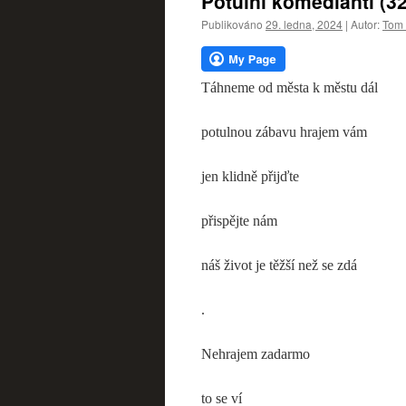
Potulní komedianti (32
webu
Publikováno
29. ledna, 2024
|
Autor:
Tom 
Táhneme od města k městu dál
potulnou zábavu hrajem vám
jen klidně přijďte
přispějte nám
náš život je těžší než se zdá
.
Nehrajem zadarmo
to se ví