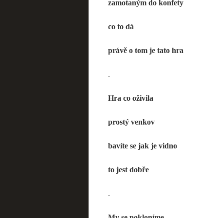
zamotaným do konfety
co to dá
právě o tom je tato hra
.
Hra co oživila
prostý venkov
bavíte se jak je vidno
to jest dobře
.
My se pokloníme