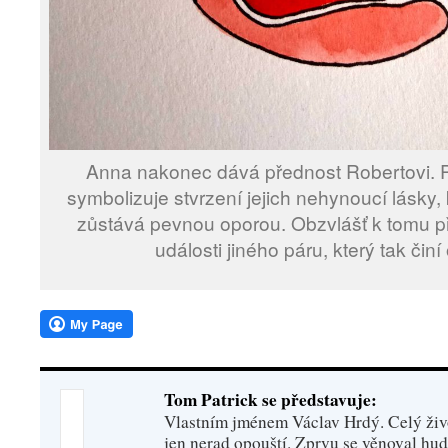
Anna nakonec dává přednost Robertovi. P
symbolizuje stvrzení jejich nehynoucí lásky
zůstává pevnou oporou. Obzvlášť k tomu př
události jiného páru, který tak čin
Tom Patrick se představuje:
Vlastním jménem Václav Hrdý. Celý živo
jen nerad opouští. Zprvu se věnoval hu