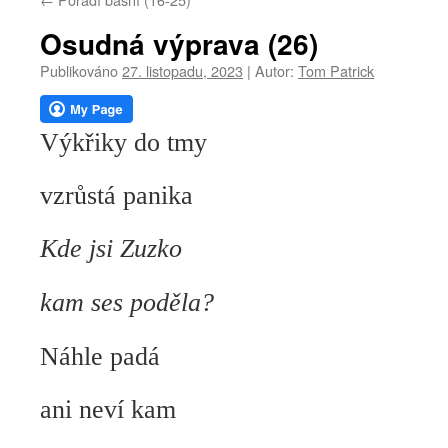
webu
Osudná výprava (26)
Publikováno
27. listopadu, 2023
|
Autor:
Tom Patrick
Výkřiky do tmy
vzrůstá panika
Kde jsi Zuzko
kam ses poděla?
Náhle padá
ani neví kam