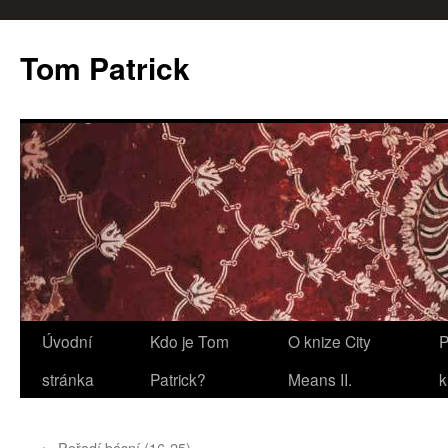
Tom Patrick
Přejít
Úvodní
Kdo je Tom
O knize City
P
k
stránka
Patrick?
Means II.
k
obsahu
←
Pořadí básní (16-25)