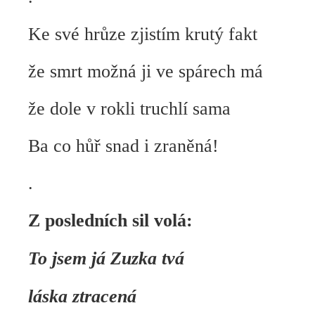
Ke své hrůze zjistím krutý fakt
že smrt možná ji ve spárech má
že dole v rokli truchlí sama
Ba co hůř snad i zraněná!
.
Z posledních sil volá:
To jsem já Zuzka tvá
láska ztracená