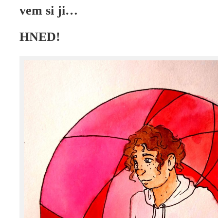
vem si ji…
HNED!