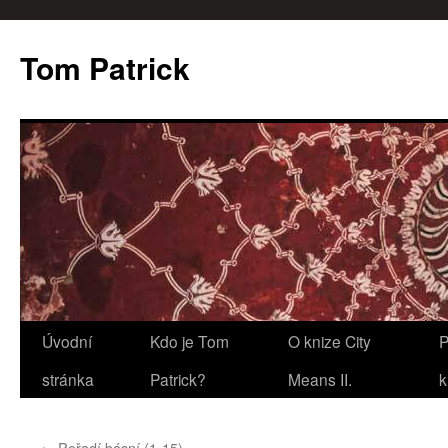
Tom Patrick
Přejít
Úvodní
Kdo je Tom
O knize City
P
k
stránka
Patrick?
Means II.
k
obsahu
←
Pořadí básní (1-15)