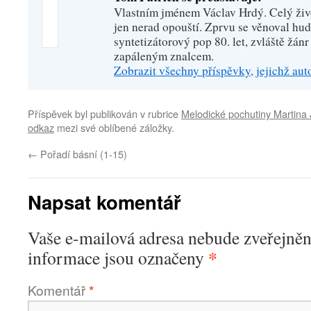
Vlastním jménem Václav Hrdý. Celý živo
jen nerad opouští. Zprvu se věnoval hu
syntetizátorový pop 80. let, zvláště žánr
zapáleným znalcem.
Zobrazit všechny příspěvky, jejichž au
Příspěvek byl publikován v rubrice
Melodické pochutiny Martina
odkaz
mezi své oblíbené záložky.
←
Pořadí básní (1-15)
Napsat komentář
Vaše e-mailová adresa nebude zveřejněn
*
informace jsou označeny
Komentář
*