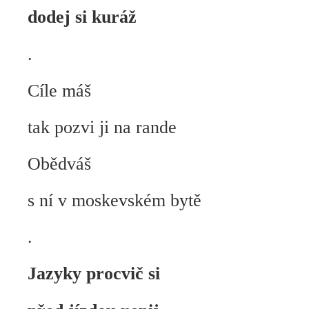
dodej si kuráž
.
Cíle máš
tak pozvi ji na rande
Obědváš
s ní v moskevském bytě
.
Jazyky procvič si