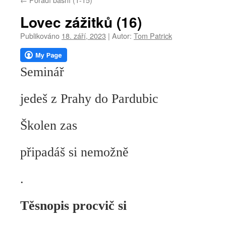
webu
Lovec zážitků (16)
Publikováno
18. září, 2023
|
Autor:
Tom Patrick
Seminář
jedeš z Prahy do Pardubic
Školen zas
připadáš si nemožně
.
Těsnopis procvič si