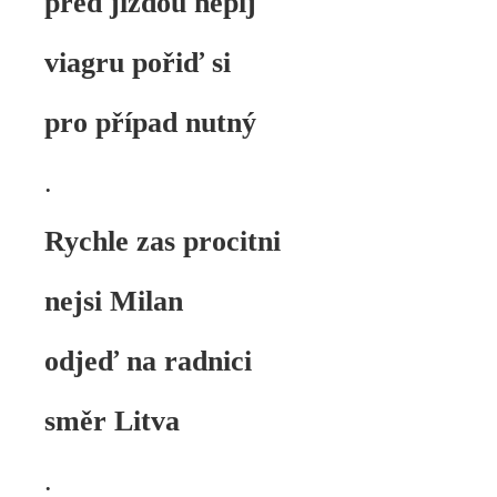
před jízdou nepij
viagru pořiď si
pro případ nutný
.
Rychle zas procitni
nejsi Milan
odjeď na radnici
směr Litva
.