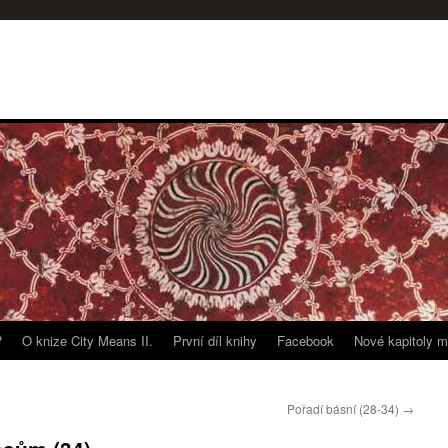
?
O knize City Means II.
První díl knihy
Facebook
Nové kapitoly m
Pořadí básní (28-34)
→