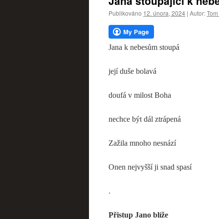
Jana stoupající k neb
webu
Publikováno
12. února, 2024
|
Autor:
Tom 
Jana k nebesům stoupá
její duše bolavá
doufá v milost Boha
nechce být dál ztrápená
Zažila mnoho nesnází
Onen nejvyšší ji snad spasí
.
Přistup Jano blíže