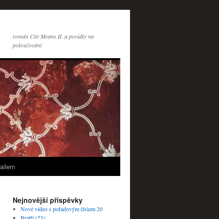
román City Means II. a povídky na
pokračování
ailem
Nejnovější příspěvky
Nové video s pořadovým číslem 20
Bratři (23)