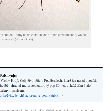
ný spolek – coby pocta zesnulé Janě, mladíkově poslední vážné
známosti (viz. obrázek)
ředstavuje:
áclav Hrdý. Celý život žije v Poděbradech, které jen nerad opouští.
hudbě, uhranul mu syntetizátorový pop 80. let, zvláště žánr Italo
apáleným znalcem.
příspěvky, jejichž autorem je Tom Patrick
→
cké pochutiny Martina Jabkeniče
. Můžete si uložit jeho
odkaz
mezi své