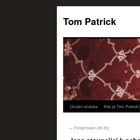
Tom Patrick
Úvodní stránka
Kdo je Tom Patrick
Přejít
k
←
Pořadí básní (28-33)
obsahu