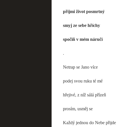
přijmi život posmrtný
smyj ze sebe hříchy
spočiň v mém náručí
.
Netrap se Jano více
podej svou ruku té mé
hřejivé, z níž sálá přízeň
prosím, usměj se
Každý jednou do Nebe přijde