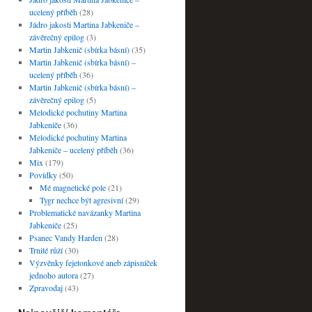
ucelený příběh
(28)
Jádro jakosti Martina Jabkeniče –
závěrečný epilog
(3)
Martin Jabkenič (sbírka básní)
(35)
Martin Jabkenič (sbírka básní) –
ucelený příběh
(36)
Martin Jabkenič (sbírka básní) –
závěrečný epilog
(5)
Melodické pochutiny Martina
Jabkeniče
(36)
Melodické pochutiny Martina
Jabkeniče – ucelený příběh
(36)
Mix
(179)
Povídky
(50)
Mé magnetické pole
(21)
Tygr nechce být agresivní
(29)
Problematické navázanky Martina
Jabkeniče
(25)
Psanec Vandy Harden
(28)
Trnité růží
(30)
Výzvěnky fejetonkové aneb zápisníček
jednoho autora
(27)
Zpravodaj
(43)