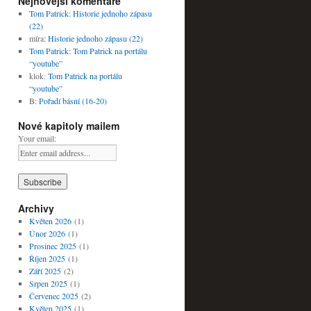
Nejnovější komentáře
Tom Patrick
:
Historie jednoho zápasu
(22)
míra
:
Historie jednoho zápasu (22)
Tom Patrick
:
Tom Patrick na portálu
“youtube”
klok
:
Tom Patrick na portálu
“youtube”
B
:
Pořadí básní (16-20)
Nové kapitoly mailem
Your email:
Archivy
Květen 2026
(1)
Únor 2026
(1)
Prosinec 2025
(1)
Říjen 2025
(1)
Září 2025
(2)
Srpen 2025
(1)
Červenec 2025
(2)
Květen 2025
(1)