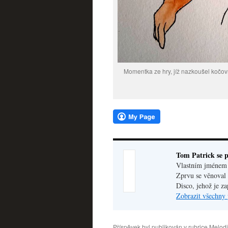
Momentka ze hry, jíž nazkoušel kočov
Tom Patrick se p
Vlastním jménem V
Zprvu se věnoval 
Disco, jehož je z
Zobrazit všechny 
Příspěvek byl publikován v rubrice
Melodi