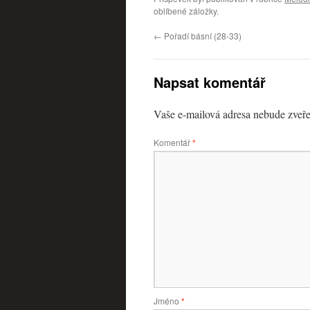
oblíbené záložky.
←
Pořadí básní (28-33)
Napsat komentář
Vaše e-mailová adresa nebude zveře
Komentář
*
Jméno
*