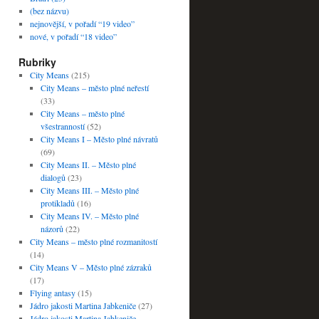
(bez názvu)
nejnovější, v pořadí “19 video”
nové, v pořadí “18 video”
Rubriky
City Means
(215)
City Means – město plné neřestí
(33)
City Means – město plné
všestranností
(52)
City Means I – Město plné návratů
(69)
City Means II. – Město plné
dialogů
(23)
City Means III. – Město plné
protikladů
(16)
City Means IV. – Město plné
názorů
(22)
City Means – město plné rozmanitostí
(14)
City Means V – Město plné zázraků
(17)
Flying antasy
(15)
Jádro jakosti Martina Jabkeniče
(27)
Jádro jakosti Martina Jabkeniče –