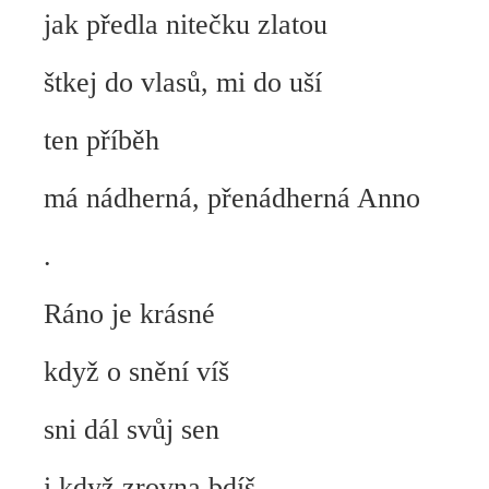
jak předla nitečku zlatou
štkej do vlasů, mi do uší
ten příběh
má nádherná, přenádherná Anno
.
Ráno je krásné
když o snění víš
sni dál svůj sen
i když zrovna bdíš