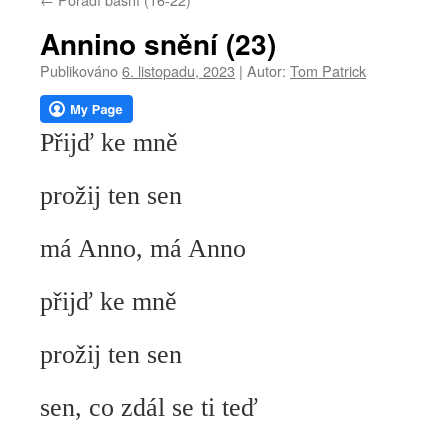
webu
Annino snění (23)
Publikováno
6. listopadu, 2023
|
Autor:
Tom Patrick
Přijď ke mně
prožij ten sen
má Anno, má Anno
přijď ke mně
prožij ten sen
sen, co zdál se ti teď