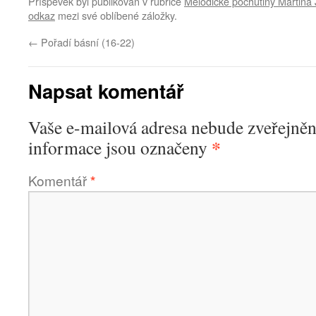
Příspěvek byl publikován v rubrice
Melodické pochutiny Martina
odkaz
mezi své oblíbené záložky.
←
Pořadí básní (16-22)
Napsat komentář
Vaše e-mailová adresa nebude zveřejněn
*
informace jsou označeny
Komentář
*