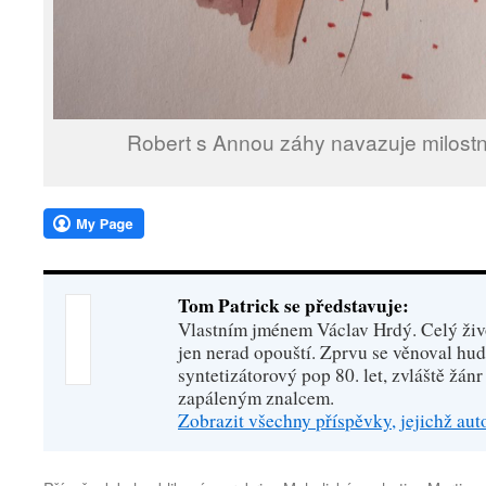
Robert s Annou záhy navazuje milos
Tom Patrick se představuje:
Vlastním jménem Václav Hrdý. Celý živo
jen nerad opouští. Zprvu se věnoval hu
syntetizátorový pop 80. let, zvláště žánr
zapáleným znalcem.
Zobrazit všechny příspěvky, jejichž au