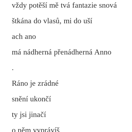
vždy potěší mě tvá fantazie snová
štkána do vlasů, mi do uší
ach ano
má nádherná přenádherná Anno
.
Ráno je zrádné
snění ukončí
ty jsi jinačí
o něm vyprávíš