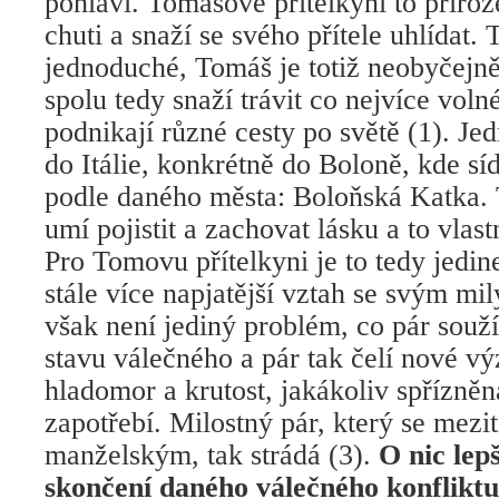
pohlaví. Tomášově přítelkyni to přiroz
chuti a snaží se svého přítele uhlídat. 
jednoduché, Tomáš je totiž neobyčejn
spolu tedy snaží trávit co nejvíce voln
podnikají různé cesty po světě (1). Je
do Itálie, konkrétně do Boloně, kde síd
podle daného města: Boloňská Katka.
umí pojistit a zachovat lásku a to vlas
Pro Tomovu přítelkyni je to tedy jedineč
stále více napjatější vztah se svým mi
však není jediný problém, co pár souží
stavu válečného a pár tak čelí nové v
hladomor a krutost, jakákoliv spřízněn
zapotřebí. Milostný pár, který se mezi
manželským, tak strádá (3).
O nic lepš
skončení daného válečného konfliktu