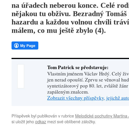
na úřadech neberou konce. Celé rodi
nějakou tu obživu. Bezradný Tomáš
hazardu a každou volnou chvíli tráví
málem, co mu ještě zbylo (4).
Tom Patrick se představuje:
Vlastním jménem Václav Hrdý. Celý živo
jen nerad opouští. Zprvu se věnoval hu
syntetizátorový pop 80. let, zvláště žánr
zapáleným znalcem.
Zobrazit všechny příspěvky, jejichž au
Příspěvek byl publikován v rubrice
Melodické pochutiny Martina 
si uložit jeho
odkaz
mezi své oblíbené záložky.