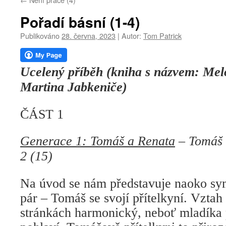
webu
Pořadí básní (1-4)
Publikováno
28. června, 2023
|
Autor:
Tom Patrick
Ucelený příběh (kniha s názvem: Mel
Martina Jabkeniče)
ČÁST 1
Generace 1: Tomáš a Renata
– Tomáš a
2 (15)
Na úvod se nám představuje naoko sy
pár – Tomáš se svojí přítelkyní. Vztah
stránkách harmonický, neboť mladíka p