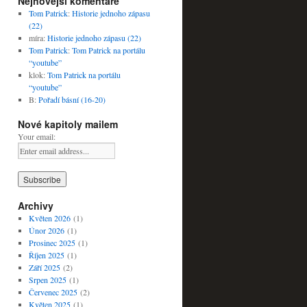
Nejnovější komentáře
Tom Patrick
:
Historie jednoho zápasu
(22)
míra
:
Historie jednoho zápasu (22)
Tom Patrick
:
Tom Patrick na portálu
“youtube”
klok
:
Tom Patrick na portálu
“youtube”
B
:
Pořadí básní (16-20)
Nové kapitoly mailem
Your email:
Archivy
Květen 2026
(1)
Únor 2026
(1)
Prosinec 2025
(1)
Říjen 2025
(1)
Září 2025
(2)
Srpen 2025
(1)
Červenec 2025
(2)
Květen 2025
(1)