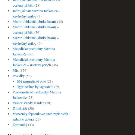
ucelený příběh
(28)
Jádro jakosti Martina Jabkeniče –
závěrečný epilog
(3)
Martin Jabkenič (sbírka básní)
(35)
Martin Jabkenič (sbírka básní) –
ucelený příběh
(36)
Martin Jabkenič (sbírka básní) –
závěrečný epilog
(5)
Melodické pochutiny Martina
Jabkeniče
(36)
Melodické pochutiny Martina
Jabkeniče – ucelený příběh
(36)
Mix
(179)
Povídky
(50)
Mé magnetické pole
(21)
Tygr nechce být agresivní
(29)
Problematické navázanky Martina
Jabkeniče
(25)
Psanec Vandy Harden
(28)
Trnité růží
(30)
Výzvěnky fejetonkové aneb zápisníček
jednoho autora
(27)
Zpravodaj
(43)