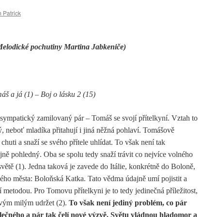
 Patrick
Melodické pochutiny Martina Jabkeniče)
š a já (1) – Boj o lásku 2 (15)
ympatický zamilovaný pár – Tomáš se svojí přítelkyní. Vztah to
, neboť mladíka přitahují i jiná něžná pohlaví. Tomášově
o chuti a snaží se svého přítele uhlídat. To však není tak
ně pohledný. Oba se spolu tedy snaží trávit co nejvíce volného
světě (1). Jedna taková je zavede do Itálie, konkrétně do Boloně,
aného města: Boloňská Katka. Tato vědma údajně umí pojistit a
ní metodou. Pro Tomovu přítelkyni je to tedy jedinečná příležitost,
e svým milým udržet (2).
To však není jediný problém, co pár
álečného a pár tak čelí nové výzvě. Světu vládnou hladomor a