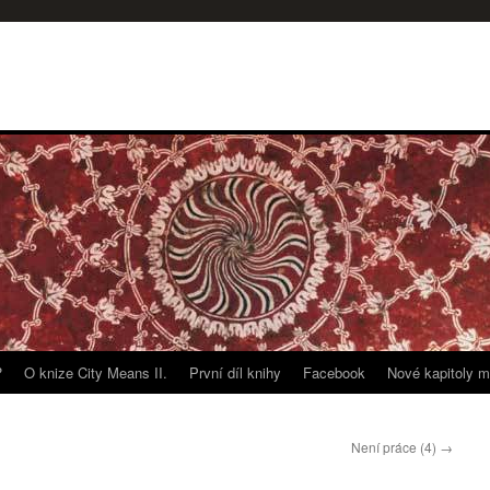
?
O knize City Means II.
První díl knihy
Facebook
Nové kapitoly m
Není práce (4)
→