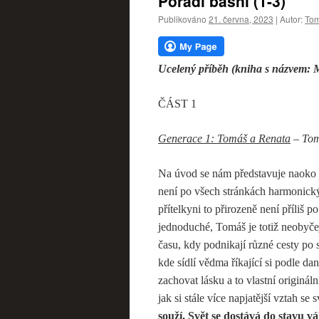
Pořadí básní (1-3)
webu
Publikováno
21. června, 2023
|
Autor:
Tom
Ucelený příběh (kniha s názvem: 
ČÁST 1
Generace 1: Tomáš a Renata
– Tomá
Na úvod se nám představuje naoko s
není po všech stránkách harmonický
přítelkyni to přirozeně není příliš p
jednoduché, Tomáš je totiž neobyčej
času, kdy podnikají různé cesty po 
kde sídlí vědma říkající si podle d
zachovat lásku a to vlastní originál
jak si stále více napjatější vztah s
souží. Svět se dostává do stavu v