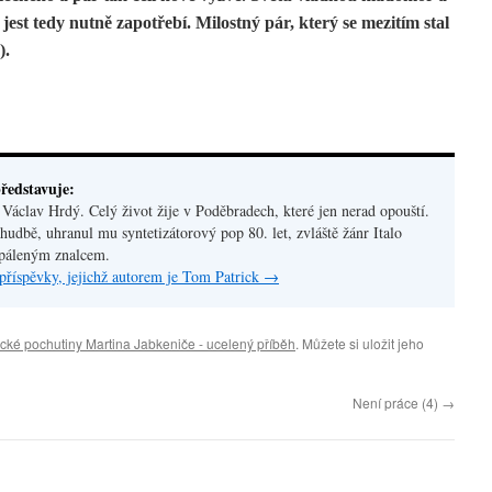
jest tedy nutně zapotřebí. Milostný pár, který se mezitím stal
).
ředstavuje:
áclav Hrdý. Celý život žije v Poděbradech, které jen nerad opouští.
hudbě, uhranul mu syntetizátorový pop 80. let, zvláště žánr Italo
apáleným znalcem.
příspěvky, jejichž autorem je Tom Patrick
→
cké pochutiny Martina Jabkeniče - ucelený příběh
. Můžete si uložit jeho
Není práce (4)
→