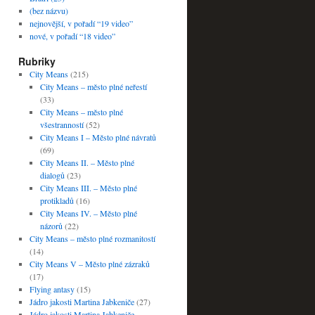
(bez názvu)
nejnovější, v pořadí “19 video”
nové, v pořadí “18 video”
Rubriky
City Means
(215)
City Means – město plné neřestí
(33)
City Means – město plné
všestranností
(52)
City Means I – Město plné návratů
(69)
City Means II. – Město plné
dialogů
(23)
City Means III. – Město plné
protikladů
(16)
City Means IV. – Město plné
názorů
(22)
City Means – město plné rozmanitostí
(14)
City Means V – Město plné zázraků
(17)
Flying antasy
(15)
Jádro jakosti Martina Jabkeniče
(27)
Jádro jakosti Martina Jabkeniče –