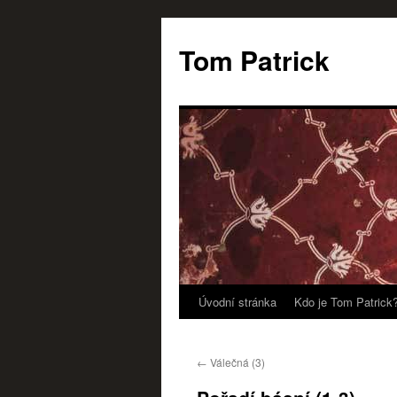
Tom Patrick
Úvodní stránka
Kdo je Tom Patrick
Přejít
k
←
Válečná (3)
obsahu