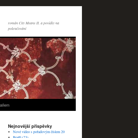
román City Means II. a povídky na
pokračování
ailem
Nejnovější příspěvky
Nové video s pořadovým číslem 20
Bratři (23)