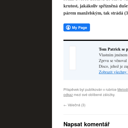
krutost, jakákoliv spřízněná duše 
párem manželským, tak strádá (3
Tom Patrick se p
Vlastním jménem V
Zprvu se věnoval 
Disco, jehož je z
Zobrazit všechny 
Příspěvek byl publikován v rubrice
Melodi
odkaz
mezi své oblíbené záložky.
←
Válečná (3)
Napsat komentář