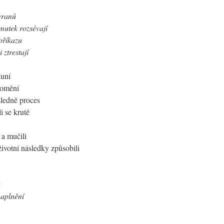
tyranů
rmutek rozsévají
příkazu
 ztrestají
duní
romění
sledně proces
i se krutě
 a mučili
ivotní následky způsobili
u
naplnění