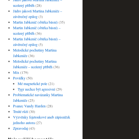
ucelený příběh
(28)
Jádro jakosti Martina Jabkeniče –
závěrečný epilog
(3)
Martin Jabkenič (sbírka básní)
(35)
Martin Jabkenič (sbírka básní) –
ucelený příběh
(36)
Martin Jabkenič (sbírka básní) –
závěrečný epilog
(5)
Melodické pochutiny Martina
Jabkeniče
(36)
Melodické pochutiny Martina
Jabkeniče – ucelený příběh
(36)
Mix
(179)
Povídky
(50)
Mé magnetické pole
(21)
Tygr nechce být agresivní
(29)
Problematické navázanky Martina
Jabkeniče
(25)
Psanec Vandy Harden
(28)
Trnité růží
(30)
Výzvěnky fejetonkové aneb zápisníček
jednoho autora
(27)
Zpravodaj
(43)