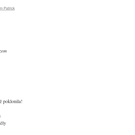
m Patrick
u zem
ě poklonila!
u
těly