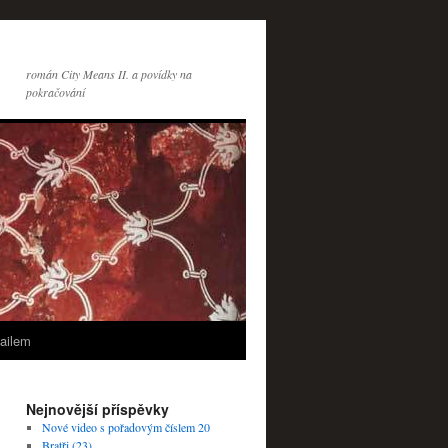
román City Means II. a povídky na
pokračování
ailem
Nejnovější příspěvky
Nové video s pořadovým číslem 20
Bratři (23)