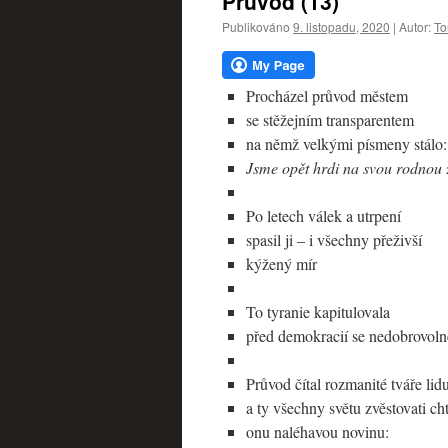
Průvod (13)
webu
Publikováno
9. listopadu, 2020
|
Autor:
To
Procházel průvod městem
se stěžejním transparentem
na němž velkými písmeny stálo:
Jsme opět hrdi na svou rodno
Po letech válek a utrpení
spasil ji – i všechny přeživší
kýžený mír
To tyranie kapitulovala
před demokracií se nedobrovoln
Průvod čítal rozmanité tváře lid
a ty všechny světu zvěstovati ch
onu naléhavou novinu: