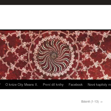
?
O knize City Means II.
První díl knihy
Facebook
Nové kapitoly m
Básně (1-13)
→