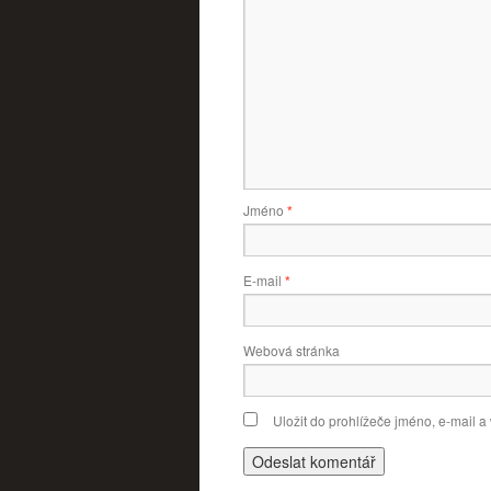
Jméno
*
E-mail
*
Webová stránka
Uložit do prohlížeče jméno, e-mail 