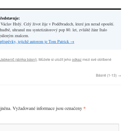
ředstavuje:
áclav Hrdý. Celý život žije v Poděbradech, které jen nerad opouští.
hudbě, uhranul mu syntetizátorový pop 80. let, zvláště žánr Italo
apáleným znalcem.
příspěvky, jejichž autorem je Tom Patrick
→
 Jabkenič (sbírka básní)
. Můžete si uložit jeho
odkaz
mezi své oblíbené
Básně (1-13)
→
*
jněna.
Vyžadované informace jsou označeny