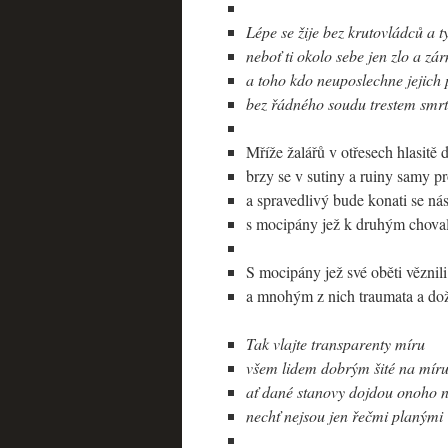
Lépe se žije bez krutovládců a 
neboť ti okolo sebe jen zlo a zá
a toho kdo neuposlechne jejich 
bez řádného soudu trestem smrti
Mříže žalářů v otřesech hlasitě 
brzy se v sutiny a ruiny samy p
a spravedlivý bude konati se ná
s mocipány jež k druhým choval
S mocipány jež své oběti věznili
a mnohým z nich traumata a dož
Tak vlajte transparenty míru
všem lidem dobrým šité na mír
ať dané stanovy dojdou onoho 
nechť nejsou jen řečmi planými