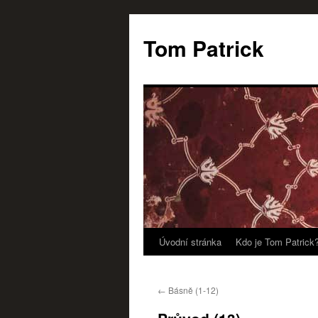
Tom Patrick
Úvodní stránka
Kdo je Tom Patrick
Přejít
k
←
Básně (1-12)
obsahu