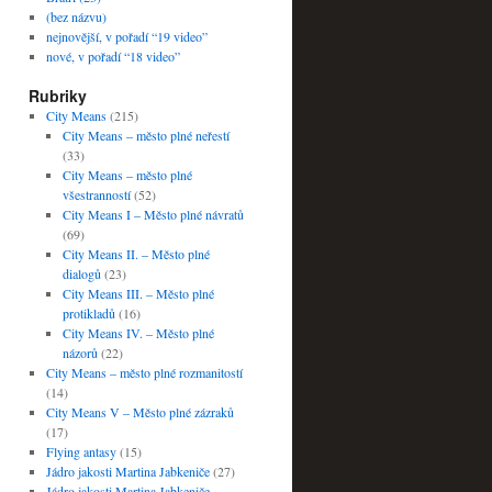
(bez názvu)
nejnovější, v pořadí “19 video”
nové, v pořadí “18 video”
Rubriky
City Means
(215)
City Means – město plné neřestí
(33)
City Means – město plné
všestranností
(52)
City Means I – Město plné návratů
(69)
City Means II. – Město plné
dialogů
(23)
City Means III. – Město plné
protikladů
(16)
City Means IV. – Město plné
názorů
(22)
City Means – město plné rozmanitostí
(14)
City Means V – Město plné zázraků
(17)
Flying antasy
(15)
Jádro jakosti Martina Jabkeniče
(27)
Jádro jakosti Martina Jabkeniče –