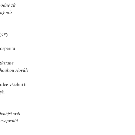
odně žít
ený mír
ojevy
 prosperitu
zůstane
zhoubou zlovůle
rdce všichni ti
yli
ícnější svět
rveprolití