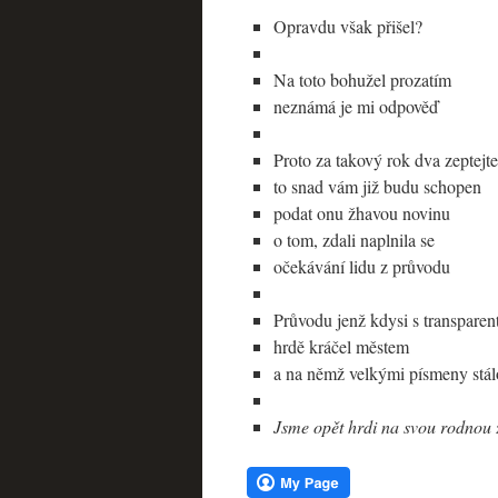
Opravdu však přišel?
Na toto bohužel prozatím
neznámá je mi odpověď
Proto za takový rok dva zeptejte
to snad vám již budu schopen
podat onu žhavou novinu
o tom, zdali naplnila se
očekávání lidu z průvodu
Průvodu jenž kdysi s transpare
hrdě kráčel městem
a na němž velkými písmeny stá
Jsme opět hrdi na svou rodnou