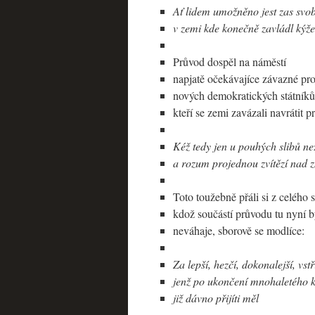
Ať lidem umožněno jest zas svob
v zemi kde konečně zavládl kýž
Průvod dospěl na náměstí
napjatě očekávajíce závazné pr
nových demokratických státníků
kteří se zemi zavázali navrátit
Kéž tedy jen u pouhých slibů ne
a rozum projednou zvítězí nad 
Toto toužebně přáli si z celého s
kdož součástí průvodu tu nyní b
neváhaje, sborově se modlíce:
Za lepší, hezčí, dokonalejší, vstř
jenž po ukončení mnohaletého k
již dávno přijíti měl