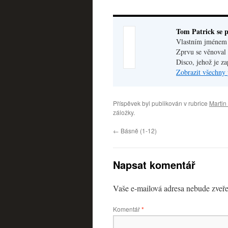
Tom Patrick se p
Vlastním jménem V
Zprvu se věnoval 
Disco, jehož je z
Zobrazit všechny 
Příspěvek byl publikován v rubrice
Martin
záložky.
←
Básně (1-12)
Napsat komentář
Vaše e-mailová adresa nebude zveře
Komentář
*