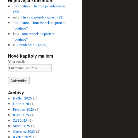
Nejnovější komentáře
Tom Patrick
:
Historie jednoho zápasu
(22)
míra
:
Historie jednoho zápasu (22)
Tom Patrick
:
Tom Patrick na portálu
“youtube”
klok
:
Tom Patrick na portálu
“youtube”
B
:
Pořadí básní (16-20)
Nové kapitoly mailem
Your email:
Archivy
Květen 2026
(1)
Únor 2026
(1)
Prosinec 2025
(1)
Říjen 2025
(1)
Září 2025
(2)
Srpen 2025
(1)
Červenec 2025
(2)
Květen 2025
(1)