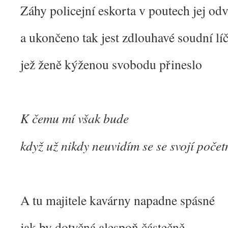
Záhy policejní eskorta v poutech jej od
a ukončeno tak jest zdlouhavé soudní lí
jež ženě kýženou svobodu přineslo
K čemu mí však bude
když už nikdy neuvidím se se svojí poče
A tu majitele kavárny napadne spásné
jak by dotyčná alespoň částečně