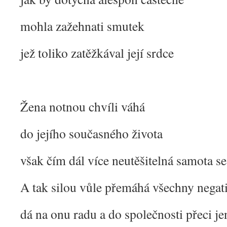
mohla zažehnati smutek
jež toliko zatěžkával její srdce
Žena notnou chvíli váhá
do jejího současného života
však čím dál více neutěšitelná samota s
A tak silou vůle přemáhá všechny negat
dá na onu radu a do společnosti přeci j