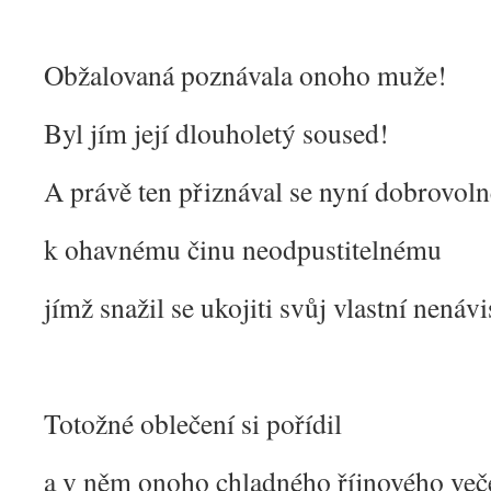
Obžalovaná poznávala onoho muže!
Byl jím její dlouholetý soused!
A právě ten přiznával se nyní dobrovoln
k ohavnému činu neodpustitelnému
jímž snažil se ukojiti svůj vlastní nenáv
Totožné oblečení si pořídil
a v něm onoho chladného říjnového več