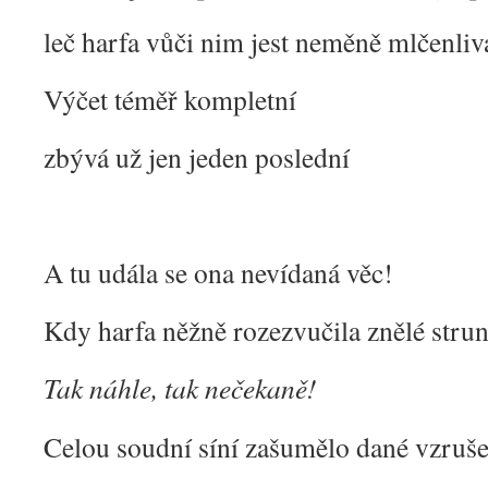
leč harfa vůči nim jest neměně mlčenliv
Výčet téměř kompletní
zbývá už jen jeden poslední
A tu udála se ona nevídaná věc!
Kdy harfa něžně rozezvučila znělé strun
Tak náhle, tak nečekaně!
Celou soudní síní zašumělo dané vzruš