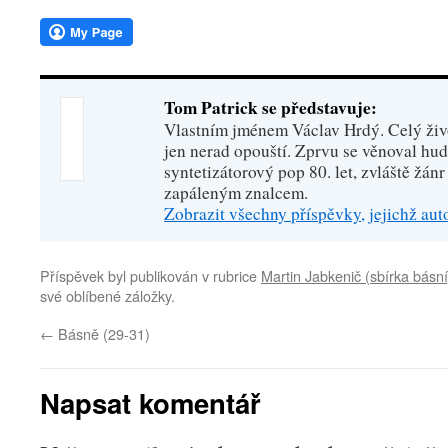
Tom Patrick se představuje:
Vlastním jménem Václav Hrdý. Celý živo
jen nerad opouští. Zprvu se věnoval hu
syntetizátorový pop 80. let, zvláště žánr
zapáleným znalcem.
Zobrazit všechny příspěvky, jejichž au
Příspěvek byl publikován v rubrice
Martin Jabkenič (sbírka básní
své oblíbené záložky.
←
Básně (29-31)
Napsat komentář