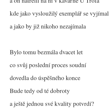
a on natrefil na ni v kavárně U Trofa
kde jako vysloužilý exemplář se vyjímal
a jako by již nikoho nezajímala
Bylo tomu bezmála dvacet let
co svůj poslední proces soudní
dovedla do úspěšného konce
Bude tedy od té dobroty
a ještě jednou své kvality potvrdí?