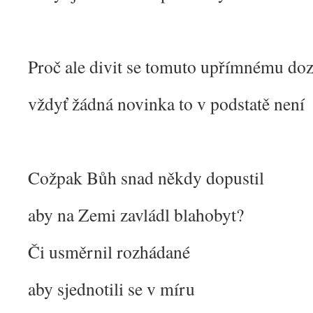
Proč ale divit se tomuto upřímnému do
vždyť žádná novinka to v podstatě není
Cožpak Bůh snad někdy dopustil
aby na Zemi zavládl blahobyt?
Či usměrnil rozhádané
aby sjednotili se v míru