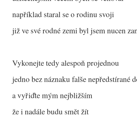
například staral se o rodinu svoji
již ve své rodné zemi byl jsem nucen za
Vykonejte tedy alespoň projednou
jedno bez náznaku falše nepředstírané 
a vyřiďte mým nejbližším
že i nadále budu smět žít