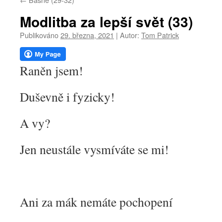
webu
Modlitba za lepší svět (33)
Publikováno
29. března, 2021
|
Autor:
Tom Patrick
Raněn jsem!
Duševně i fyzicky!
A vy?
Jen neustále vysmíváte se mi!
Ani za mák nemáte pochopení