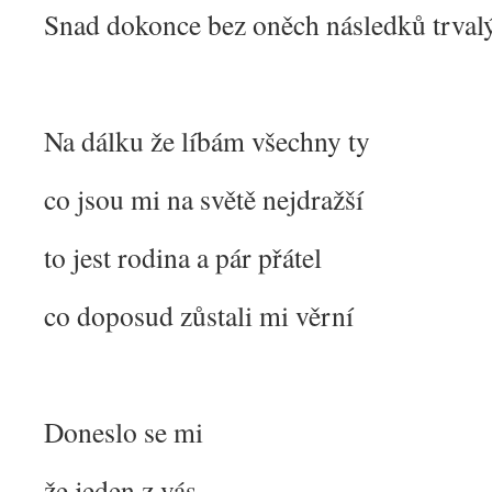
Snad dokonce bez oněch následků trval
Na dálku že líbám všechny ty
co jsou mi na světě nejdražší
to jest rodina a pár přátel
co doposud zůstali mi věrní
Doneslo se mi
že jeden z vás