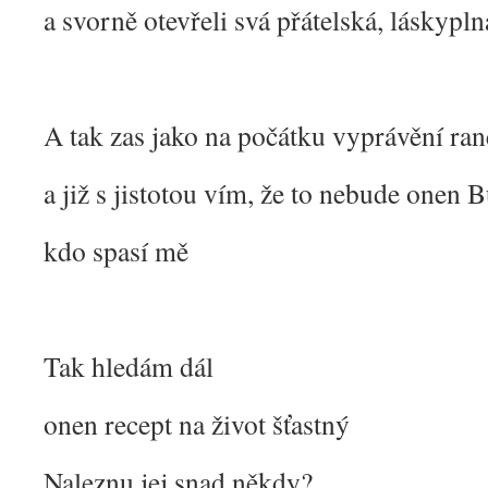
a svorně otevřeli svá přátelská, láskypln
A tak zas jako na počátku vyprávění ra
a již s jistotou vím, že to nebude onen 
kdo spasí mě
Tak hledám dál
onen recept na život šťastný
Naleznu jej snad někdy?