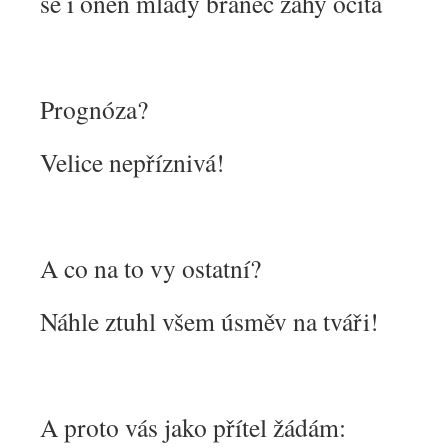
se i onen mladý branec záhy ocitá
Prognóza?
Velice nepříznivá!
A co na to vy ostatní?
Náhle ztuhl všem úsměv na tváři!
A proto vás jako přítel žádám: