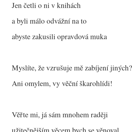
Jen četli o ni v knihách
a byli málo odvážní na to
abyste zakusili opravdová muka
Myslíte, že vzrušuje mě zabíjení jiných?
Ani omylem, vy věční škarohlídi!
Věřte mi, já sám mnohem raději
užitečnějším věcem bych se věnoval