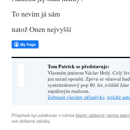
To nevím já sám
natož Onen nejvyšší
Tom Patrick se představuje:
Vlastním jménem Václav Hrdý. Celý živo
jen nerad opouští. Zprvu se věnoval hu
syntetizátorový pop 80. let, zvláště žánr
zapáleným znalcem.
Zobrazit všechny příspěvky, jejichž au
Příspěvek byl publikován v rubrice
Martin Jabkenič (sbírka básní
své oblíbené záložky.