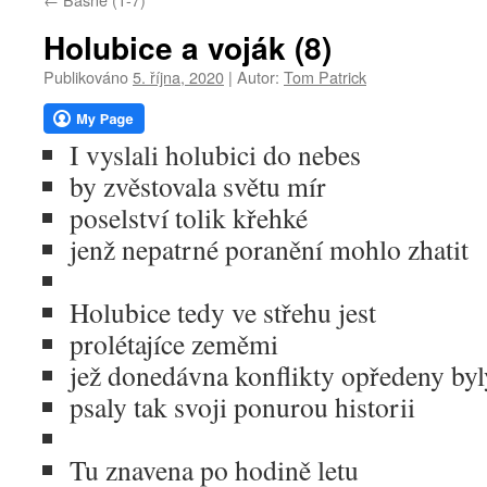
webu
Holubice a voják (8)
Publikováno
5. října, 2020
|
Autor:
Tom Patrick
I vyslali holubici do nebes
by zvěstovala světu mír
poselství tolik křehké
jenž nepatrné poranění mohlo zhatit
Holubice tedy ve střehu jest
prolétajíce zeměmi
jež donedávna konflikty opředeny byl
psaly tak svoji ponurou historii
Tu znavena po hodině letu