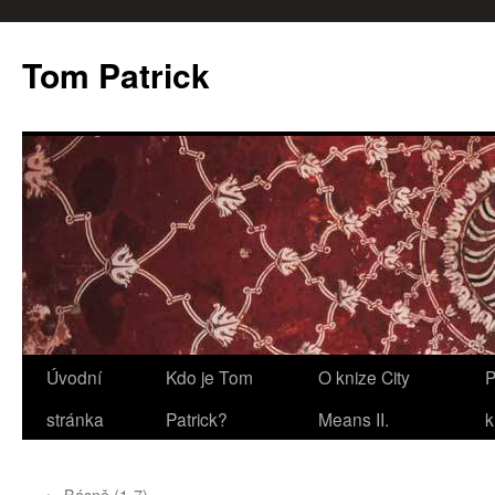
Tom Patrick
Přejít
Úvodní
Kdo je Tom
O knize City
P
k
stránka
Patrick?
Means II.
k
obsahu
←
Básně (1-7)