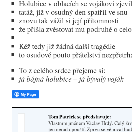
Holubice v oblacích se vojákovi zjevi
tatáž, jíž v osudný den spatřil ve snu
znovu tak vážil si její přítomnosti
že přišla zvěstovat mu podruhé o ce
Kéž tedy již žádná další tragédie
to osudové pouto přátelství nezpřetrh
To z celého srdce přejeme si:
já bájná holubice – já bývalý voják
Tom Patrick se představuje:
Vlastním jménem Václav Hrdý. Celý živo
jen nerad opouští. Zprvu se věnoval hu