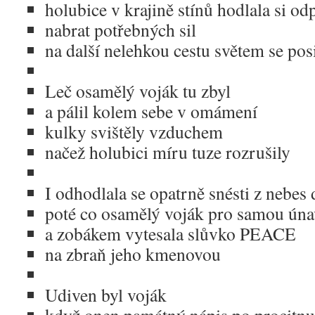
holubice v krajině stínů hodlala si od
nabrat potřebných sil
na další nelehkou cestu světem se pos
Leč osamělý voják tu zbyl
a pálil kolem sebe v omámení
kulky svištěly vzduchem
načež holubici míru tuze rozrušily
I odhodlala se opatrně snésti z nebes
poté co osamělý voják pro samou úna
a zobákem vytesala slůvko PEACE
na zbraň jeho kmenovou
Udiven byl voják