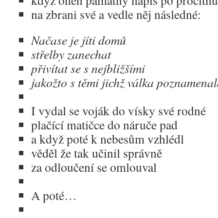
když onen památný nápis po procitnut
na zbrani své a vedle něj následné:
Načase je jíti domů
střelby zanechat
přivítat se s nejbližšími
jakožto s těmi jichž válka poznamena
I vydal se voják do vísky své rodné
plačící matičce do náruče pad
a když poté k nebesům vzhlédl
věděl že tak učinil správně
za odloučení se omlouval
A poté…