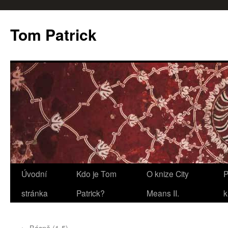
Tom Patrick
Přejít
Úvodní
Kdo je Tom
O knize City
P
k
stránka
Patrick?
Means II.
k
obsahu
←
Básně (1-5)