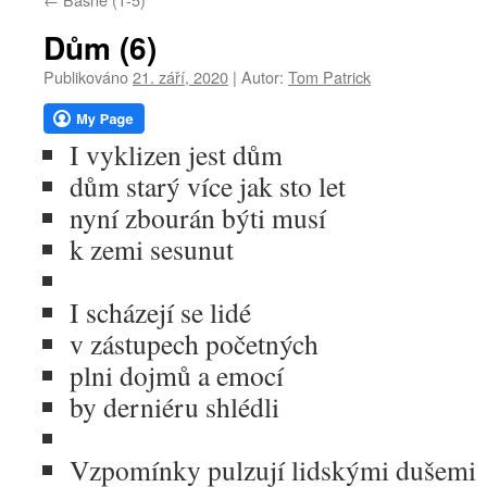
webu
Dům (6)
Publikováno
21. září, 2020
|
Autor:
Tom Patrick
I vyklizen jest dům
dům starý více jak sto let
nyní zbourán býti musí
k zemi sesunut
I scházejí se lidé
v zástupech početných
plni dojmů a emocí
by derniéru shlédli
Vzpomínky pulzují lidskými dušemi