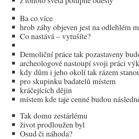
z tohoto světa potupně odešly
Ba co více
hrob záhy objeven jest na odlehlém m
Co nastává – vytušíte?
Demoliční práce tak pozastaveny bud
archeologové nastoupí svoji práci v
kdy dům i jeho okolí tak rázem stano
pro skupinku badatelů místem
kráčejících dějin
místem kde taje cenné budou následn
Tak domu zestárlému
život prodloužen byl
Osud či náhoda?