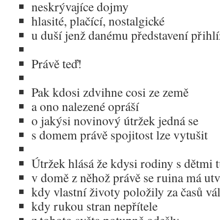
neskrývajíce dojmy
hlasité, plačící, nostalgické
u duší jenž danému představení přihl
Právě teď!
Pak kdosi zdvihne cosi ze země
a ono nalezené opráší
o jakýsi novinový útržek jedná se
s domem právě spojitost lze vytušit
Útržek hlásá že kdysi rodiny s dětmi t
v domě z něhož právě se ruina má utv
kdy vlastní životy položily za časů v
kdy rukou stran nepřítele