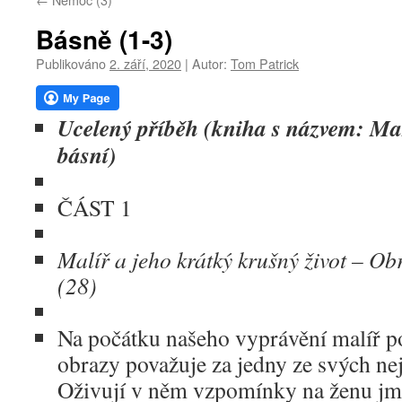
webu
Básně (1-3)
Publikováno
2. září, 2020
|
Autor:
Tom Patrick
Ucelený příběh (kniha s názvem: Mar
básní)
ČÁST 1
Malíř a jeho krátký krušný život – O
(28)
Na počátku našeho vyprávění malíř po
obrazy považuje za jedny ze svých nej
Oživují v něm vzpomínky na ženu jm