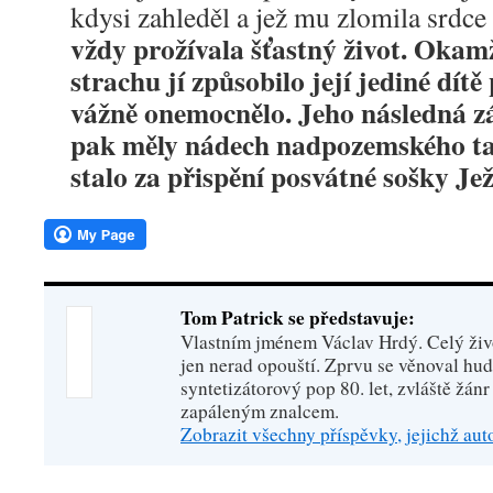
kdysi zahleděl a jež mu zlomila srdce
vždy prožívala šťastný život. Oka
strachu jí způsobilo její jediné dítě
vážně onemocnělo. Jeho následná z
pak měly nádech nadpozemského ta
stalo za přispění posvátné sošky Jež
Tom Patrick se představuje:
Vlastním jménem Václav Hrdý. Celý živo
jen nerad opouští. Zprvu se věnoval hu
syntetizátorový pop 80. let, zvláště žánr
zapáleným znalcem.
Zobrazit všechny příspěvky, jejichž au