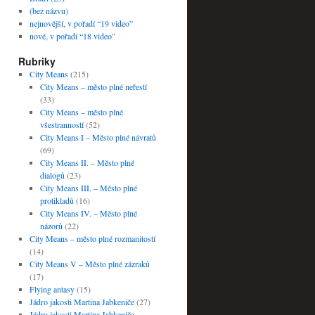
(bez názvu)
nejnovější, v pořadí “19 video”
nové, v pořadí “18 video”
Rubriky
City Means
(215)
City Means – město plné neřestí
(33)
City Means – město plné
všestranností
(52)
City Means I – Město plné návratů
(69)
City Means II. – Město plné
dialogů
(23)
City Means III. – Město plné
protikladů
(16)
City Means IV. – Město plné
názorů
(22)
City Means – město plné rozmanitostí
(14)
City Means V – Město plné zázraků
(17)
Flying antasy
(15)
Jádro jakosti Martina Jabkeniče
(27)
Jádro jakosti Martina Jabkeniče –