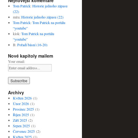
Nejnovější komentáře
Tom Patrick
:
Historie jednoho zápasu
(22)
míra
:
Historie jednoho zápasu (22)
Tom Patrick
:
Tom Patrick na portálu
“youtube”
klok
:
Tom Patrick na portálu
“youtube”
B
:
Pořadí básní (16-20)
Nové kapitoly mailem
Your email:
Archivy
Květen 2026
(1)
Únor 2026
(1)
Prosinec 2025
(1)
Říjen 2025
(1)
Září 2025
(2)
Srpen 2025
(1)
Červenec 2025
(2)
Květen 2025
(1)