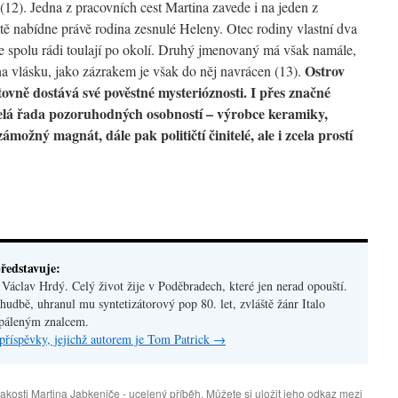
12). Jedna z pracovních cest Martina zavede i na jeden z
tě nabídne právě rodina zesnulé Heleny. Otec rodiny vlastní dva
 se spolu rádi toulají po okolí. Druhý jmenovaný má však namále,
Ostrov
í na vlásku, jako zázrakem je však do něj navrácen (13).
ětovně dostává své pověstné mysterióznosti. I přes značné
celá řada pozoruhodných osobností – výrobce keramiky,
ámožný magnát, dále pak političtí činitelé, ale i zcela prostí
ředstavuje:
áclav Hrdý. Celý život žije v Poděbradech, které jen nerad opouští.
hudbě, uhranul mu syntetizátorový pop 80. let, zvláště žánr Italo
apáleným znalcem.
příspěvky, jejichž autorem je Tom Patrick
→
jakosti Martina Jabkeniče - ucelený příběh
. Můžete si uložit jeho
odkaz
mezi