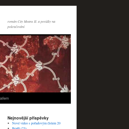
román City Means II. a povídky na
pokračování
ailem
Nejnovější příspěvky
Nové video s pořadovým číslem 20
Bratři (23)