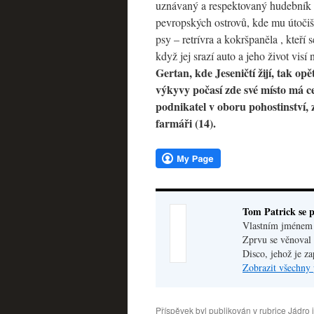
uznávaný a respektovaný hudebník (
pevropských ostrovů, kde mu útočiš
psy – retrívra a kokršpaněla , kteří
když jej srazí auto a jeho život vis
Gertan, kde Jeseničtí žijí, tak op
výkyvy počasí zde své místo má 
podnikatel v oboru pohostinství, z
farmáři (14).
Tom Patrick se p
Vlastním jménem V
Zprvu se věnoval 
Disco, jehož je z
Zobrazit všechny 
Příspěvek byl publikován v rubrice
Jádro 