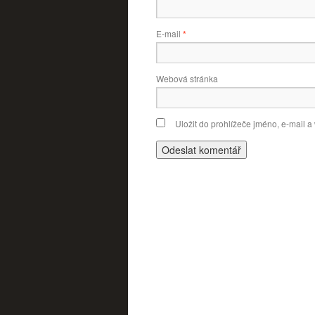
E-mail
*
Webová stránka
Uložit do prohlížeče jméno, e-mail 