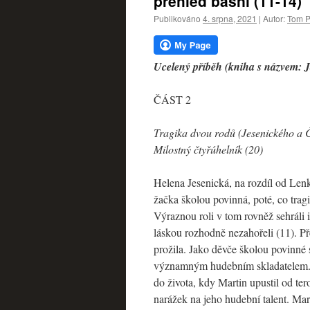
přehled básní (11-14)
webu
Publikováno
4. srpna, 2021
|
Autor:
Tom P
Ucelený příběh (kniha s názvem: J
ČÁST 2
Tragika dvou rodů (Jesenického a Č
Milostný čtyřúhelník (20)
Helena Jesenická, na rozdíl od Lenk
žačka školou povinná, poté, co trag
Výraznou roli v tom rovněž sehráli i
láskou rozhodně nezahořeli (11). Př
prožila. Jako děvče školou povinné 
významným hudebním skladatelem. C
do života, kdy Martin upustil od te
narážek na jeho hudební talent. Mar