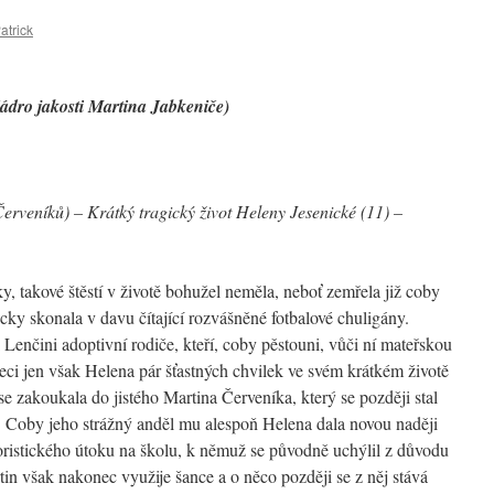
atrick
ádro jakosti Martina Jabkeniče)
erveníků) – Krátký tragický život Heleny Jesenické (11) –
y, takové štěstí v životě bohužel neměla, neboť zemřela již coby
icky skonala v davu čítající rozvášněné fotbalové chuligány.
 Lenčini adoptivní rodiče, kteří, coby pěstouni, vůči ní mateřskou
eci jen však Helena pár šťastných chvilek ve svém krátkém životě
se zakoukala do jistého Martina Červeníka, který se později stal
oby jeho strážný anděl mu alespoň Helena dala novou naději
roristického útoku na školu, k němuž se původně uchýlil z důvodu
tin však nakonec využije šance a o něco později se z něj stává