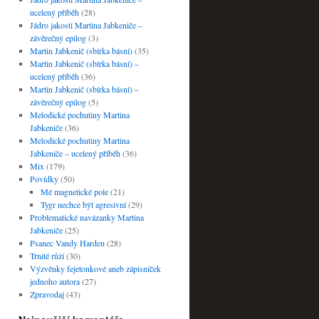
ucelený příběh
(28)
Jádro jakosti Martina Jabkeniče –
závěrečný epilog
(3)
Martin Jabkenič (sbírka básní)
(35)
Martin Jabkenič (sbírka básní) –
ucelený příběh
(36)
Martin Jabkenič (sbírka básní) –
závěrečný epilog
(5)
Melodické pochutiny Martina
Jabkeniče
(36)
Melodické pochutiny Martina
Jabkeniče – ucelený příběh
(36)
Mix
(179)
Povídky
(50)
Mé magnetické pole
(21)
Tygr nechce být agresivní
(29)
Problematické navázanky Martina
Jabkeniče
(25)
Psanec Vandy Harden
(28)
Trnité růží
(30)
Výzvěnky fejetonkové aneb zápisníček
jednoho autora
(27)
Zpravodaj
(43)