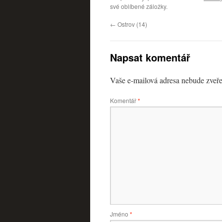
své oblíbené záložky.
←
Ostrov (14)
Napsat komentář
Vaše e-mailová adresa nebude zveře
Komentář
*
Jméno
*