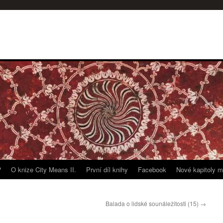
?
O knize City Means II.
První díl knihy
Facebook
Nové kapitoly m
Balada o lidské sounáležitosti (15)
→