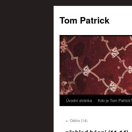
Tom Patrick
Úvodní stránka
Kdo je Tom Patrick
Přejít
k
←
Ostrov (14)
obsahu