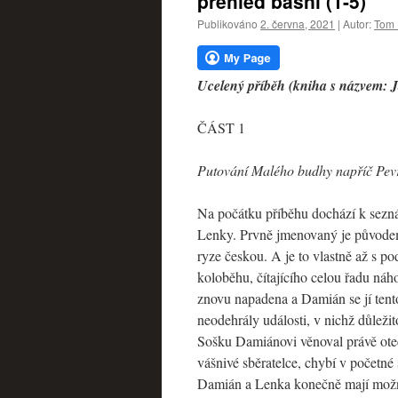
přehled básní (1-5)
webu
Publikováno
2. června, 2021
|
Autor:
Tom 
Ucelený příběh (kniha s názvem: J
ČÁST 1
Putování Malého budhy napříč Pevr
Na počátku příběhu dochází k sezn
Lenky. Prvně jmenovaný je původem
ryze českou. A je to vlastně až s 
koloběhu, čítajícího celou řadu ná
znovu napadena a Damián se jí tent
neodehrály události, v nichž důleži
Sošku Damiánovi věnoval právě otec 
vášnivé sběratelce, chybí v početné 
Damián a Lenka konečně mají možnos