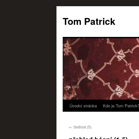
Tom Patrick
Úvodní stránka
Kdo je Tom Patrick
Přejít
k
←
Sešlost (5)
obsahu