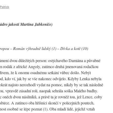
Patrick
ádro jakosti Martina Jabkeniče)
opou – Román výhradně lidský (1) – Dívka a kotě (10)
ámení dvou důležitých person: ostýchavého Damiána a půvabné
 rodák z africké Angoly, zatímco druhá jmenovaná rodačkou
podivem, že k onomu osudnému setkání vůbec došlo. Nebýt
hod, kdo ví, jak by se vše nakonec odvíjelo. Kdyby Lenka nebyla
okrát najisto nerozhodl vydat na pomoc, nikdy by se tak následně
tou, vpravdě zásadní roli, naopak sehrála soška Malého budhy.
oněch dvou násilníků, a právě ta je rovněž tou, jež Lence, coby
sbírce. A zatímco oba hříšníci skončí v policejních poutech,
t osobně se lépe poznat (1). Oba mladí lidé, jejichž vztah