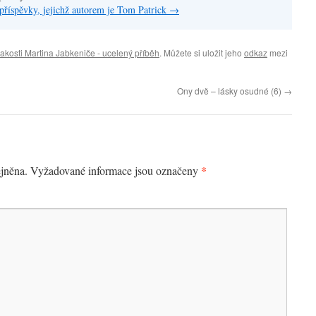
příspěvky, jejichž autorem je Tom Patrick
→
jakosti Martina Jabkeniče - ucelený příběh
. Můžete si uložit jeho
odkaz
mezi
Ony dvě – lásky osudné (6)
→
*
jněna.
Vyžadované informace jsou označeny