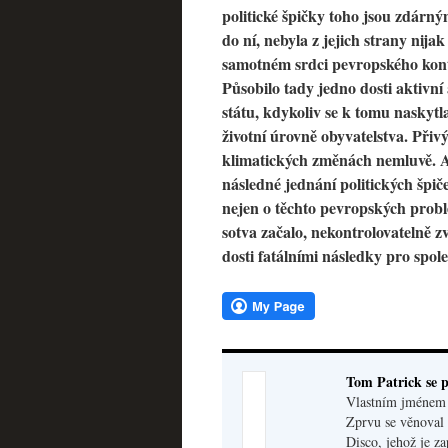
politické špičky toho jsou zdárn
do ní, nebyla z jejich strany nija
samotném srdci pevropského konti
Působilo tady jedno dosti aktivní 
státu, kdykoliv se k tomu naskytla
životní úrovně obyvatelstva. Přiv
klimatických změnách nemluvě. A 
následné jednání politických špič
nejen o těchto pevropských probl
sotva začalo, nekontrolovatelně z
dosti fatálními následky pro spole
Tom Patrick se p
Vlastním jménem V
Zprvu se věnoval 
Disco, jehož je z