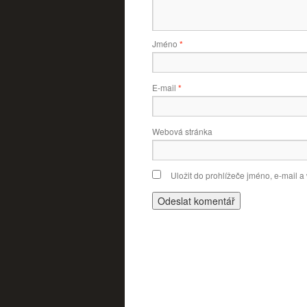
Jméno
*
E-mail
*
Webová stránka
Uložit do prohlížeče jméno, e-mail 