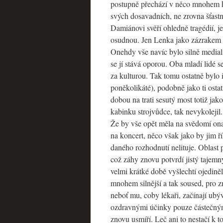
postupně přechází v něco mnohem hlu
svých dosavadních, ne zrovna šťast
Damiánovi svěří ohledně tragédií, je
osudnou. Jen Lenka jako zázrakem u
Onehdy vše navíc bylo silně medial
se jí stává oporou. Oba mladí lidé s
za kulturou. Tak tomu ostatně bylo 
poněkolikáté), podobně jako ti ostat
dobou na trati sesutý most totiž jak
kabinku strojvůdce, tak nevykolejil
Že by vše opět měla na svědomí on
na koncert, něco však jako by jim ří
daného rozhodnutí nelituje. Oblast
což záhy znovu potvrdí jistý tajem
velmi krátké době vyšlechtí ojedině
mnohem silnější a tak soused, pro 
neboť mu, coby lékaři, začínají ubý
ozdravnými účinky pouze částečnými.
znovu usmíří. Leč ani to nestačí k t