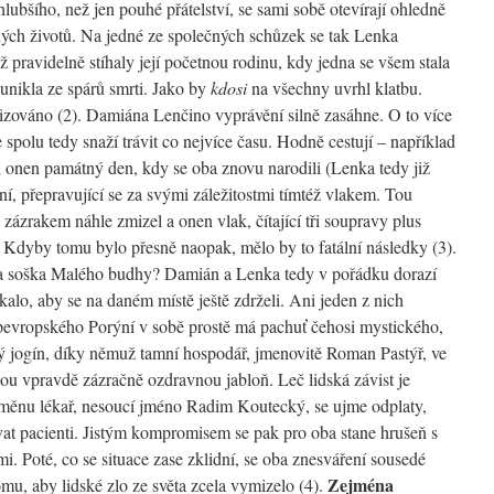
bšího, než jen pouhé přátelství, se sami sobě otevírají ohledně
ných životů. Na jedné ze společných schůzek se tak Lenka
ž pravidelně stíhaly její početnou rodinu, kdy jedna se všem stala
nikla ze spárů smrti. Jako by
kdosi
na všechny uvrhl klatbu.
izováno (2). Damiána Lenčino vyprávění silně zasáhne. O to více
e spolu tedy snaží trávit co nejvíce času. Hodně cestují – například
i onen památný den, kdy se oba znovu narodili (Lenka tedy již
ní, přepravující se za svými záležitostmi tímtéž vlakem. Tou
o zázrakem náhle zmizel a onen vlak, čítající tři soupravy plus
. Kdyby tomu bylo přesně naopak, mělo by to fatální následky (3).
a soška Malého budhy? Damián a Lenka tedy v pořádku dorazí
kalo, aby se na daném místě ještě zdrželi. Ani jeden z nich
 pevropského Porýní v sobě prostě má pachuť čehosi mystického,
ný jogín, díky němuž tamní hospodář, jmenovitě Roman Pastýř, ve
lou vpravdě zázračně ozdravnou jabloň. Leč lidská závist je
změnu lékař, nesoucí jméno Radim Koutecký, se ujme odplaty,
vat pacienti. Jistým kompromisem se pak pro oba stane hrušeň s
 Poté, co se situace zase zklidní, se oba znesváření sousedé
Zejména
omu, aby lidské zlo ze světa zcela vymizelo (4).