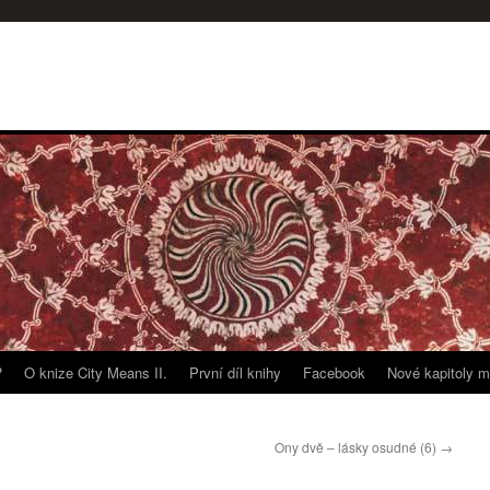
?
O knize City Means II.
První díl knihy
Facebook
Nové kapitoly m
Ony dvě – lásky osudné (6)
→