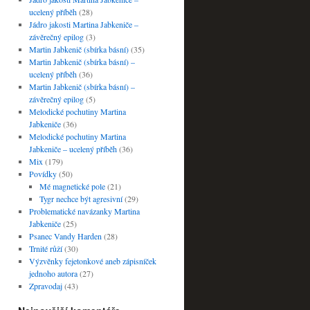
ucelený příběh
(28)
Jádro jakosti Martina Jabkeniče –
závěrečný epilog
(3)
Martin Jabkenič (sbírka básní)
(35)
Martin Jabkenič (sbírka básní) –
ucelený příběh
(36)
Martin Jabkenič (sbírka básní) –
závěrečný epilog
(5)
Melodické pochutiny Martina
Jabkeniče
(36)
Melodické pochutiny Martina
Jabkeniče – ucelený příběh
(36)
Mix
(179)
Povídky
(50)
Mé magnetické pole
(21)
Tygr nechce být agresivní
(29)
Problematické navázanky Martina
Jabkeniče
(25)
Psanec Vandy Harden
(28)
Trnité růží
(30)
Výzvěnky fejetonkové aneb zápisníček
jednoho autora
(27)
Zpravodaj
(43)