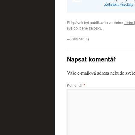
Zobrazit všechny 
Příspěvek byl publikován v rubrice
Jádro 
své oblíbené záložky.
←
Sešlost (5)
Napsat komentář
Vaše e-mailová adresa nebude zveře
Komentář
*