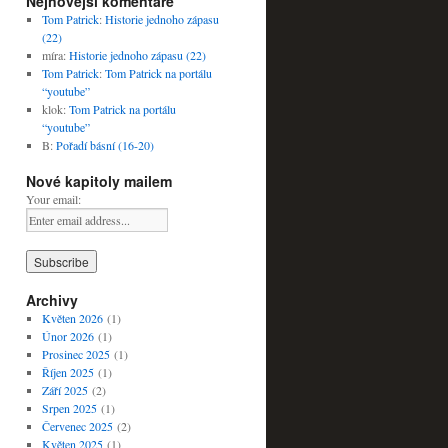
Nejnovější komentáře
Tom Patrick
:
Historie jednoho zápasu
(22)
míra
:
Historie jednoho zápasu (22)
Tom Patrick
:
Tom Patrick na portálu
“youtube”
klok
:
Tom Patrick na portálu
“youtube”
B
:
Pořadí básní (16-20)
Nové kapitoly mailem
Your email:
Archivy
Květen 2026
(1)
Únor 2026
(1)
Prosinec 2025
(1)
Říjen 2025
(1)
Září 2025
(2)
Srpen 2025
(1)
Červenec 2025
(2)
Květen 2025
(1)