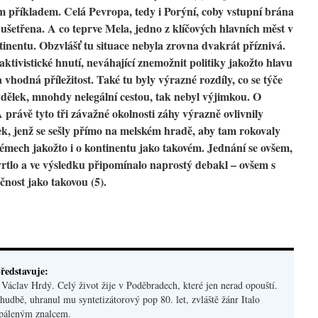
ým příkladem. Celá Pevropa, tedy i Porýní, coby vstupní brána
k ušetřena. A co teprve Mela, jedno z klíčových hlavních měst v
nentu. Obzvlášť tu situace nebyla zrovna dvakrát příznivá.
aktivistické hnutí, neváhající znemožnit politiky jakožto hlavu
 vhodná příležitost. Také tu byly výrazné rozdíly, co se týče
ýdělek, mnohdy nelegální cestou, tak nebyl výjimkou. O
právě tyto tři závažné okolnosti záhy výrazně ovlivnily
ek, jenž se sešly přímo na melském hradě, aby tam rokovaly
émech jakožto i o kontinentu jako takovém. Jednání se ovšem,
vrtlo a ve výsledku připomínalo naprostý debakl – ovšem s
čnost jako takovou (5).
ředstavuje:
áclav Hrdý. Celý život žije v Poděbradech, které jen nerad opouští.
hudbě, uhranul mu syntetizátorový pop 80. let, zvláště žánr Italo
apáleným znalcem.