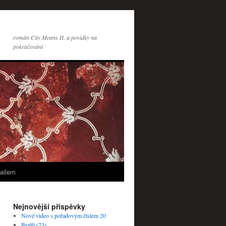
román City Means II. a povídky na
pokračování
ailem
Nejnovější příspěvky
Nové video s pořadovým číslem 20
Bratři (23)