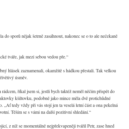
la do sporů nějak šetrně zasáhnout, nakonec se o to ale nečekaně
cké tváře, jak mezi sebou vedou pře.“
obný hlásek zaznamenali, okamžitě s hádkou přestali. Tak velkou
řívětivý úsměv.
rádcem, říkal jsem si, jestli bych taktéž neměl něčím přispět do
 aktovky kšiltovku, podobně jako mince měla dvě protichůdné
 „Ať tedy vždy při vás stojí jen ta veselá letní část a ona pekelná
otní. Těším se s vámi na další pozitivní shledání.“
jicí, z níž se momentálně nejpřekvapeněji tvářil Petr, zase hned