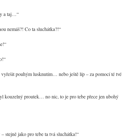
 a taj…“
nou nemáš?! Co ta sluchátka?!“
me!“
o!“
e vyřešit pouhým lusknutím… nebo ještě líp – za pomocí té tvé
byl kouzelný proutek… no nic, to je pro tebe přece jen ubohý
 stejně jako pro tebe ta tvá sluchátka!“