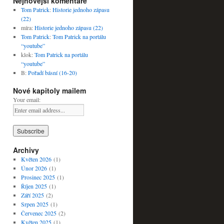
Nejnovější komentáře
Tom Patrick
:
Historie jednoho zápasu
(22)
míra
:
Historie jednoho zápasu (22)
Tom Patrick
:
Tom Patrick na portálu
“youtube”
klok
:
Tom Patrick na portálu
“youtube”
B
:
Pořadí básní (16-20)
Nové kapitoly mailem
Your email:
Archivy
Květen 2026
(1)
Únor 2026
(1)
Prosinec 2025
(1)
Říjen 2025
(1)
Září 2025
(2)
Srpen 2025
(1)
Červenec 2025
(2)
Květen 2025
(1)