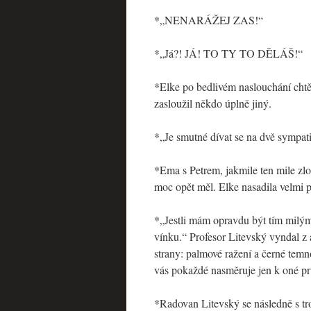
*„NENARÁŽEJ ZAS!“
*„Já?! JÁ! TO TY TO DĚLÁŠ!“
*Elke po bedlivém naslouchání chtě
zasloužil někdo úplně jiný.
*„Je smutné dívat se na dvě sympati
*Ema s Petrem, jakmile ten mile zl
moc opět měl. Elke nasadila velmi p
*„Jestli mám opravdu být tím milým 
vínku.“ Profesor Litevský vyndal z
strany: palmové ražení a černé temno.
vás pokaždé nasměruje jen k oné prv
*Radovan Litevský se následně s tro