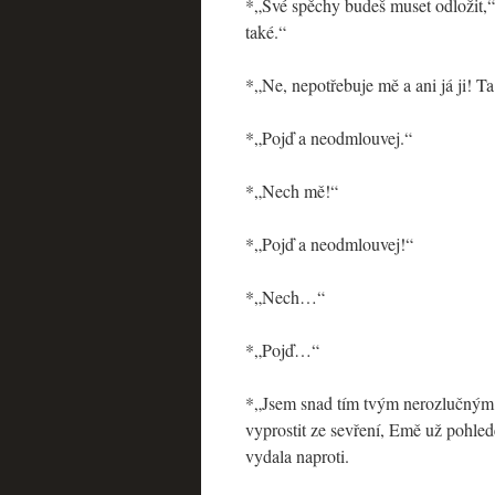
*„Své spěchy budeš muset odložit,“ 
také.“
*„Ne, nepotřebuje mě a ani já ji! T
*„Pojď a neodmlouvej.“
*„Nech mě!“
*„Pojď a neodmlouvej!“
*„Nech…“
*„Pojď…“
*„Jsem snad tím tvým nerozlučným 
vyprostit ze sevření, Emě už pohle
vydala naproti.