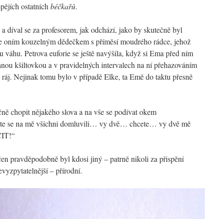
épějích ostatních
béčkařů
.
ě a díval se za profesorem, jak odchází, jako by skutečně byl
pe oním kouzelným dědečkem s příměsí moudrého rádce, jehož
u váhu. Petrova euforie se ještě navýšila, když si Ema před ním
anou kšiltovkou a v pravidelných intervalech na ní přehazováním
– ráj. Nejinak tomu bylo v případě Elke, ta Emě do taktu přesně
čně chopit nějakého slova a na vše se podívat okem
ste se na mě všichni domluvili… vy dvě… chcete… vy dvě mě
ČIT!“
čen pravděpodobně byl kdosi jiný – patrně nikoli za přispění
vyzpytatelnější – přírodní.