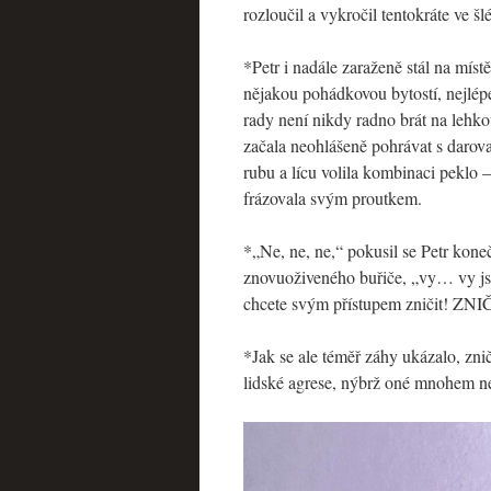
rozloučil a vykročil tentokráte ve šl
*Petr i nadále zaraženě stál na míst
nějakou pohádkovou bytostí, nejlé
rady není nikdy radno brát na lehko
začala neohlášeně pohrávat s darov
rubu a lícu volila kombinaci peklo 
frázovala svým proutkem.
*„Ne, ne, ne,“ pokusil se Petr kone
znovuoživeného buřiče, „vy… vy j
chcete svým přístupem zničit! ZNI
*Jak se ale téměř záhy ukázalo, zni
lidské agrese, nýbrž oné mnohem ne