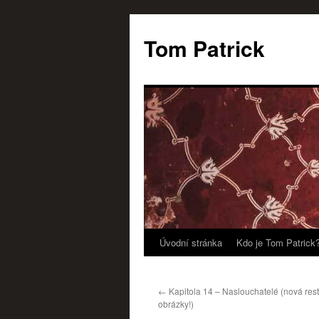
Tom Patrick
Úvodní stránka
Kdo je Tom Patrick
Přejít
k
←
Kapitola 14 – Naslouchatelé (nová res
obsahu
obrázky!)