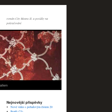
román City Means II. a povídky na
pokračování
ailem
Nejnovější příspěvky
Nové video s pořadovým číslem 20
Bratři (23)