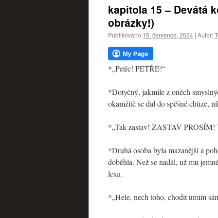
webu
kapitola 15 – Devátá 
obrázky!)
Publikováno
15. července, 2024
|
Autor:
T
*„Petře! PETŘE!“
*Dotyčný, jakmile z oněch smyslnýc
okamžitě se dal do spěšné chůze, ni
*„Tak zastav! ZASTAV PROSÍM!
*Druhá osoba byla mazanější a poho
doběhla. Než se nadál, už mu jemně 
lesu.
*„Hele, nech toho, chodit umím sám