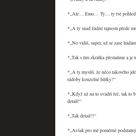
*„Ale… Emo… Ty… ty tvé pohledy
*„A ty snad žádné tajnosti přede m
*„No vidíš, super, už se zase hádá
*„Tak s tím zkrátka přestaňme a je t
*„A ty myslíš, že něco takového jd
rádoby kouzelné hůlky?“
*„Když už na to svádíš řeč, tak to 
detail!“
*„Tak detail?!“
*„Avšak pro mě poměrně podstatný –