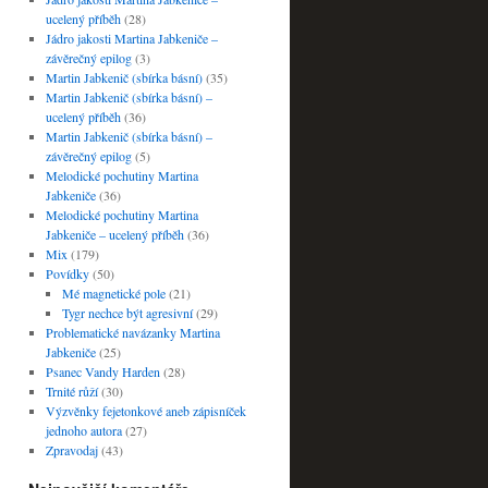
ucelený příběh
(28)
Jádro jakosti Martina Jabkeniče –
závěrečný epilog
(3)
Martin Jabkenič (sbírka básní)
(35)
Martin Jabkenič (sbírka básní) –
ucelený příběh
(36)
Martin Jabkenič (sbírka básní) –
závěrečný epilog
(5)
Melodické pochutiny Martina
Jabkeniče
(36)
Melodické pochutiny Martina
Jabkeniče – ucelený příběh
(36)
Mix
(179)
Povídky
(50)
Mé magnetické pole
(21)
Tygr nechce být agresivní
(29)
Problematické navázanky Martina
Jabkeniče
(25)
Psanec Vandy Harden
(28)
Trnité růží
(30)
Výzvěnky fejetonkové aneb zápisníček
jednoho autora
(27)
Zpravodaj
(43)