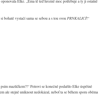
oponovala Elke. „Ema tě teď hrozně moc potřebuje a ty ji ostatně
a si bohatě vystačí sama se sebou a s tou svou
PRNKALICÍ
!“
psím mazlíčkem?!“ Petrovi se konečně podařilo Elke úspěšně
dem ale stejně uniknout nedokázal, neboť ta se během sporu oběma