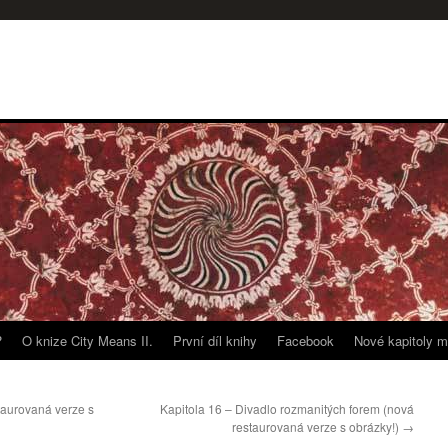
?
O knize City Means II.
První díl knihy
Facebook
Nové kapitoly m
taurovaná verze s
Kapitola 16 – Divadlo rozmanitých forem (nová
restaurovaná verze s obrázky!)
→