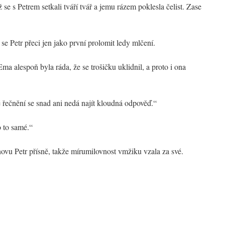
se s Petrem setkali tváří tvář a jemu rázem poklesla čelist. Zase
e Petr přeci jen jako první prolomit ledy mlčení.
a alespoň byla ráda, že se trošičku uklidnil, a proto i ona
řečnění se snad ani nedá najít kloudná odpověď.“
o to samé.“
ovu Petr přísně, takže mírumilovnost vmžiku vzala za své.