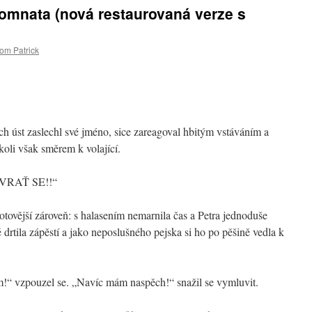
komnata (nová restaurovaná verze s
om Patrick
h úst zaslechl své jméno, sice zareagoval hbitým vstáváním a
koli však směrem k volající.
 VRAŤ SE!!“
tovější zároveň: s halasením nemarnila čas a Petra jednoduše
drtila zápěstí a jako neposlušného pejska si ho po pěšině vedla k
!“ vzpouzel se. „Navíc mám naspěch!“ snažil se vymluvit.