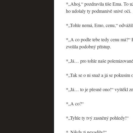
*„Ahoj,“ pozdravila tiše Ema. To už 
ho udolaly ty podmanivě snivé oči.
*„Tohle nemá, Emo, cenu,“ odvážil s
*„A co podle tebe tedy cenu má?“ Em
zvolila podobný přístup.
*„Já… pro tohle naše polemizované 
*„Tak se o ni snaž a já se pokusím 
*„Já… to je přesně ono!“ vyštěkl zn
*„A co?“
*„Tyhle ty tvý zasněný pohledy!“
*„Nikdy ti nevadily!“