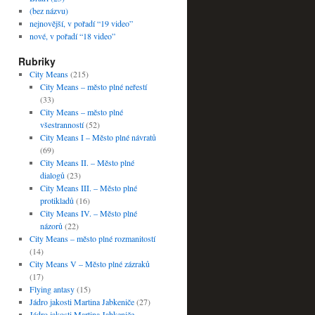
(bez názvu)
nejnovější, v pořadí “19 video”
nové, v pořadí “18 video”
Rubriky
City Means
(215)
City Means – město plné neřestí
(33)
City Means – město plné
všestranností
(52)
City Means I – Město plné návratů
(69)
City Means II. – Město plné
dialogů
(23)
City Means III. – Město plné
protikladů
(16)
City Means IV. – Město plné
názorů
(22)
City Means – město plné rozmanitostí
(14)
City Means V – Město plné zázraků
(17)
Flying antasy
(15)
Jádro jakosti Martina Jabkeniče
(27)
Jádro jakosti Martina Jabkeniče –