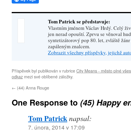
Tom Patrick se představuje:
Vlastním jménem Václav Hrdý. Celý živo
jen nerad opouští. Zprvu se věnoval hu
syntetizátorový pop 80. let, zvláště žánr
zapáleným znalcem.
Zobrazit všechny příspěvky, jejichž au
Příspěvek byl publikován v rubrice
City Means - město plné všes
odkaz
mezi své oblíbené záložky.
←
(44) Anna Rouge
One Response to
(45) Happy e
Tom Patrick
napsal:
7. února, 2014 v 17:09