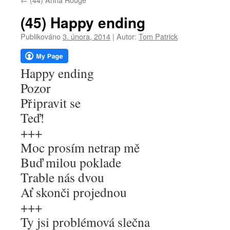
webu
(45) Happy ending
Publikováno
3. února, 2014
|
Autor:
Tom Patrick
Happy ending
Pozor
Připravit se
Teď!
+++
Moc prosím netrap mě
Buď milou poklade
Trable nás dvou
Ať skonči projednou
+++
Ty jsi problémová slečna