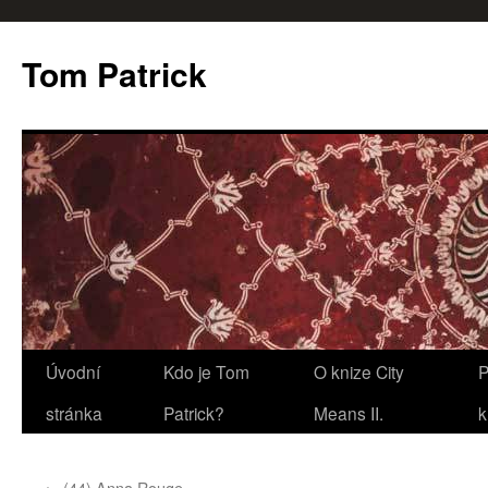
Tom Patrick
Přejít
Úvodní
Kdo je Tom
O knize City
P
k
stránka
Patrick?
Means II.
k
obsahu
←
(44) Anna Rouge