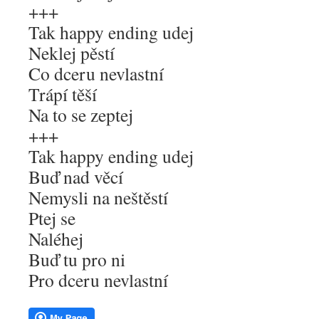
+++
Tak happy ending udej
Neklej pěstí
Co dceru nevlastní
Trápí těší
Na to se zeptej
+++
Tak happy ending udej
Buď nad věcí
Nemysli na neštěstí
Ptej se
Naléhej
Buď tu pro ni
Pro dceru nevlastní