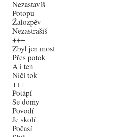
Nezastavíš
Potopu
Žalozpěv
Nezastrašíš
+++
Zbyl jen most
Přes potok
A i ten
Ničí tok
+++
Potápí
Se domy
Povodí
Je skolí
Počasí