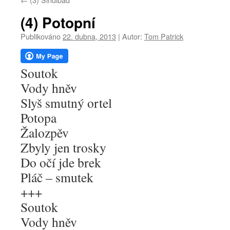
webu
(4) Potopní
Publikováno
22. dubna, 2013
|
Autor:
Tom Patrick
Soutok
Vody hněv
Slyš smutný ortel
Potopa
Žalozpěv
Zbyly jen trosky
Do očí jde brek
Pláč – smutek
+++
Soutok
Vody hněv