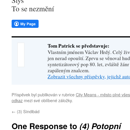
Slyš
To se nezmění
Tom Patrick se představuje:
Vlastním jménem Václav Hrdý. Celý živo
jen nerad opouští. Zprvu se věnoval hu
syntetizátorový pop 80. let, zvláště žánr
zapáleným znalcem.
Zobrazit všechny příspěvky, jejichž au
Příspěvek byl publikován v rubrice
City Means - město plné všes
odkaz
mezi své oblíbené záložky.
←
(3) Sindibád
One Response to
(4) Potopní