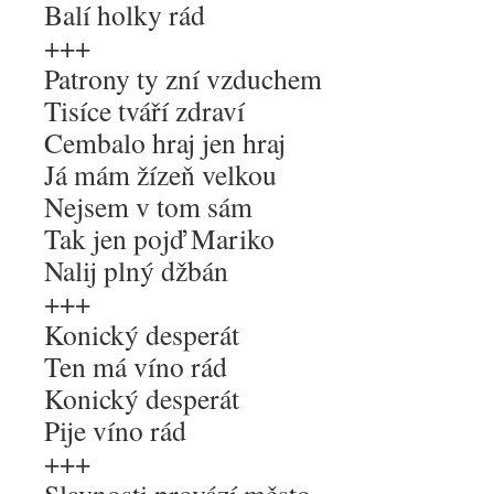
Balí holky rád
+++
Patrony ty zní vzduchem
Tisíce tváří zdraví
Cembalo hraj jen hraj
Já mám žízeň velkou
Nejsem v tom sám
Tak jen pojď Mariko
Nalij plný džbán
+++
Konický desperát
Ten má víno rád
Konický desperát
Pije víno rád
+++