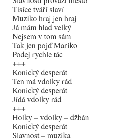
Slavnosti provází město
Tisíce tváří slaví
Muziko hraj jen hraj
Já mám hlad velký
Nejsem v tom sám
Tak jen pojď Mariko
Podej rychle tác
+++
Konický desperát
Ten má vdolky rád
Konický desperát
Jídá vdolky rád
+++
Holky – vdolky – džbán
Konický desperát
Slavnost – muzika