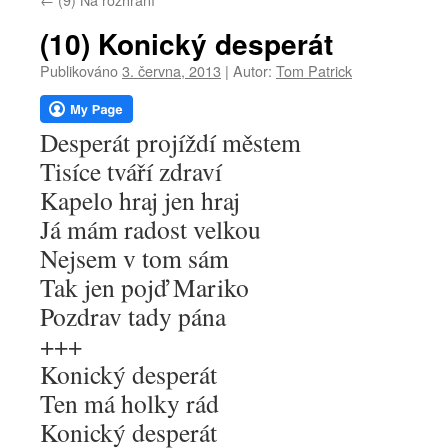
webu
(10) Konický desperát
Publikováno
3. června, 2013
|
Autor:
Tom Patrick
Desperát projíždí městem
Tisíce tváří zdraví
Kapelo hraj jen hraj
Já mám radost velkou
Nejsem v tom sám
Tak jen pojď Mariko
Pozdrav tady pána
+++
Konický desperát
Ten má holky rád
Konický desperát