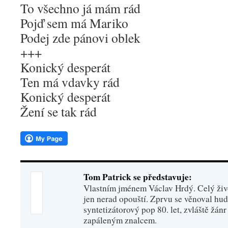
To všechno já mám rád
Pojď sem má Mariko
Podej zde pánovi oblek
+++
Konický desperát
Ten má vdavky rád
Konický desperát
Žení se tak rád
Tom Patrick se představuje:
Vlastním jménem Václav Hrdý. Celý živo
jen nerad opouští. Zprvu se věnoval hu
syntetizátorový pop 80. let, zvláště žánr
zapáleným znalcem.