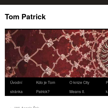
Tom Patrick
Přejít
Úvodní
Kdo je Tom
O knize City
P
k
stránka
Patrick?
Means II.
k
obsahu
←
(22) Angelo Řek