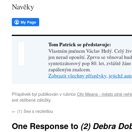
Navěky
Tom Patrick se představuje:
Vlastním jménem Václav Hrdý. Celý živo
jen nerad opouští. Zprvu se věnoval hu
syntetizátorový pop 80. let, zvláště žánr
zapáleným znalcem.
Zobrazit všechny příspěvky, jejichž au
Příspěvek byl publikován v rubrice
City Means - město plné neře
své oblíbené záložky.
←
(1) Sex s nezletilou
One Response to
(2) Debra Do