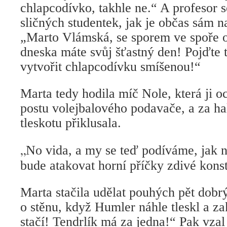
chlapcodívko, takhle ne.“ A profesor se
sličných studentek, jak je občas sám n
„Marto Vlámská, se sporem ve spoře 
dneska máte svůj šťastný den! Pojďte 
vytvořit chlapcodívku smíšenou!“
Marta tedy hodila míč Nole, která ji o
postu volejbalového podavače, a za h
tleskotu přiklusala.
„
No vida, a my se teď podíváme, jak n
bude atakovat horní příčky zdivé kons
Marta stačila udělat pouhých pět dob
o stěnu, když Humler náhle tleskl a za
stačí! Tendrlík má za jedna!“ Pak vzal