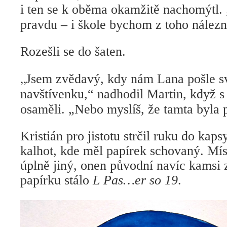
i ten se k oběma okamžitě nachomýtl.
pravdu – i škole bychom z toho nálezn
Rozešli se do šaten.
„
Jsem zvědavý, kdy nám Lana pošle sv
navštívenku,“ nadhodil Martin, když s
osaměli. „Nebo myslíš, že tamta byla 
Kristián pro jistotu strčil ruku do ka
kalhot, kde měl papírek schovaný. Mís
úplně jiný, onen původní navíc kamsi
papírku stálo
L Pas…er so 19
.