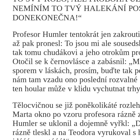
NEMÍNÍM TO TVÝ HALEKÁNÍ P
DONEKONEČNA!“
Profesor Humler tentokrát jen zakrouti
až pak pronesl: To jsou mi ale soused
tak tomu chudákovi a jeho otrokům pr
Otočil se k černovlásce a zabásnil: „
sporem v láskách, prosím, buďte tak p
nám tam vzadu ono poslední rozvalné 
ten hoular může v klidu vychutnat trh
Tělocvičnou se již poněkolikáté rozleh
Marta okno po vzoru profesora rázně z
Humler se uklonil a dojemně vyřkl: „
rázně tleskl a na Teodora vyrukoval s