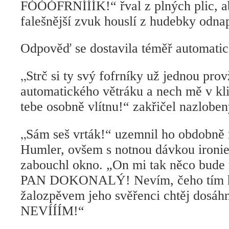
FÓÓÓFRNÍÍÍK!“ řval z plných plic, ab
falešnější zvuk houslí z hudebky odnap
Odpověď se dostavila téměř automatic
„
Strč si ty svý fofrníky už jednou pr
automatického větráku a nech mě v kli
tebe osobně vlítnu!“ zakřičel nazlobený
„
Sám seš vrták!“ uzemnil ho obdobně r
Humler, ovšem s notnou dávkou ironie 
zabouchl okno. „On mi tak něco bude
PAN DOKONALÝ! Nevím, čeho tím 
žalozpěvem jeho svěřenci chtěj dosáh
NEVÍÍÍM!“