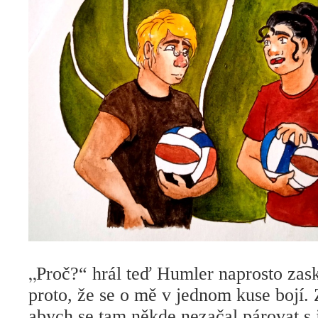
„
Proč?“ hrál teď Humler naprosto zas
proto, že se o mě v jednom kuse bojí.
abych se tam někde nezačal párovat s 