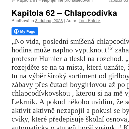
webu
Kapitola 62 – Chlapcodívka
Publikováno
3. dubna, 2023
|
Autor:
Tom Patrick
„
No vida, poslední smíšená chlapcodív
hodina může naplno vypuknout!“ zahal
profesor Humler a tleskl na rozchod. 
rozejděte se na ta místa, která uznáte,
tu na výběr široký sortiment od girlbo
zábavy přes čutací boygirlovou až po
chlapcodívkovskou , kterou si na mě v
Lekrník. A pokud někoho uvidím, že se
aktivit aktivně nezapojil a pokusí se 
cviky, které předepisuje školní osnov
automaticky o stupeň horší známku! K