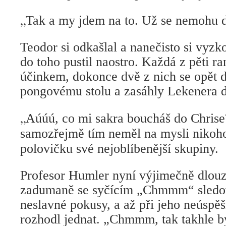
„
Tak a my jdem na to. Už se nemohu d
Teodor si odkašlal a nanečisto si vyzk
do toho pustil naostro. Každá z pěti r
účinkem, dokonce dvě z nich se opět d
pongovému stolu a zasáhly Lekenera d
„
Aúúú, co mi sakra boucháš do Chrise
samozřejmě tím neměl na mysli nikoho
polovičku své nejoblíbenější skupiny.
Profesor Humler nyní výjimečně dlouz
zadumaně se syčícím „Chmmm“ sledov
neslavné pokusy, a až při jeho neúsp
rozhodl jednat. „Chmmm, tak takhle b