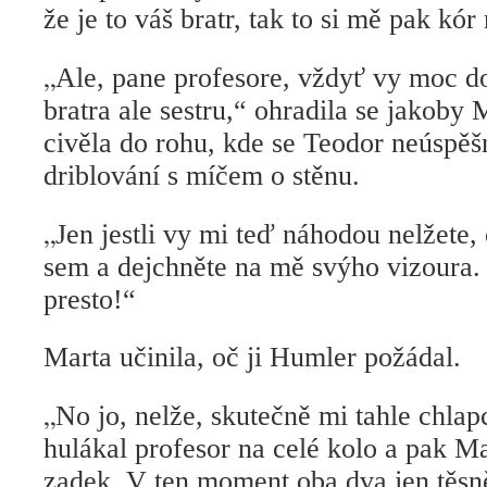
že je to váš bratr, tak to si mě pak kór
„
Ale, pane profesore, vždyť vy moc d
bratra ale sestru,“ ohradila se jakoby
civěla do rohu, kde se Teodor neúspěš
driblování s míčem o stěnu.
„
Jen jestli vy mi teď náhodou nelžete,
sem a dejchněte na mě svýho vizoura.
presto!“
Marta učinila, oč ji Humler požádal.
„
No jo, nelže, skutečně mi tahle chla
hulákal profesor na celé kolo a pak Ma
zadek. V ten moment oba dva jen těsně