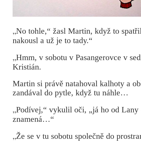
„
No tohle,“ žasl Martin, když to spatři
nakousl a už je to tady.“
„
Hmm, v sobotu v Pasangerovce v sed
Kristián.
Martin si právě natahoval kalhoty a ob
zandával do pytle, když tu náhle…
„
Podívej,“ vykulil oči, „já ho od Lany 
znamená…“
„
Že se v tu sobotu společně do prostra