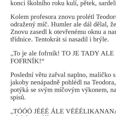
konci školního roku kulí, pětek, sardel
Kolem profesora znovu prolétl Teodor
odražený míč. Humler ale dál dělal, že
Znovu zasedl k otevřenému oknu a nan
třídnice. Tentokrát si nasadil i brýle.
„
To je ale fofrník! TO JE TADY A
FOFRNÍK!“
Poslední větu zařval naplno, maličko s
jakoby nenápadně pohlédl na Teodora, 
potýká se svým míčovým výkonem, na
spisů.
„
TÓÓÓ JÉÉÉ ÁLE VÉÉÉLIKANA