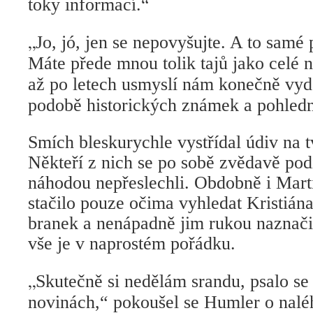
toky informací.“
„
Jo, jó, jen se nepovyšujte. A to samé p
Máte přede mnou tolik tajů jako celé n
až po letech usmyslí nám konečně vyd
podobě historických známek a pohledn
Smích bleskurychle vystřídal údiv na t
Někteří z nich se po sobě zvědavě podív
náhodou nepřeslechli. Obdobně i Mart
stačilo pouze očima vyhledat Kristiána
branek a nenápadně jim rukou naznačil
vše je v naprostém pořádku.
„
Skutečně si nedělám srandu, psalo se
novinách,“ pokoušel se Humler o naléh