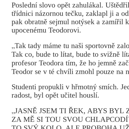
Poslední slovo opět zahulákal. Uštědřil
třídnici názornou tečku, zaklapl ji a od
pak obratně sejmul notýsek a zamířil 
upocenému Teodorovi.
„
Tak tady máme tu naši sportovně zal
Tak co, bude to lítat, bude to svižně lít
profesor Teodora tím, že ho jemně zač
Teodor se v té chvíli zmohl pouze na 
Studenti propukli v hřmotný smích. Je
radost, byl opět učitel houslí.
„
JASNĚ JSEM TI ŘEK, ABYS BYL 
ZA MĚ SI TOU SVOU CHLAPCOD
TO SVÝ KOLO, ALE PROBOHA UŽ