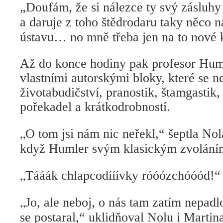
„Doufám, že si nálezce ty svý zásluhy
a daruje z toho štědrodaru taky něco
ústavu… no mně třeba jen na to nové 
Až do konce hodiny pak profesor Huml
vlastními autorskými bloky, které se ne
životabudičství, pranostik, štamgastik, 
pořekadel a krátkodrobností.
„
O tom jsi nám nic neřekl,“ šeptla Nol
když Humler svým klasickým zvoláním
„
Tááák chlapcodííívky róóózchóóód!“
„
Jo, ale neboj, o nás tam zatím nepadlo
se postaral,“ uklidňoval Nolu i Martin