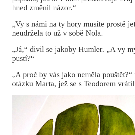
hned změnil názor.“
„
Vy s námi na ty hory musíte prostě je
neudržela to už v sobě Nola.
„
Já,“ divil se jakoby Humler. „A vy m
pustí?“
„
A proč by vás jako neměla pouštět?“
otázku Marta, jež se s Teodorem vrátil