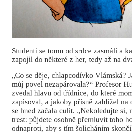
Studenti se tomu od srdce zasmáli a k
zapojil do některé z her, tedy až na dv
„
Co se děje, chlapcodívko Vlámská? Jak
můj povel nezapárovala?“ Profesor H
zvedal hlavu od třídnice, do které mo
zapisoval, a jakoby přísně zahlížel na
se hned začala culit. „Nekoledujte si, 
trest: půjdete osobně přemluvit toho h
odnaproti, aby s tím šolicháním skonči