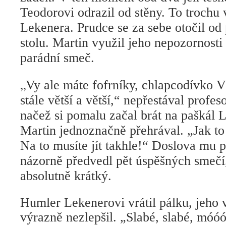
Teodorovi odrazil od stěny. To trochu
Lekenera. Prudce se za sebe otočil o
stolu. Martin využil jeho nepozornosti
parádní smeč.
„
Vy ale máte fofrníky, chlapcodívko 
stále větší a větší,“ nepřestával profes
načež si pomalu začal brát na paškál 
Martin jednoznačně přehrával. „Jak to
Na to musíte jít takhle!“ Doslova mu p
názorně předvedl pět úspěšných smečí
absolutně krátký.
Humler Lekenerovi vrátil pálku, jeho 
výrazně nezlepšil. „Slabé, slabé, móóó