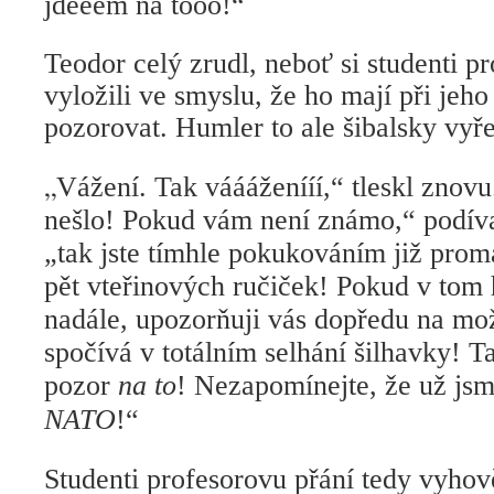
jdééém na tóóó!“
Teodor celý zrudl, neboť si studenti p
vyložili ve smyslu, že ho mají při je
pozorovat. Humler to ale šibalsky vyřeš
„
Vážení. Tak váááženííí,“ tleskl znovu
nešlo! Pokud vám není známo,“ podíval
„tak jste tímhle pokukováním již prom
pět vteřinových ručiček! Pokud v tom 
nadále, upozorňuji vás dopředu na mo
spočívá v totálním selhání šilhavky! 
pozor
na to
! Nezapomínejte, že už jsm
NATO
!“
Studenti profesorovu přání tedy vyhově