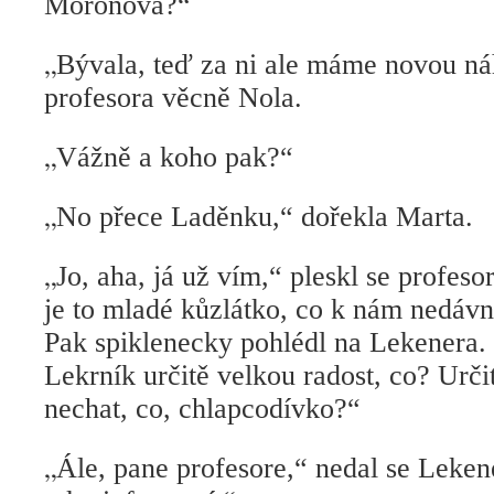
Moronová?“
„
Bývala, teď za ni ale máme novou ná
profesora věcně Nola.
„
Vážně a koho pak?“
„
No přece Laděnku,“ dořekla Marta.
„
Jo, aha, já už vím,“ pleskl se profes
je to mladé kůzlátko, co k nám nedávn
Pak spiklenecky pohlédl na Lekenera.
Lekrník určitě velkou radost, co? Urči
nechat, co, chlapcodívko?“
„
Ále, pane profesore,“ nedal se Leken