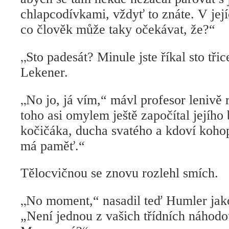
chlapcodívkami, vždyť to znáte. V její
co člověk může taky očekávat, že?“
„
Sto padesát? Minule jste říkal sto tři
Lekener.
„
No jo, já vím,“ mávl profesor lenivě 
toho asi omylem ještě započítal jejího b
kočičáka, ducha svatého a kdoví kohopak
má paměť.“
Tělocvičnou se znovu rozlehl smích.
„
No moment,“ nasadil teď Humler jako
„Není jednou z vašich třídních náhodo