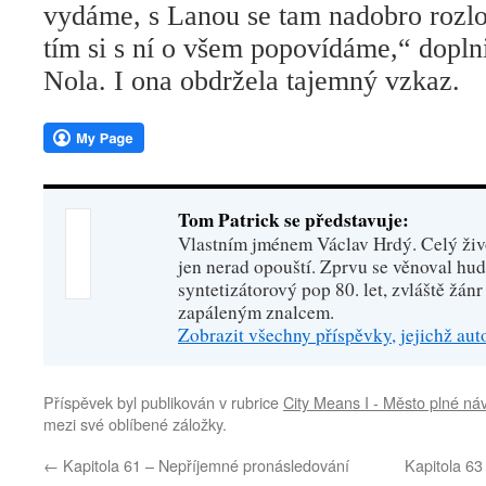
vydáme, s Lanou se tam nadobro rozlo
tím si s ní o všem popovídáme,“ dopln
Nola. I ona obdržela tajemný vzkaz.
Tom Patrick se představuje:
Vlastním jménem Václav Hrdý. Celý živo
jen nerad opouští. Zprvu se věnoval hu
syntetizátorový pop 80. let, zvláště žánr
zapáleným znalcem.
Zobrazit všechny příspěvky, jejichž au
Příspěvek byl publikován v rubrice
City Means I - Město plné ná
mezi své oblíbené záložky.
←
Kapitola 61 – Nepříjemné pronásledování
Kapitola 6