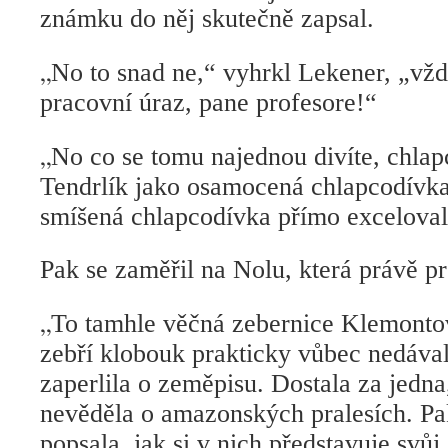
známku do něj skutečně zapsal.
„
No to snad ne,“ vyhrkl Lekener, „vž
pracovní úraz, pane profesore!“
„
No co se tomu najednou divíte, chla
Tendrlík jako osamocená chlapcodívka
smíšená chlapcodívka přímo exceloval, 
Pak se zaměřil na Nolu, která právě p
„
To tamhle věčná zebernice Klemontov
zebří klobouk prakticky vůbec nedával
zaperlila o zeměpisu. Dostala za jedna
nevěděla o amazonských pralesích. Pa
popsala, jak si v nich představuje svůj 