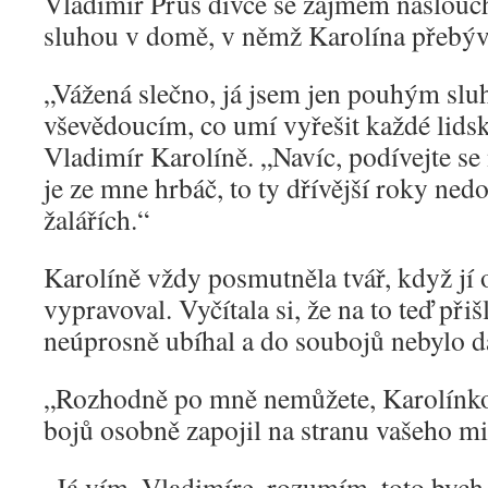
Vladimír Prus dívce se zájmem naslouc
sluhou v domě, v němž Karolína přebýva
„Vážená slečno, já jsem jen pouhým sluh
vševědoucím, co umí vyřešit každé lidské
Vladimír Karolíně. „Navíc, podívejte se
je ze mne hrbáč, to ty dřívější roky ned
žalářích.“
Karolíně vždy posmutněla tvář, když jí
vypravoval. Vyčítala si, že na to teď při
neúprosně ubíhal a do soubojů nebylo d
„Rozhodně po mně nemůžete, Karolínko, 
bojů osobně zapojil na stranu vašeho mi
„Já vím, Vladimíre, rozumím, toto bych