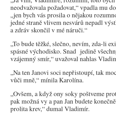
neodvažovala požadovat,“ vpadla mu do 
„jen bych vás prosila o nějakou rozumno
jedné straně vlivem nesvárů nepadl výstř
a zdráv skončil v mé náruči.“
„To bude těžké, slečno, nevím, zda-li ex
spásné východisko. Snad jedině všechn
vzájemný smír,“ uvažoval nahlas Vladim
„Na ten Janovi soci nepřistoupí, tak moc
vůči mně,“ mínila Karolína.
„Ovšem, a když ony soky poštveme prot
pak možná vy a pan Jan budete konečně s
prolita krev,“ dumal Vladimír.