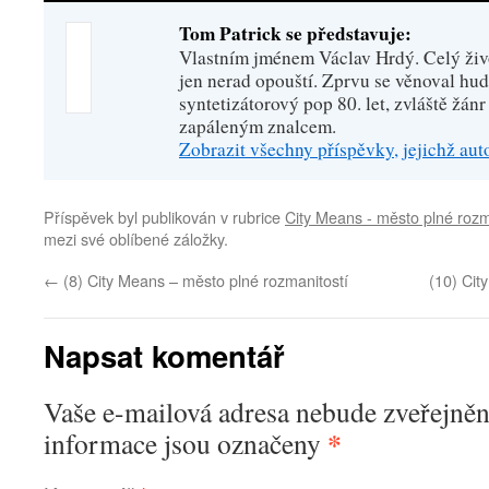
Tom Patrick se představuje:
Vlastním jménem Václav Hrdý. Celý živo
jen nerad opouští. Zprvu se věnoval hu
syntetizátorový pop 80. let, zvláště žánr
zapáleným znalcem.
Zobrazit všechny příspěvky, jejichž au
Příspěvek byl publikován v rubrice
City Means - město plné rozm
mezi své oblíbené záložky.
←
(8) City Means – město plné rozmanitostí
(10) Cit
Napsat komentář
Vaše e-mailová adresa nebude zveřejněn
*
informace jsou označeny