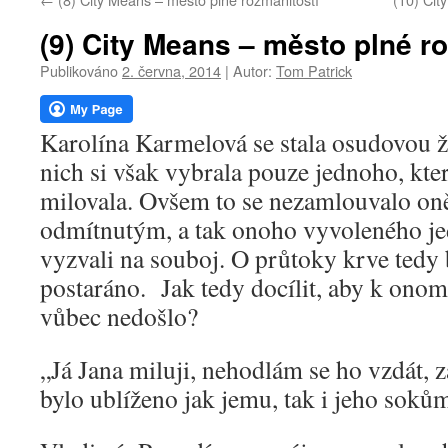
webu
(9) City Means – město plné r
Publikováno
2. června, 2014
|
Autor:
Tom Patrick
Karolína Karmelová se stala osudovou
nich si však vybrala pouze jednoho, kte
milovala. Ovšem to se nezamlouvalo on
odmítnutým, a tak onoho vyvoleného j
vyzvali na souboj. O průtoky krve tedy
postaráno. Jak tedy docílit, aby k ono
vůbec nedošlo?
„Já Jana miluji, nehodlám se ho vzdát, z
bylo ublíženo jak jemu, tak i jeho soků