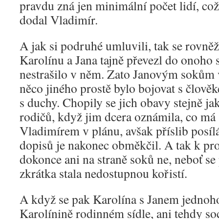
pravdu zná jen minimální počet lidí, což
dodal Vladimír.
A jak si podruhé umluvili, tak se rovněž
Karolínu a Jana tajně převezl do onoho s
nestrašilo v něm. Zato Janovým sokům v
něco jiného prostě bylo bojovat s člověk
s duchy. Chopily se jich obavy stejně j
rodičů, když jim dcera oznámila, co má
Vladimírem v plánu, avšak příslib posíl
dopisů je nakonec obměkčil. A tak k pro
dokonce ani na straně soků ne, neboť se
zkrátka stala nedostupnou kořistí.
A když se pak Karolína s Janem jednoho 
Karolínině rodinném sídle, ani tehdy soc