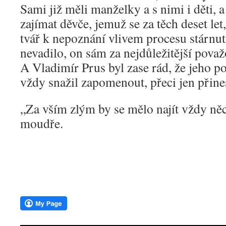
Sami již měli manželky a s nimi i děti, a
zajímat děvče, jemuž se za těch deset let,
tvář k nepoznání vlivem procesu stárnutí
nevadilo, on sám za nejdůležitější považ
A Vladimír Prus byl zase rád, že jeho pob
vždy snažil zapomenout, přeci jen přine
„Za vším zlým by se mělo najít vždy ně
moudře.