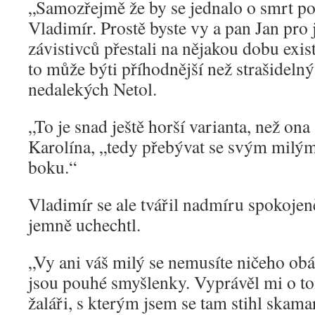
„Samozřejmě že by se jednalo o smrt p
Vladimír. Prostě byste vy a pan Jan pro
závistivců přestali na nějakou dobu exis
to může býti příhodnější než strašidelný
nedalekých Netol.
„To je snad ještě horší varianta, než ona
Karolína, „tedy přebývat se svým milým 
boku.“
Vladimír se ale tvářil nadmíru spokoje
jemně uchechtl.
„Vy ani váš milý se nemusíte ničeho obá
jsou pouhé smyšlenky. Vyprávěl mi o to
žaláři, s kterým jsem se tam stihl skamar