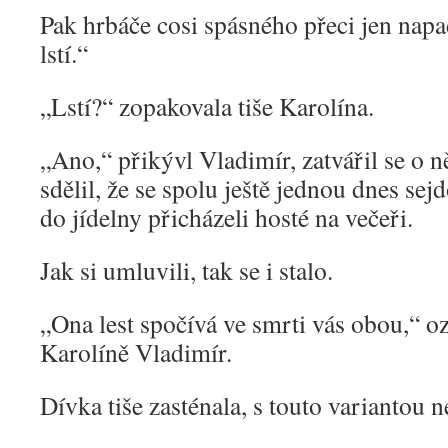
Pak hrbáče cosi spásného přeci jen napad
lstí.“
„Lstí?“ zopakovala tiše Karolína.
„Ano,“ přikývl Vladimír, zatvářil se o n
sdělil, že se spolu ještě jednou dnes sej
do jídelny přicházeli hosté na večeři.
Jak si umluvili, tak se i stalo.
„Ona lest spočívá ve smrti vás obou,“ o
Karolíně Vladimír.
Dívka tiše zasténala, s touto variantou 