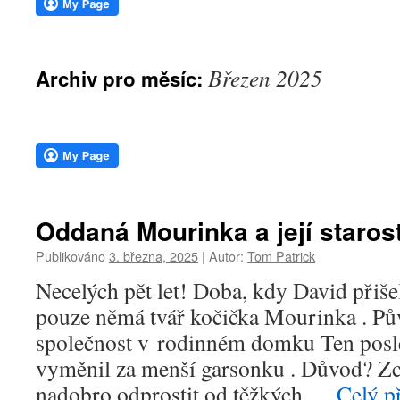
webu
Březen 2025
Archiv pro měsíc:
Oddaná Mourinka a její starost
Publikováno
3. března, 2025
|
Autor:
Tom Patrick
Necelých pět let! Doba, kdy David přiše
pouze němá tvář kočička Mourinka . Pů
společnost v rodinném domku Ten pos
vyměnil za menší garsonku . Důvod? Zce
nadobro odprostit od těžkých …
Celý p