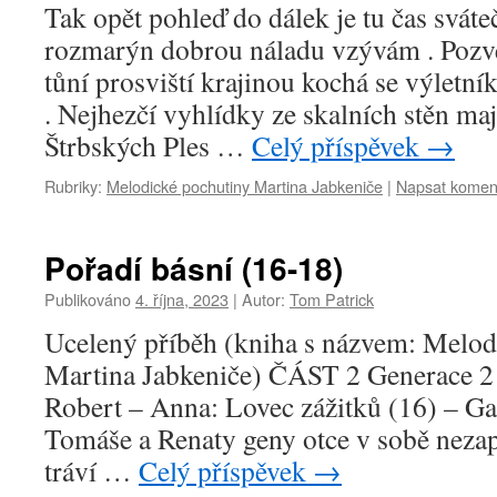
Tak opět pohleď do dálek je tu čas sváte
rozmarýn dobrou náladu vzývám . Poz
tůní prosviští krajinou kochá se výletn
. Nejhezčí vyhlídky ze skalních stěn maj
Štrbských Ples …
Celý příspěvek
→
Rubriky:
Melodické pochutiny Martina Jabkeniče
|
Napsat komen
Pořadí básní (16-18)
Publikováno
4. října, 2023
|
Autor:
Tom Patrick
Ucelený příběh (kniha s názvem: Melod
Martina Jabkeniče) ČÁST 2 Generace 2
Robert – Anna: Lovec zážitků (16) – G
Tomáše a Renaty geny otce v sobě neza
tráví …
Celý příspěvek
→