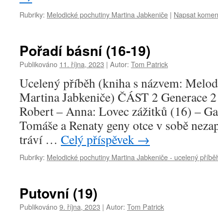
Rubriky:
Melodické pochutiny Martina Jabkeniče
|
Napsat komen
Pořadí básní (16-19)
Publikováno
11. října, 2023
|
Autor:
Tom Patrick
Ucelený příběh (kniha s názvem: Melod
Martina Jabkeniče) ČÁST 2 Generace 2
Robert – Anna: Lovec zážitků (16) – G
Tomáše a Renaty geny otce v sobě neza
tráví …
Celý příspěvek
→
Rubriky:
Melodické pochutiny Martina Jabkeniče - ucelený příbě
Putovní (19)
Publikováno
9. října, 2023
|
Autor:
Tom Patrick