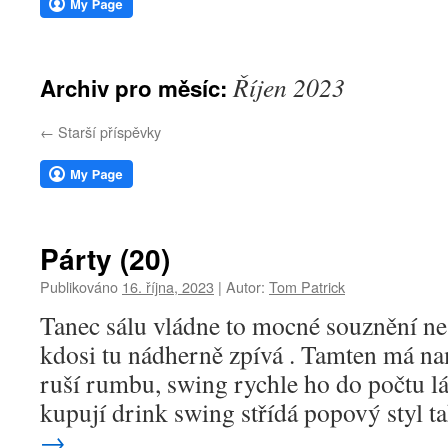
webu
Říjen 2023
Archiv pro měsíc:
←
Starší příspěvky
Párty (20)
Publikováno
16. října, 2023
|
Autor:
Tom Patrick
Tanec sálu vládne to mocné souznění ne,
kdosi tu nádherně zpívá . Tamten má na
ruší rumbu, swing rychle ho do počtu l
kupují drink swing střídá popový styl 
→