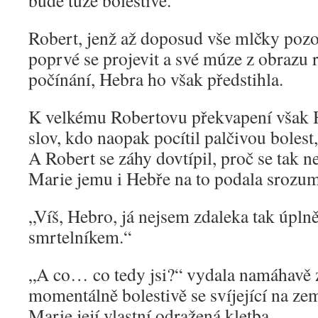
bude tuze bolestivé.“
Robert, jenž až doposud vše mlčky pozo
poprvé se projevit a své múze z obrazu 
počínání, Hebra ho však předstihla.
K velkému Robertovu překvapení však 
slov, kdo naopak pocítil palčivou bolest
A Robert se záhy dovtípil, proč se tak n
Marie jemu i Hebře na to podala srozu
„Víš, Hebro, já nejsem zdaleka tak úpln
smrtelníkem.“
„A co… co tedy jsi?“ vydala namáhavě z
momentálně bolestivě se svíjející na ze
Marie její vlastní odražená kletba.