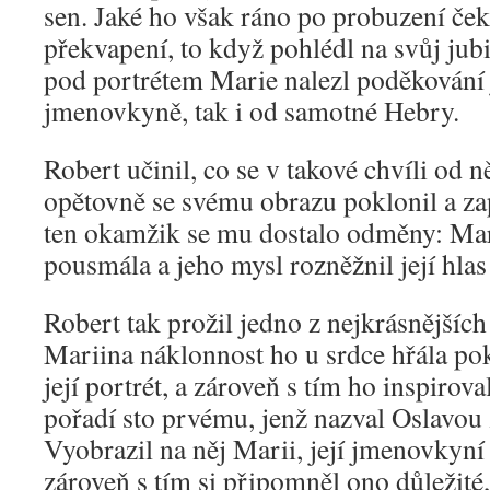
sen. Jaké ho však ráno po probuzení če
překvapení, to když pohlédl na svůj jubi
pod portrétem Marie nalezl poděkování j
jmenovkyně, tak i od samotné Hebry.
Robert učinil, co se v takové chvíli od 
opětovně se svému obrazu poklonil a zap
ten okamžik se mu dostalo odměny: Mari
pousmála a jeho mysl rozněžnil její hlas
Robert tak prožil jedno z nejkrásnějších
Mariina náklonnost ho u srdce hřála po
její portrét, a zároveň s tím ho inspiro
pořadí sto prvému, jenž nazval Oslavou
Vyobrazil na něj Marii, její jmenovkyn
zároveň s tím si připomněl ono důležité,