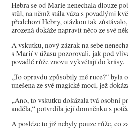
Hebra se od Marie nenechala dlouze pobí
stůl, na němž stála váza s povadlými kvě
předchozí Hebry, otázkou tak zůstávalo,
zrozená dokáže napravit něco ze své něk
A vskutku, nový zázrak na sebe nenecha
s Marií v úžasu pozorovali, jak pod vl
povadlé růže znovu vykvétají do krásy.
„To opravdu způsobily mé ruce?“ byla 
unešena ze své magické moci, jež dokáz
„Ano, to vskutku dokázala tvá osobní 
anděla,“ potvrdila její domněnku s pot
A posléze to již nebyly pouze růže, co 