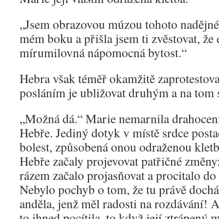
„Jsem obrazovou múzou tohoto nadějnéh
mém boku a přišla jsem ti zvěstovat, že e
mírumilovná nápomocná bytost.“
Hebra však téměř okamžitě zaprotestov
posláním je ubližovat druhým a na tom 
„Možná dá.“ Marie nemarnila drahocenn
Hebře. Jediný dotyk v místě srdce postač
bolest, způsobená onou odraženou kletbo
Hebře začaly projevovat patřičné změny:
rázem začalo projasňovat a procitalo do
Nebylo pochyb o tom, že tu právě doch
anděla, jenž měl radosti na rozdávání!
to ihned pocítila, to když její ztrápený 