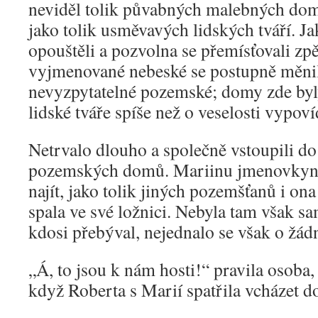
neviděl tolik půvabných malebných do
jako tolik usměvavých lidských tváří. J
opouštěli a pozvolna se přemísťovali zp
vyjmenované nebeské se postupně měni
nevyzpytatelné pozemské; domy zde byly
lidské tváře spíše než o veselosti vypoví
Netrvalo dlouho a společně vstoupili do
pozemských domů. Mariinu jmenovkyni
najít, jako tolik jiných pozemšťanů i on
spala ve své ložnici. Nebyla tam však sa
kdosi přebýval, nejednalo se však o žád
„Á, to jsou k nám hosti!“ pravila osoba
když Roberta s Marií spatřila vcházet do