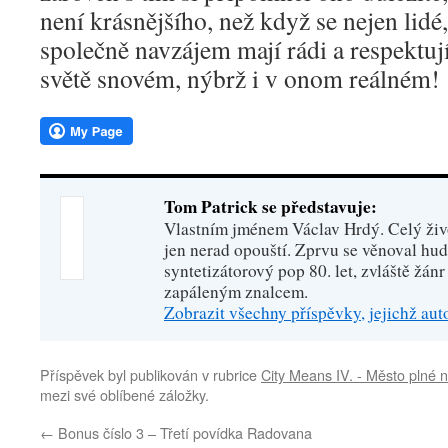
není krásnějšího, než když se nejen lidé,
společně navzájem mají rádi a respektuj
světě snovém, nýbrž i v onom reálném!
Tom Patrick se představuje:
Vlastním jménem Václav Hrdý. Celý živo
jen nerad opouští. Zprvu se věnoval hu
syntetizátorový pop 80. let, zvláště žánr
zapáleným znalcem.
Zobrazit všechny příspěvky, jejichž au
Příspěvek byl publikován v rubrice
City Means IV. - Město plné 
mezi své oblíbené záložky.
←
Bonus číslo 3 – Třetí povídka Radovana