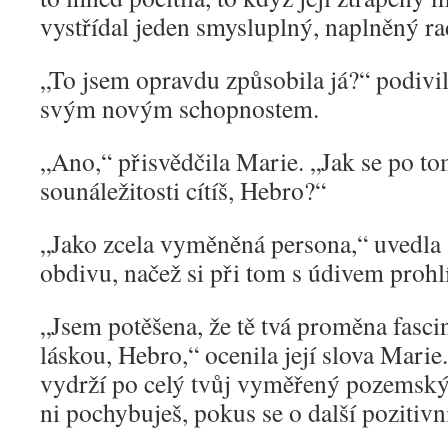
vystřídal jeden smysluplný, naplněný r
„To jsem opravdu způsobila já?“ podivi
svým novým schopnostem.
„Ano,“ přisvědčila Marie. „Jak se po t
sounáležitosti cítíš, Hebro?“
„Jako zcela vyměněná persona,“ uvedla
obdivu, načež si při tom s údivem prohlí
„Jsem potěšena, že tě tvá proměna fasci
láskou, Hebro,“ ocenila její slova Marie. „
vydrží po celý tvůj vyměřený pozemský
ni pochybuješ, pokus se o další pozitivn