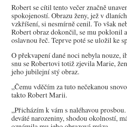
Robert se cítil tento večer značně unav
spokojeností. Obrazu ženy, jež v dlaníc
vzkříšení, si nesmírně cenil. To však ne
Robert obraz dokončil, se mu poklonil 
oslavnou řeč. Teprve poté se uložil ke s
O překvapení dané noci nebyla nouze, 
snu se Robertovi totiž zjevila Marie, že
jeho jubilejní stý obraz.
„Čemu vděčím za tuto nečekanou snovou
takto Robert Marii.
„Přicházím k vám s naléhavou prosbou. 
deváté narozeniny, shodou okolností, 
oznámila mu jeho obrazová múza.