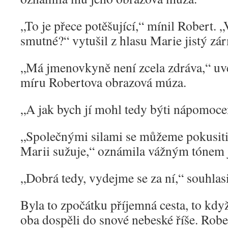
„To je přece potěšující,“ mínil Robert. 
smutné?“ vytušil z hlasu Marie jistý zá
„Má jmenovkyně není zcela zdráva,“ uv
míru Robertova obrazová múza.
„A jak bych jí mohl tedy býti nápomoce
„Společnými silami se můžeme pokusiti 
Marii sužuje,“ oznámila vážným tónem 
„Dobrá tedy, vydejme se za ní,“ souhlas
Byla to zpočátku příjemná cesta, to kdy
oba dospěli do snové nebeské říše. Rober