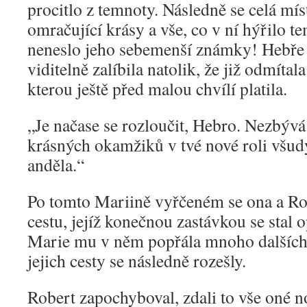
procitlo z temnoty. Následně se celá mís
omračující krásy a vše, co v ní hýřilo 
neneslo jeho sebemenší známky! Hebře s
viditelně zalíbila natolik, že již odmítal
kterou ještě před malou chvílí platila.
„Je načase se rozloučit, Hebro. Nezbývá
krásných okamžiků v tvé nové roli všud
anděla.“
Po tomto Mariině vyřčeném se ona a Rob
cestu, jejíž konečnou zastávkou se stal o
Marie mu v něm popřála mnoho dalších 
jejich cesty se následně rozešly.
Robert zapochyboval, zdali to vše oné n