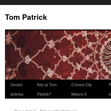
Tom Patrick
Přejít
Úvodní
Kdo je Tom
O knize City
P
k
stránka
Patrick?
Means II.
k
obsahu
←
Bonus číslo 3 – Třetí povídka Radovana