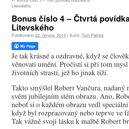
webu
Litevského
Bonus číslo 4 – Čtvrtá povíd
Litevského
Publikováno
22. června, 2015
|
Autor:
Tom Patrick
Je tak krásné a ozdravné, když se člov
věnovati umění. Pročistí si při tom mys
životních strastí, jež ho jinak tíží.
Takto smýšlel Robert Vančura, nadaný m
svém jubilejním stém obrazu. Ano, Robe
neboť si o každém obrazu vedl speciální
když byl rozpracovaný nebo teprve ve f
Tak vážně svoji lásku k malbě Robert br