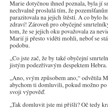
Marie dotyčnou ihned poznala, byla jí 
nechvalně proslulá tím, že pozemšťanům
parazitovala na jejich štěstí. A co bylo ho
zdraví! Zároveň pro obyčejné smrtelníky
tom, že se jejich oku považovala za nevi
Marií ji přesto viděti mohli, neboť se st
podobu.
„Co jste zač, že by také obyčejní smrteln
jistým podezřívavým despektem Hebra.
„Ano, svým způsobem ano,“ odvětila Ma
abychom ti domluvili, pokud možno po 
svoji výpověď.
„Tak domluvit jste mi přišli? Oč tedy kr