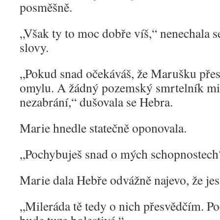
posměšně.
„Však ty to moc dobře víš,“ nenechala s
slovy.
„Pokud snad očekáváš, že Marušku přesta
omylu. A žádný pozemský smrtelník mi
nezabrání,“ dušovala se Hebra.
Marie hnedle statečně oponovala.
„Pochybuješ snad o mých schopnostech
Marie dala Hebře odvážně najevo, že jes
„Mileráda tě tedy o nich přesvědčím. Poč