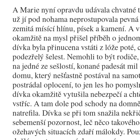
A Marie nyní opravdu udávala chvatné t
už jí pod nohama neprostupovala pevná 
zemitá mísící hlínu, písek a kamení. A v
okamžitě na mysl přišel příběh o jedno
dívka byla přinucena vstáti z lóže poté,
podezřelý šelest. Nemohli to být rodiče, 
na jedné ze sešlostí, konané padesát mil
domu, který nešťastně postával na samot
postrádal oplocení, to jen les ho pomys
dívka okamžitě vytušila nebezpečí a cht
vstříc. A tam dole pod schody na domn
natrefila. Dívka se při tom snažila nekři
sebemenší pozornost, leč něco takovéh
ožehavých situacích zdaří málokdy. Pou