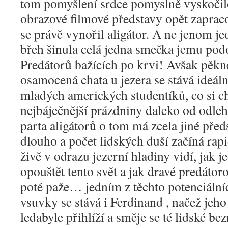
tom pomyšlení srdce pomyslně vyskočilo
obrazové filmové představy opět zapraco
se právě vynořil aligátor. A ne jenom je
břeh šinula celá jedna smečka jemu pod
Predátorů bažících po krvi! Avšak pěkn
osamocená chata u jezera se stává ideál
mladých amerických studentíků, co si cht
nejbáječnější prázdniny daleko od odleh
parta aligátorů o tom má zcela jiné před
dlouho a počet lidských duší začíná rap
živě v odrazu jezerní hladiny vidí, jak 
opouštět tento svět a jak dravé predátoro
poté paže… jedním z těchto potenciáln
vsuvky se stává i Ferdinand , načež jeho
ledabyle přihlíží a směje se té lidské b