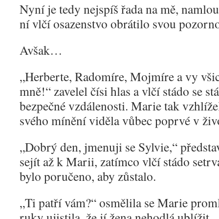
Nyní je tedy nejspíš řada na mě, namlou
ní vlčí osazenstvo obrátilo svou pozorno
Avšak…
„
Herberte, Radomíre, Mojmíre a vy všich
mně!“ zavelel čísi hlas a vlčí stádo se s
bezpečné vzdálenosti. Marie tak vzhlíže
svého mínění viděla vůbec poprvé v živ
„
Dobrý den, jmenuji se Sylvie,“ představ
sejít až k Marii, zatímco vlčí stádo set
bylo poručeno, aby zůstalo.
„
Ti patří vám?“ osmělila se Marie proml
ruky ujistila, že jí žena nehodlá ublížit.