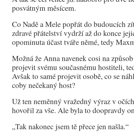
posvátným měsícem.
Co Nadě a Mele popřát do budoucích zít
zdravé přátelství vydrží až do konce jej
opominuta účast tváře němé, tedy Maxm
Možná že Anna navenek cosi na způsob 
projevit svému současnému hostiteli, 
Avšak to samé projevit osobě, co se náh
coby nečekaný host?
Už ten neměnný vražedný výraz v očích
hovořil za vše. Ale byla to doopravdy o
„
Tak nakonec jsem tě přece jen našla.“