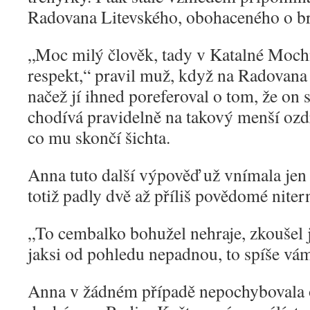
Radovana Litevského, obohaceného o br
„
Moc milý člověk, tady v Katalné Moch
respekt,“ pravil muž, když na Radovana 
načež jí ihned poreferoval o tom, že o
chodívá pravidelně na takový menší ozdr
co mu skončí šichta.
Anna tuto další výpověď už vnímala jen 
totiž padly dvě až příliš povědomé nitern
„
To cembalko bohužel nehraje, zkoušel j
jaksi od pohledu nepadnou, to spíše vá
Anna v žádném případě nepochybovala 