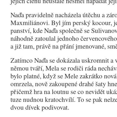
jejích členů neustále nesměl napadat jej
Naďa pravidelně nacházela útěchu a zár
Maxmiliánovi. Byl jím perský kocour, je
panství, kde Naďa společně se Sulivano
náhodně zatoulal jednoho červencového
a již tam, právě na přání jmenované, smě
Zatímco Naďa se dokázala uskromnit a v
němou tváří, Mela se rodiči ráda necháv
bylo platné, když se Mele zakrátko nov
omrzela, nově zakoupené drahé šaty hned
přičemž hra na loutnu se co nevidět uká
tuze nudnou kratochvílí. To se pak nel
dvou dívek podivovat.