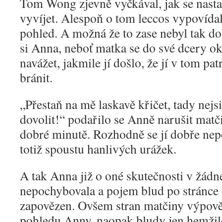
Tom Wong zjevně vyčkával, jak se nastal
vyvíjet. Alespoň o tom leccos vypovíd
pohled. A možná že to zase nebyl tak d
si Anna, neboť matka se do své dcery ok
navážet, jakmile jí došlo, že jí v tom p
bránit.
„
Přestaň na mě laskavě křičet, tady nejs
dovolit!“ podařilo se Anně narušit matč
dobré minutě. Rozhodně se jí dobře nep
totiž spoustu hanlivých urážek.
A tak Anna již o oné skutečnosti v žád
nepochybovala a pojem blud po stránce 
zapovězen. Ovšem stran matčiny výpověd
pohledu Anny, naopak bludy jen hemži