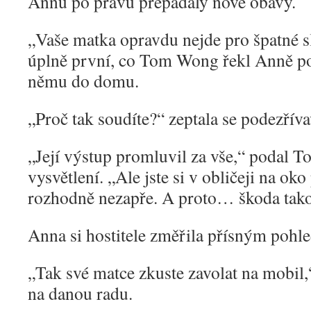
Annu po právu přepadaly nové obavy.
„
Vaše matka opravdu nejde pro špatné s
úplně první, co Tom Wong řekl Anně poté
němu do domu.
„
Proč tak soudíte?“ zeptala se podezříva
„
Její výstup promluvil za vše,“ podal 
vysvětlení. „Ale jste si v obličeji na ok
rozhodně nezapře. A proto… škoda tako
Anna si hostitele změřila přísným pohl
„
Tak své matce zkuste zavolat na mobil
na danou radu.