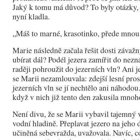
Jaký k tomu má důvod? To byly otázky, 
nyní kladla.
„
Máš to marné, krasotinko, přede mnou
Marie následně začala řešit dosti závaž
ubírat dál? Podél jezera zamířit do nez
raději pohroužit do jezerních vln? Ani 
se Marii nezamlouvala: zdejší lesní pros
jezerních vln se jí nechtělo ani náhodou.
když v nich již tento den zakusila mnoh
Není divu, že se Marii vybavil tajemný v
vodní hladině. Přeplavat jezero na jeho
učiněná sebevražda, uvažovala. Navíc, 