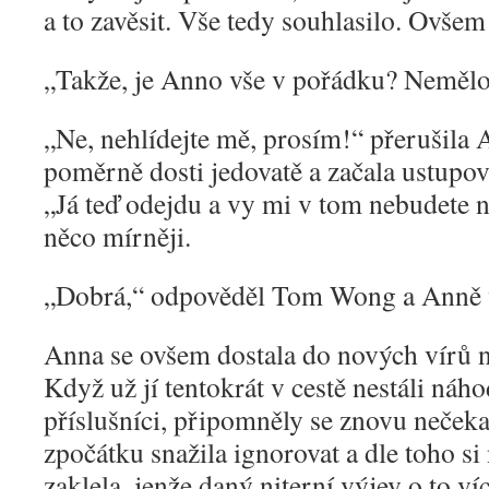
a to zavěsit. Vše tedy souhlasilo. Ovše
„
Takže, je Anno vše v pořádku? Neměl
„
Ne, nehlídejte mě, prosím!“ přerušil
poměrně dosti jedovatě a začala ustupov
„Já teď odejdu a vy mi v tom nebudete ni
něco mírněji.
„
Dobrá,“ odpověděl Tom Wong a Anně 
Anna se ovšem dostala do nových vírů n
Když už jí tentokrát v cestě nestáli náho
příslušníci, připomněly se znovu nečeka
zpočátku snažila ignorovat a dle toho si
zaklela, jenže daný niterní výjev o to víc