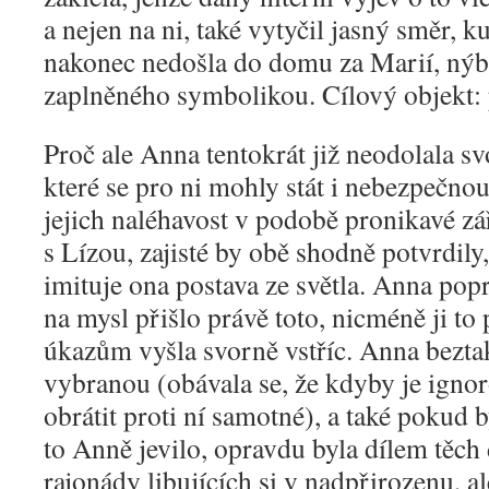
a nejen na ni, také vytyčil jasný směr, k
nakonec nedošla do domu za Marií, nýbrž
zaplněného symbolikou. Cílový objekt:
Proč ale Anna tentokrát již neodolala 
které se pro ni mohly stát i nebezpečno
jejich naléhavost v podobě pronikavé zá
s Lízou, zajisté by obě shodně potvrdil
imituje ona postava ze světla. Anna popr
na mysl přišlo právě toto, nicméně ji to 
úkazům vyšla svorně vstříc. Anna beztak
vybranou (obávala se, že kdyby je ignor
obrátit proti ní samotné), a také pokud by
to Anně jevilo, opravdu byla dílem těc
rajonády libujících si v nadpřirozenu, a