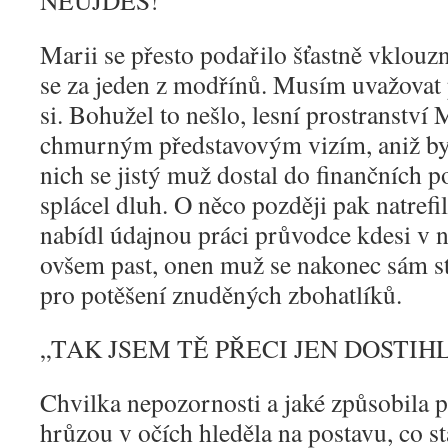
NEUJDEŠ!“
Marii se přesto podařilo šťastně vklouzn
se za jeden z modřínů. Musím uvažovat 
si. Bohužel to nešlo, lesní prostranstv
chmurným představovým vizím, aniž by 
nich se jistý muž dostal do finančních po
splácel dluh. O něco později pak natrefi
nabídl údajnou práci průvodce kdesi v n
ovšem past, onen muž se nakonec sám sta
pro potěšení znuděných zbohatlíků.
„
TAK JSEM TĚ PŘECI JEN DOSTIH
Chvilka nepozornosti a jaké způsobila p
hrůzou v očích hleděla na postavu, co stá