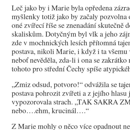
Leč jako by i Marie byla opředena zázra
myšlenky totiž jako by začaly pozvolna o
oné zvířecí říše se znenadání skutečně d
skaliskům. Dotyčným byl vlk a jeho záj
zde v mochnických lesích přítomná ta
postava, nikoli Marie, i když i ta všemu 
neboť nevěděla, zda-li i ona se zakrátk
tohoto pro střední Čechy spíše atypické
„
Zmiz odsud, potvoro!“ odvážila se ta
postava pohrozit zvířeti a z jejího hlas
vypozorovala strach. „TAK SAKRA
nebo….ehm, krucinál….“
Z Marie mohly o něco více opadnout ne