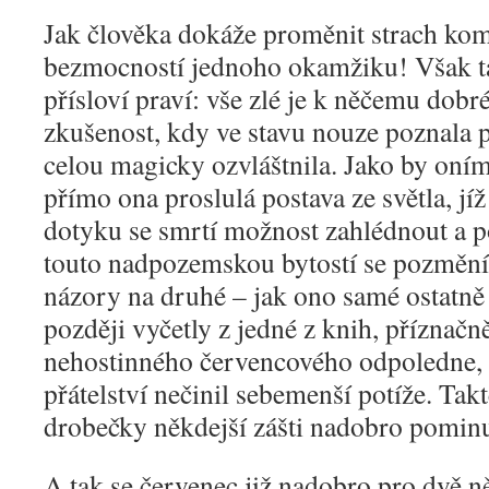
Jak člověka dokáže proměnit strach ko
bezmocností jednoho okamžiku! Však ta
přísloví praví: vše zlé je k něčemu dobré
zkušenost, kdy ve stavu nouze poznala 
celou magicky ozvláštnila. Jako by on
přímo ona proslulá postava ze světla, jíž
dotyku se smrtí možnost zahlédnout a p
touto nadpozemskou bytostí se pozmění 
názory na druhé – jak ono samé ostatně
později vyčetly z jedné z knih, příznačn
nehostinného červencového odpoledne, 
přátelství nečinil sebemenší potíže. Ta
drobečky někdejší zášti nadobro pominu
A tak se červenec již nadobro pro dvě ně