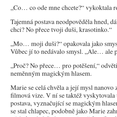
„
Co… co ode mne chcete?“ vykoktala r
Tajemná postava neodpověděla hned, dáv
chci? No přece tvoji duši, krasotinko.“
„
Mo… moji duši?“ opakovala jako smys
Vůbec jí to nedávalo smysl. „Ale… ale 
„
Proč? No přece… pro potěšení,“ odvěti
neměnným magickým hlasem.
Marie se celá chvěla a její mysl nanovo
filmová vize. V ní se taktéž vyskytoval
postava, vyznačující se magickým hlase
se stal chlapec, podobně jako Marie zah