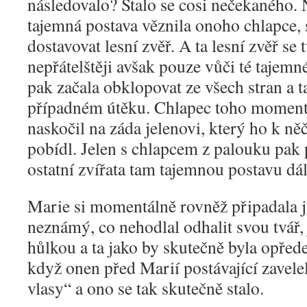
následovalo? Stalo se cosi nečekaného.
tajemná postava věznila onoho chlapce, 
dostavovat lesní zvěř. A ta lesní zvěř se 
nepřátelštěji avšak pouze vůči té tajemné
pak začala obklopovat ze všech stran a ta
případném útěku. Chlapec toho momentu
naskočil na záda jelenovi, který ho k 
pobídl. Jelen s chlapcem z palouku pak p
ostatní zvířata tam tajemnou postavu dál
Marie si momentálně rovněž připadala ja
neznámý, co nehodlal odhalit svou tvář, 
hůlkou a ta jako by skutečně byla opře
když onen před Marií postávající zavelel
vlasy“ a ono se tak skutečně stalo.