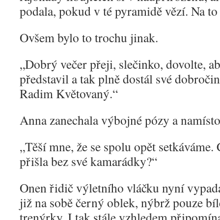
podala, pokud v té pyramidě vězí. Na to b
Ovšem bylo to trochu jinak.
„
Dobrý večer přeji, slečinko, dovolte, 
představil a tak plně dostál své dobroč
Radim Květovaný.“
Anna zanechala výbojné pózy a namísto 
„
Těší mne, že se spolu opět setkáváme. 
přišla bez své kamarádky?“
Onen řidič výletního vláčku nyní vypada
již na sobě černý oblek, nýbrž pouze bíl
trenýrky. I tak stále vzhledem připomí