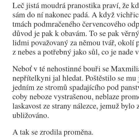
Leč jistá moudrá pranostika praví, že k
sám do ní nakonec padá. A když vichři
tmách podmračeného červencového odpol
důvod je pak k obavám. To se pak věrný p
lidmi považovaný za němou tvář, okolí p
z nebes a potřebný jako sůl, co je nade v
Neboť v té nehostinné bouři se Maxmil
nepřítelkyni jal hledat. Poštěstilo se mu 
jedním ze stromů spadajícího pod panst
coby neboze vystrašenou, neblaze prom
laskavost ze strany nálezce, jemuž bylo 
ubližováno.
A tak se zrodila proměna.