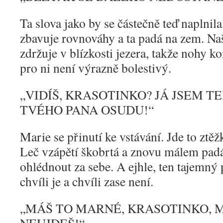
Ta slova jako by se částečně teď naplnil
zbavuje rovnováhy a ta padá na zem. Naště
zdržuje v blízkosti jezera, takže nohy k
pro ni není výrazně bolestivý.
„
VIDÍŠ, KRASOTINKO? JÁ JSEM 
TVÉHO PANA OSUDU!“
Marie se přinutí ke vstávání. Jde to ztěžk
Leč vzápětí škobrtá a znovu málem padá
ohlédnout za sebe. A ejhle, ten tajemný
chvíli je a chvíli zase není.
„
MÁŠ TO MARNÉ, KRASOTINKO, 