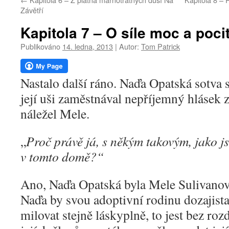
webu
Závětří
Kapitola 7 – O síle moc a poc
Publikováno
14. ledna, 2013
|
Autor:
Tom Patrick
Nastalo další ráno. Naďa Opatská sotva s
její uši zaměstnával nepříjemný hlásek z
náležel Mele.
„
Proč právě já, s někým takovým, jako jsi
v tomto domě?“
Ano, Naďa Opatská byla Mele Sulivanové
Naďa by svou adoptivní rodinu dozajista
milovat stejně láskyplně, to jest bez rozd