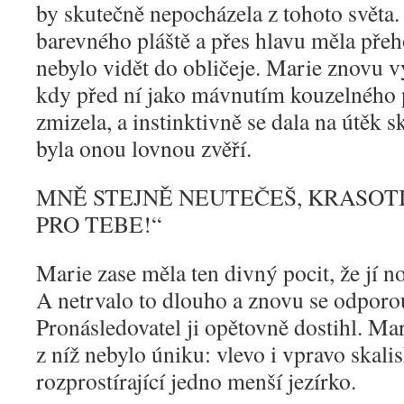
by skutečně nepocházela z tohoto světa
barevného pláště a přes hlavu měla přeh
nebylo vidět do obličeje. Marie znovu 
kdy před ní jako mávnutím kouzelného 
zmizela, a instinktivně se dala na útěk s
byla onou lovnou zvěří.
MNĚ STEJNĚ NEUTEČEŠ, KRASOTI
PRO TEBE!“
Marie zase měla ten divný pocit, že jí n
A netrvalo to dlouho a znovu se odporo
Pronásledovatel ji opětovně dostihl. Mari
z níž nebylo úniku: vlevo i vpravo skalis
rozprostírající jedno menší jezírko.