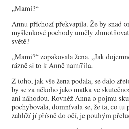
„
Mami?“
Annu příchozí překvapila. Že by sna
myšlenkové pochody uměly zhmotňovat 
světě?
„
Mami?“ zopakovala žena. „Jak dojemné
rázně si to k Anně namířila.
Z toho, jak vše žena podala, se dalo zře
by se za někoho jako matka ve skutečnos
ani náhodou. Rovněž Anna o pojmu sku
pochybovala, domnívala se, že ta, co tu p
zahlíží jí přísně do očí, je pouhým přel