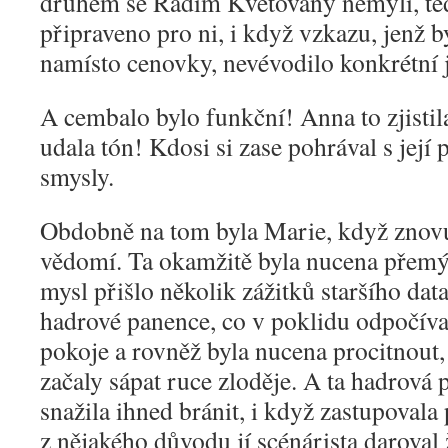
druhém se Radim Květovaný nemýlí, tedy
připraveno pro ni, i když vzkazu, jenž 
namísto cenovky, nevévodilo konkrétní
A cembalo bylo funkční! Anna to zjistila
udala tón! Kdosi si zase pohrával s její 
smysly.
Obdobně na tom byla Marie, když znov
vědomí. Ta okamžitě byla nucena přemýš
mysl přišlo několik zážitků staršího dat
hadrové panence, co v poklidu odpočíva
pokoje a rovněž byla nucena procitnout,
začaly sápat ruce zloděje. A ta hadrová
snažila ihned bránit, i když zastupoval
z nějakého důvodu jí scénárista daroval