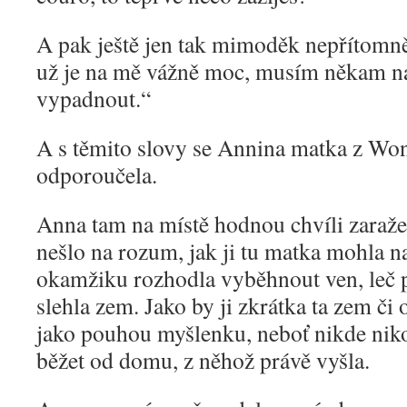
A pak ještě jen tak mimoděk nepřítomně
už je na mě vážně moc, musím někam na
vypadnout.“
A s těmito slovy se Annina matka z W
odporoučela.
Anna tam na místě hodnou chvíli zaražen
nešlo na rozum, jak ji tu matka mohla n
okamžiku rozhodla vyběhnout ven, leč 
slehla zem. Jako by ji zkrátka ta zem či 
jako pouhou myšlenku, neboť nikde nikoh
běžet od domu, z něhož právě vyšla.