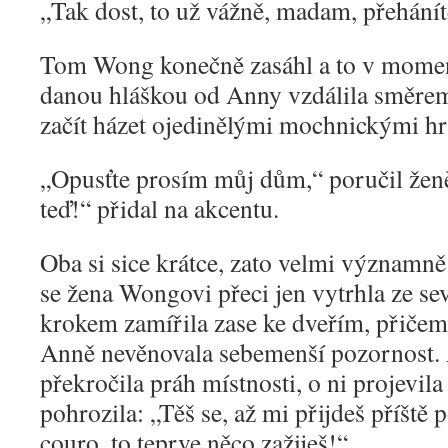
„
Tak dost, to už vážně, madam, přehánít
Tom Wong konečně zasáhl a to v moment
danou hláškou od Anny vzdálila směrem 
začít házet ojedinělými mochnickými hr
„
Opusťte prosím můj dům,“ poručil ž
teď!“ přidal na akcentu.
Oba si sice krátce, zato velmi významně 
se žena Wongovi přeci jen vytrhla ze se
krokem zamířila zase ke dveřím, přičemž
Anně nevěnovala sebemenší pozornost.
překročila práh místnosti, o ni projevila
pohrozila: „Těš se, až mi přijdeš příště
couro, to teprve něco zažiješ!“