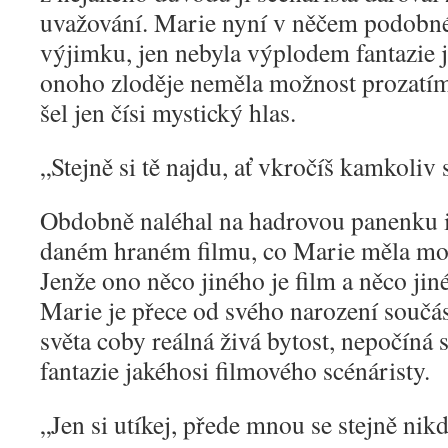
uvažování. Marie nyní v něčem podobn
výjimku, jen nebyla výplodem fantazie j
onoho zloděje neměla možnost prozatím 
šel jen čísi mystický hlas.
„
Stejně si tě najdu, ať vkročíš kamkoliv 
Obdobně naléhal na hadrovou panenku i
daném hraném filmu, co Marie měla mož
Jenže ono něco jiného je film a něco ji
Marie je přece od svého narození součá
světa coby reálná živá bytost, nepočíná 
fantazie jakéhosi filmového scénáristy.
„
Jen si utíkej, přede mnou se stejně nik