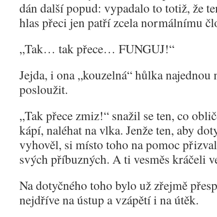
dán další popud: vypadalo to totiž, že
hlas přeci jen patří zcela normálnímu čl
„
Tak… tak přece… FUNGUJ!“
Jejda, i ona „kouzelná“ hůlka najednou 
posloužit.
„
Tak přece zmiz!“ snažil se ten, co oblič
kápí, naléhat na vlka. Jenže ten, aby do
vyhověl, si místo toho na pomoc přizval
svých příbuzných. A ti vesměs kráčeli v
Na dotyčného toho bylo už zřejmě přespří
nejdříve na ústup a vzápětí i na útěk.