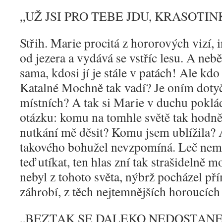
„
UŽ JSI PRO TEBE JDU, KRASOTIN
Střih. Marie procitá z hororových vizí, 
od jezera a vydává se vstříc lesu. A neb
sama, kdosi jí je stále v patách! Ale kd
Katalné Mochně tak vadí? Je oním dot
místních? A tak si Marie v duchu poklá
otázku: komu na tomhle světě tak hodn
nutkání mě děsit? Komu jsem ublížila? 
takového bohužel nevzpomíná. Leč nem
teď utíkat, ten hlas zní tak strašidelně 
nebyl z tohoto světa, nýbrž pocházel p
záhrobí, z těch nejtemnějších horoucích
„
BEZTAK SE DALEKO NEDOSTANE