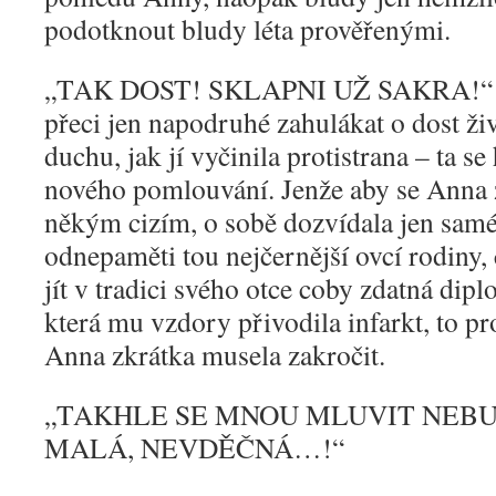
podotknout bludy léta prověřenými.
„
TAK DOST! SKLAPNI UŽ SAKRA!“ ne
přeci jen napodruhé zahulákat o dost ži
duchu, jak jí vyčinila protistrana – ta se
nového pomlouvání. Jenže aby se Anna 
někým cizím, o sobě dozvídala jen samé l
odnepaměti tou nejčernější ovcí rodiny,
jít v tradici svého otce coby zdatná dip
která mu vzdory přivodila infarkt, to pr
Anna zkrátka musela zakročit.
„
TAKHLE SE MNOU MLUVIT NEBU
MALÁ, NEVDĚČNÁ…!“