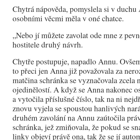
Chytrá nápověda, pomyslela si v duchu 
osobními věcmi měla v oné chatce.
„
Nebo jí můžete zavolat ode mne z pevné
hostitele druhý návrh.
Chytře postupuje, napadlo Annu. Ovšem
to přeci jen Anna již považovala za nero
matčina schránka se vyznačovala zcela
ojedinělostí. A když se Anna nakonec osm
a vytočila příslušné číslo, tak na ni ne
znovu vyjela se spoustou hanlivých nar
druhém zavolání na Annu zaútočila práv
schránka, jež zmiňovala, že pokud se s
linky objeví právě ona, tak že se jí aut