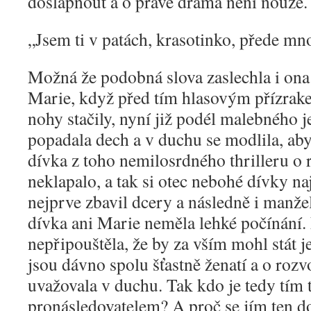
došlápnout a o pravé drama není nouze.
„
Jsem ti v patách, krasotinko, přede mn
Možná že podobná slova zaslechla i ona
Marie, když před tím hlasovým přízrakem
nohy stačily, nyní již podél malebného j
popadala dech a v duchu se modlila, aby
dívka z toho nemilosrdného thrilleru o r
neklapalo, a tak si otec nebohé dívky na
nejprve zbavil dcery a následně i manže
dívka ani Marie neměla lehké počínání.
nepřipouštěla, že by za vším mohl stát je
jsou dávno spolu šťastně ženatí a o roz
uvažovala v duchu. Tak kdo je tedy tím
pronásledovatelem? A proč se jím ten do