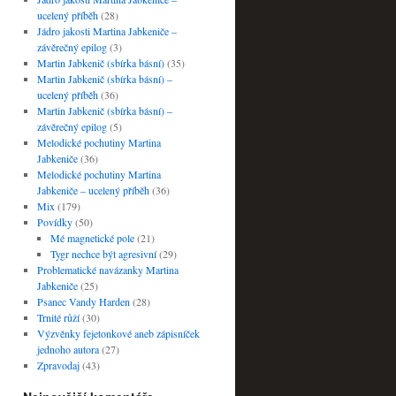
ucelený příběh
(28)
Jádro jakosti Martina Jabkeniče –
závěrečný epilog
(3)
Martin Jabkenič (sbírka básní)
(35)
Martin Jabkenič (sbírka básní) –
ucelený příběh
(36)
Martin Jabkenič (sbírka básní) –
závěrečný epilog
(5)
Melodické pochutiny Martina
Jabkeniče
(36)
Melodické pochutiny Martina
Jabkeniče – ucelený příběh
(36)
Mix
(179)
Povídky
(50)
Mé magnetické pole
(21)
Tygr nechce být agresivní
(29)
Problematické navázanky Martina
Jabkeniče
(25)
Psanec Vandy Harden
(28)
Trnité růží
(30)
Výzvěnky fejetonkové aneb zápisníček
jednoho autora
(27)
Zpravodaj
(43)