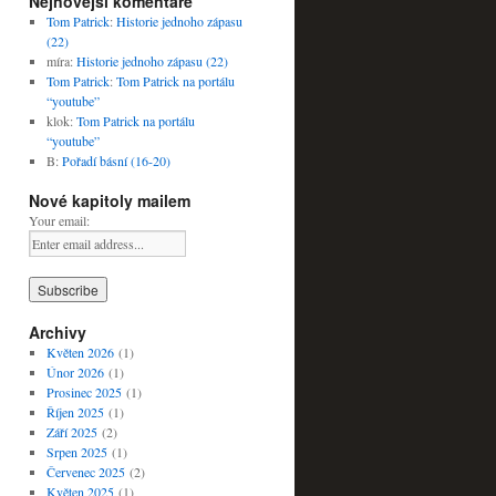
Nejnovější komentáře
Tom Patrick
:
Historie jednoho zápasu
(22)
míra
:
Historie jednoho zápasu (22)
Tom Patrick
:
Tom Patrick na portálu
“youtube”
klok
:
Tom Patrick na portálu
“youtube”
B
:
Pořadí básní (16-20)
Nové kapitoly mailem
Your email:
Archivy
Květen 2026
(1)
Únor 2026
(1)
Prosinec 2025
(1)
Říjen 2025
(1)
Září 2025
(2)
Srpen 2025
(1)
Červenec 2025
(2)
Květen 2025
(1)