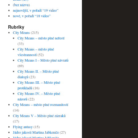
(bez názvu)
nejnovější, v pořadí “19 video”
nové, v pořadí “18 video”
Rubriky
City Means
(215)
City Means – město plné neřestí
(33)
City Means – město plné
všestranností
(52)
City Means I – Město plné návratů
(69)
City Means II. – Město plné
dialogů
(23)
City Means III. – Město plné
protikladů
(16)
City Means IV. – Město plné
názorů
(22)
City Means – město plné rozmanitostí
(14)
City Means V – Město plné zázraků
(17)
Flying antasy
(15)
Jádro jakosti Martina Jabkeniče
(27)
Jádro jakosti Martina Jabkeniče –