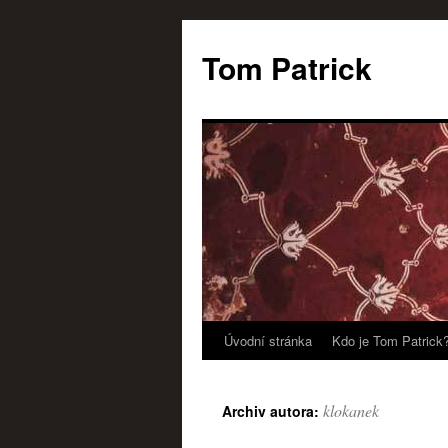
Tom Patrick
Úvodní stránka
Kdo je Tom Patrick
Přejít
k
klokanek
Archiv autora:
obsahu