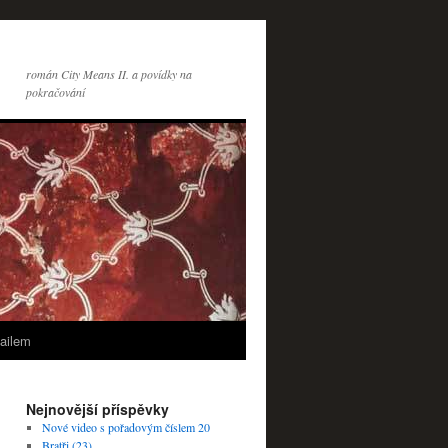
román City Means II. a povídky na
pokračování
ailem
Nejnovější příspěvky
Nové video s pořadovým číslem 20
Bratři (23)