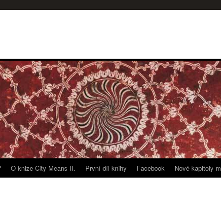
?
O knize City Means II.
První díl knihy
Facebook
Nové kapitoly m