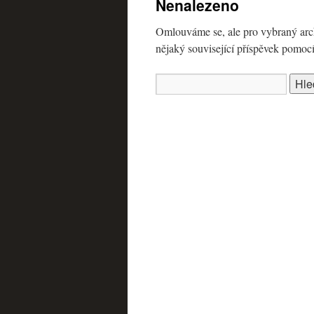
Nenalezeno
webu
Omlouváme se, ale pro vybraný arch
nějaký související příspěvek pomoc
Vyhledávání