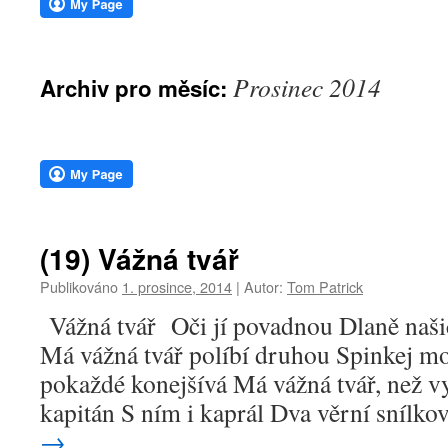
webu
Prosinec 2014
Archiv pro měsíc:
(19) Vážná tvář
Publikováno
1. prosince, 2014
|
Autor:
Tom Patrick
Vážná tvář Oči jí povadnou Dlaně naši
Má vážná tvář políbí druhou Spinkej mo
pokaždé konejšívá Má vážná tvář, než vy
kapitán S ním i kaprál Dva věrní snílk
→