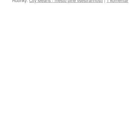
Rubriky:
City Means - město plné všestranností
|
1 komentář