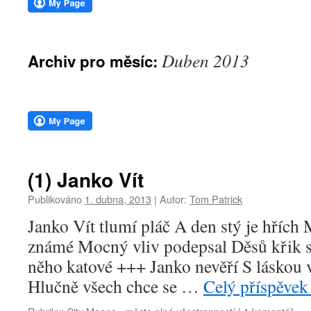
webu
Duben 2013
Archiv pro měsíc:
(1) Janko Vít
Publikováno
1. dubna, 2013
|
Autor:
Tom Patrick
Janko Vít tlumí pláč A den stý je hřích 
známé Mocný vliv podepsal Děsů křik sl
něho katové +++ Janko nevěří S láskou
Hlučně všech chce se …
Celý příspěve