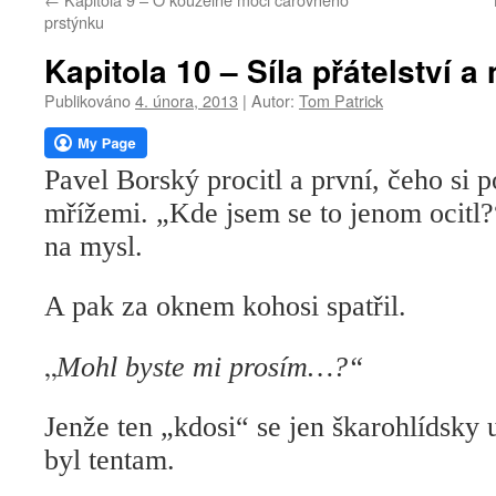
webu
prstýnku
Kapitola 10 – Síla přátelství a
Publikováno
4. února, 2013
|
Autor:
Tom Patrick
Pavel Borský procitl a první, čeho si 
mřížemi. „Kde jsem se to jenom ocitl?
na mysl.
A pak za oknem kohosi spatřil.
„
Mohl byste mi prosím…?“
Jenže ten „kdosi“ se jen škarohlídsky 
byl tentam.