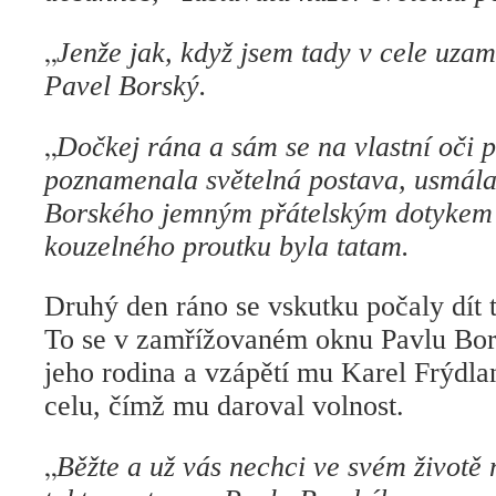
„
Jenže jak, když jsem tady v cele uza
Pavel Borský.
„
Dočkej rána a sám se na vlastní oči 
poznamenala světelná postava, usmála
Borského jemným přátelským dotykem
kouzelného proutku byla tatam.
Druhý den ráno se vskutku počaly dít t
To se v zamřížovaném oknu Pavlu Bor
jeho rodina a vzápětí mu Karel Frýdla
celu, čímž mu daroval volnost.
„
Běžte a už vás nechci ve svém životě n