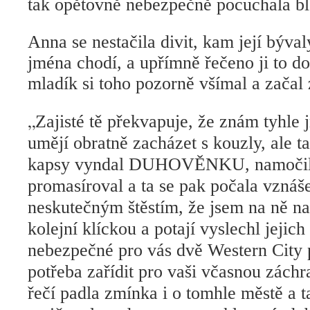
tak
opětovně
nebezpečně pocuchala blo
Anna se nestačila divit, kam její býval
jména chodí, a upřímně řečeno ji to d
mladík si toho pozorně všímal a začal z
„
Zajisté tě překvapuje, že znám tyhle
umějí obratně zacházet s kouzly, ale t
kapsy vyndal DUHOVĚNKU, namočil j
promasíroval a ta se pak počala vznáš
neskutečným štěstím, že jsem na ně nar
kolejní klíckou a potají vyslechl jejich
nebezpečné pro vás dvě Western City p
potřeba zařídit pro vaši včasnou zách
řečí padla zmínka i o tomhle městě a 