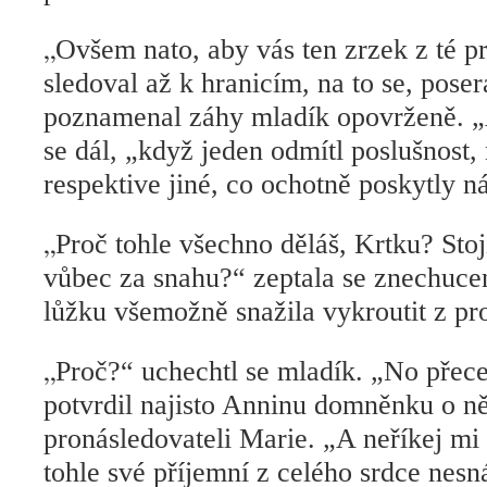
„
Ovšem nato, aby vás ten zrzek z té p
sledoval až k hranicím, na to se, posera
poznamenal záhy mladík opovrženě. „A
se dál, „když jeden odmítl poslušnost, n
respektive jiné, co ochotně poskytly 
„
Proč tohle všechno děláš, Krtku? Stoj
vůbec za snahu?“ zeptala se znechuce
lůžku všemožně snažila vykroutit z pro
„
Proč?“ uchechtl se mladík. „No přec
potvrdil najisto Anninu domněnku o n
pronásledovateli Marie. „A neříkej mi 
tohle své příjemní z celého srdce nesn