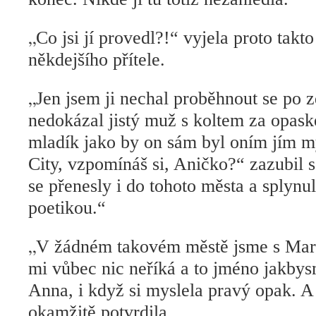
„
Co jsi jí provedl?!“ vyjela proto takt
někdejšího přítele.
„
Jen jsem ji nechal proběhnout se po z
nedokázal jistý muž s koltem za opask
mladík jako by on sám byl oním jím 
City, vzpomínáš si, Aničko?“ zazubil 
se přenesly i do tohoto města a splynu
poetikou.“
„
V žádném takovém městě jsme s Mari
mi vůbec nic neříká a to jméno jakbys
Anna, i když si myslela pravý opak. A
okamžitě potvrdila.