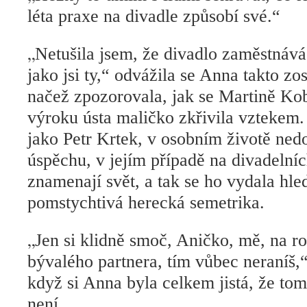
léta praxe na divadle způsobí své.“
„
Netušila jsem, že divadlo zaměstnáv
jako jsi ty,“ odvážila se Anna takto z
načež zpozorovala, jak se Martině Ko
výroku ústa maličko zkřivila vztekem. 
jako Petr Krtek, v osobním životě ne
úspěchu, v jejím případě na divadelní
znamenají svět, a tak se ho vydala hl
pomstychtivá herecká semetrika.
„
Jen si klidně smoč, Aničko, mě, na ro
bývalého partnera, tím vůbec neraníš,“
když si Anna byla celkem jistá, že tom
není.