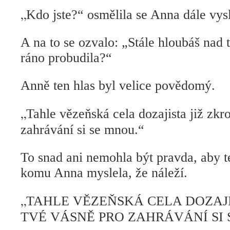
„
Kdo jste?“ osmělila se Anna dále vysl
A na to se ozvalo: „Stále hloubáš nad 
ráno probudila?“
Anně ten hlas byl velice povědomý.
„
Tahle vězeňská cela dozajista již zkro
zahrávání si se mnou.“
To snad ani nemohla být pravda, aby t
komu Anna myslela, že náleží.
„
TAHLE VĚZEŇSKÁ CELA DOZAJI
TVÉ VÁSNĚ PRO ZAHRÁVÁNÍ SI 