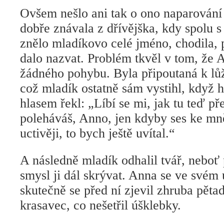
Ovšem nešlo ani tak o ono naparování 
dobře znávala z dřívějška, kdy spolu 
znělo mladíkovo celé jméno, chodila, 
dalo nazvat. Problém tkvěl v tom, že
žádného pohybu. Byla připoutaná k lů
což mladík ostatně sám vystihl, když
hlasem řekl: „Líbí se mi, jak tu teď 
poleháváš, Anno, jen kdyby ses ke mn
uctivěji, to bych ještě uvítal.“
A následně mladík odhalil tvář, neboť
smysl ji dál skrývat. Anna se ve svém
skutečně se před ní zjevil zhruba pěta
krasavec, co nešetřil úšklebky.