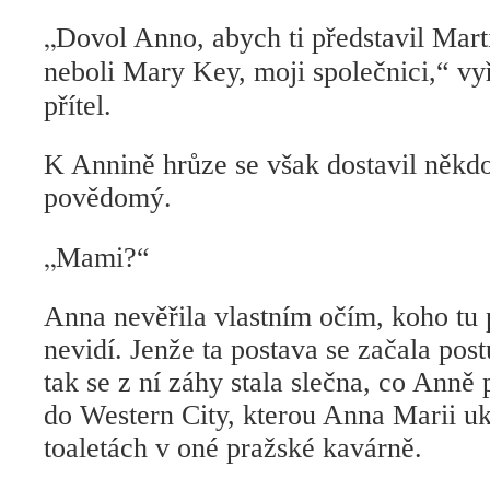
„
Dovol Anno, abych ti představil Mar
neboli Mary Key, moji společnici,“ vy
přítel.
K Annině hrůze se však dostavil někdo 
povědomý.
„
Mami?“
Anna nevěřila vlastním očím, koho tu 
nevidí. Jenže ta postava se začala po
tak se z ní záhy stala slečna, co Ann
do Western City, kterou Anna Marii 
toaletách v oné pražské kavárně.