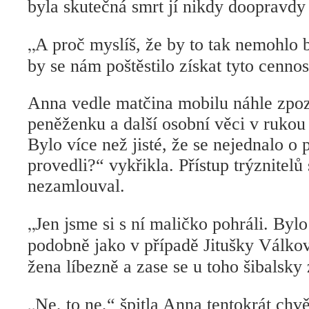
byla skutečná smrt jí nikdy doopravdy 
„
A proč myslíš, že by to tak nemohlo 
by se nám poštěstilo získat tyto cennos
Anna vedle matčina mobilu náhle zpoz
peněženku a další osobní věci v ruko
Bylo více než jisté, že se nejednalo o 
provedli?“ vykřikla. Přístup trýznitelů 
nezamlouval.
„
Jen jsme si s ní maličko pohráli. Byl
podobně jako v případě Jitušky Válko
žena líbezně a zase se u toho šibalsky
„
Ne, to ne,“ špitla Anna tentokrát ch