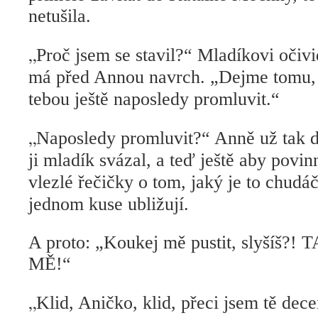
netušila.
„
Proč jsem se stavil?“ Mladíkovi očivi
má před Annou navrch. „Dejme tomu, ž
tebou ještě naposledy promluvit.“
„
Naposledy promluvit?“ Anně už tak do
ji mladík svázal, a teď ještě aby povin
vlezlé řečičky o tom, jaký je to chudá
jednom kuse ubližují.
A proto: „Koukej mě pustit, slyšíš
MĚ!“
„
Klid, Aničko, klid, přeci jsem tě dec