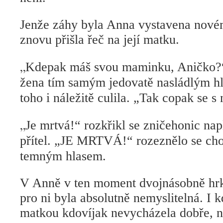
Jenže záhy byla Anna vystavena novém
znovu přišla řeč na její matku.
„
Kdepak máš svou maminku, Aničko?“
žena tím samým jedovatě nasládlým h
toho i náležitě culila. „Tak copak se s 
„
Je mrtvá!“ rozkřikl se zničehonic na
přítel. „JE MRTVÁ!“ rozeznělo se c
temným hlasem.
V Anně v ten moment dvojnásobně hrk
pro ni byla absolutně nemyslitelná. I 
matkou kdovíjak nevycházela dobře, n