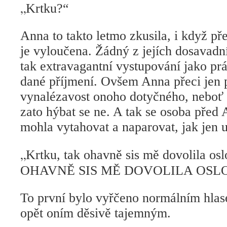
„
Krtku?“
Anna to takto letmo zkusila, i když př
je vyloučena. Žádný z jejích dosavadn
tak extravagantní vystupování jako p
dané příjmení. Ovšem Anna přeci jen 
vynalézavost onoho dotyčného, neboť 
zato hýbat se ne. A tak se osoba před
mohla vytahovat a naparovat, jak jen 
„
Krtku, tak ohavně sis mě dovolila o
OHAVNĚ SIS MĚ DOVOLILA OSLO
To první bylo vyřčeno normálním hlas
opět oním děsivě tajemným.