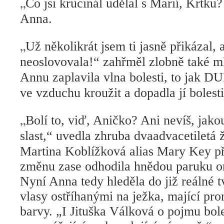
„
Co jsi krucinál udělal s Marií, Krtku
Anna.
„
Už několikrát jsem ti jasně přikázal,
neoslovovala!“ zahřměl zlobně také m
Annu zaplavila vlna bolesti, to jak
ve vzduchu kroužit a dopadla jí bolest
„
Bolí to, viď, Aničko? Ani nevíš, jako
slast,“ uvedla zhruba dvaadvacetiletá 
Martina Koblížková alias Mary Key př
změnu zase odhodila h
nědou paruku on
Nyní Anna tedy hleděla do
již reálné
t
vlasy ostříhanými na ježka, mající pro
barvy. „I Jituška Válková o pojmu boles