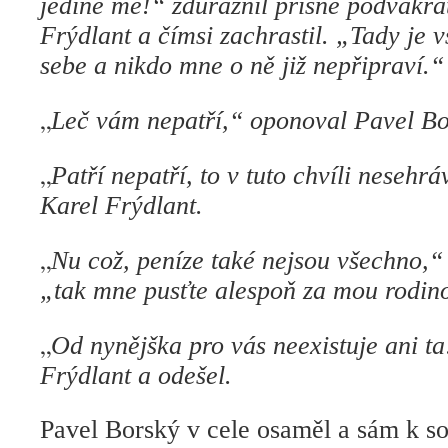
jedině mé!“ zdůraznil přísně podvakrá
Frýdlant a čímsi zachrastil. „Tady je
sebe a nikdo mne o ně již nepřipraví.“
„
Leč vám nepatří,“ oponoval Pavel Bo
„
Patří nepatří, to v tuto chvíli nesehrá
Karel Frýdlant.
„
Nu což, peníze také nejsou všechno,“
„tak mne pusťte alespoň za mou rodin
„
Od nynějška pro vás neexistuje ani ta
Frýdlant a odešel.
Pavel Borský v cele osaměl a sám k s