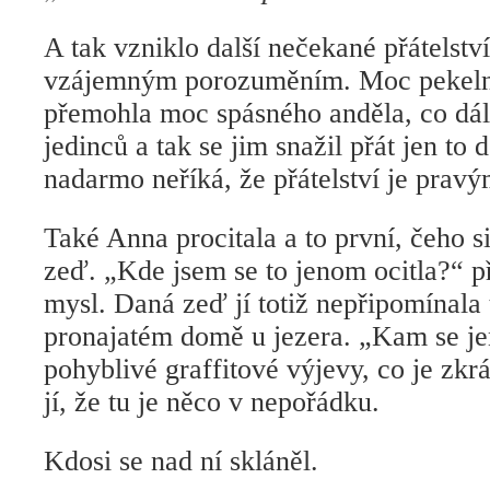
A tak vzniklo další nečekané přátelst
vzájemným porozuměním. Moc pekelné
přemohla moc spásného anděla, co dál
jedinců a tak se jim snažil přát jen to 
nadarmo neříká, že přátelství je prav
Také Anna procitala a to první, čeho si
zeď. „Kde jsem se to jenom ocitla?“ při
mysl. Daná zeď jí totiž nepřipomínala
pronajatém domě u jezera. „Kam se j
pohyblivé graffitové výjevy, co je zkr
jí, že tu je něco v nepořádku.
Kdosi se nad ní skláněl.