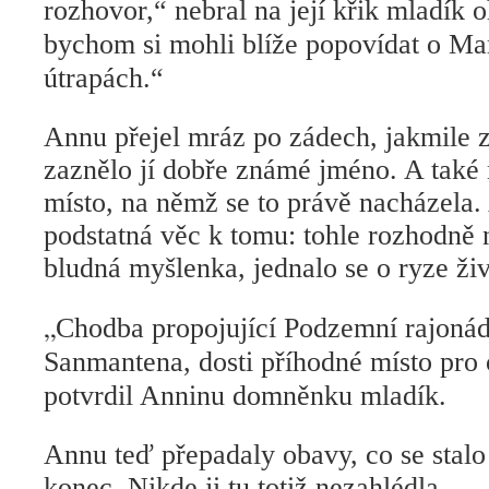
rozhovor,“ nebral na její křik mladík 
bychom si mohli blíže popovídat o Mari
útrapách.“
Annu přejel mráz po zádech, jakmile 
zaznělo jí dobře známé jméno. A také 
místo, na němž se to právě nacházela. 
podstatná věc k tomu: tohle rozhodně 
bludná myšlenka, jednalo se o ryze ži
„
Chodba propojující Podzemní rajoná
Sanmantena, dosti příhodné místo pro 
potvrdil Anninu domněnku mladík.
Annu teď přepadaly obavy, co se stalo s
konec. Nikde ji tu totiž nezahlédla.