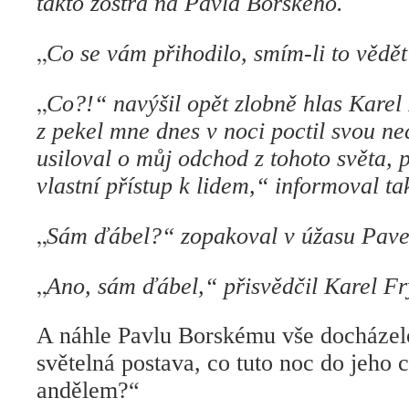
takto zostra na Pavla Borského.
„
Co se vám přihodilo, smím-li to vědě
„
Co?!“ navýšil opět zlobně hlas Karel
z pekel mne dnes v noci poctil svou n
usiloval o můj odchod z tohoto světa,
vlastní přístup k lidem,“ informoval t
„
Sám ďábel?“ zopakoval v úžasu Pave
„
Ano, sám ďábel,“ přisvědčil Karel Fr
A náhle Pavlu Borskému vše docházel
světelná postava, co tuto noc do jeho c
andělem?“