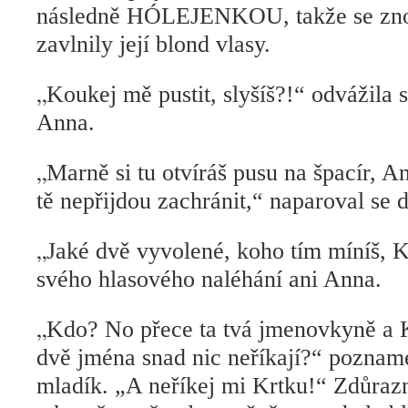
následně HÓLEJENKOU, takže se zn
zavlnily její blond vlasy.
„
Koukej mě pustit, slyšíš?!“ odvážila 
Anna.
„
Marně si tu otvíráš pusu na špacír, A
tě nepřijdou zachránit,“ naparoval se 
„
Jaké dvě vyvolené, koho tím míníš, K
svého hlasového naléhání ani Anna.
„
Kdo? No přece ta tvá jmenovkyně a K
dvě jména snad nic neříkají?“ pozna
mladík. „A neříkej mi Krtku!“ Zdůr