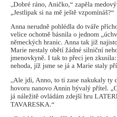
„
Dobré ráno, Aničko,“ zapěla medový
„Jestlipak si na mě ještě vzpomínáš?“
Anna nerudně pohlédla do tváře přícho
velice ochotně básnila o jednom „úch
německých hranic. Anna tak již najisto
Marie nestaly obětí žádné silniční nehod
jmenovkyně. I tak to přeci jen zkusila
nehoda, jíž jsme se já a Marie staly 
„
Ale jdi, Anno, to ti zase nakukaly ty 
hovoru nanovo Annin bývalý přítel. „
já náležitě ovládám zdejší hru LA
TAVARESKA.“