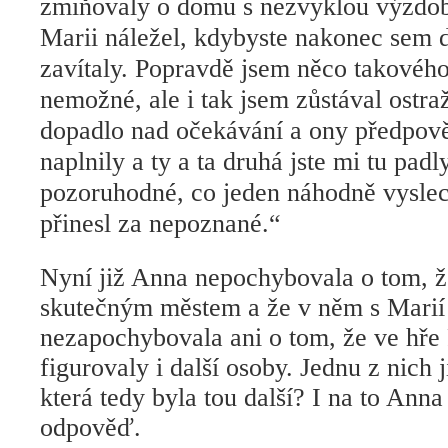
zmiňovaly o domu s nezvyklou výzdobo
Marii náležel, kdybyste nakonec sem
zavítaly. Popravdě jsem něco takovéh
nemožné, ale i tak jsem zůstával ostra
dopadlo nad očekávání a ony předpově
naplnily a ty a ta druhá jste mi tu padl
pozoruhodné, co jeden náhodně vysle
přinesl za nepoznané.“
Nyní již Anna nepochybovala o tom, ž
skutečným městem a že v něm s Marií
nezapochybovala ani o tom, že ve hře 
figurovaly i další osoby. Jednu z nich 
která tedy byla tou další? I na to Anna
odpověď.