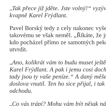
„
Tak přece již jděte. Jste volný!“ vyz
kvapně Karel Frýdlant.
Pavel Borský tedy z cely nakonec vyše
takovému se však neměl. „Říkáte, že js
kdo pocházel přímo ze samotných pekel
utvrdit.
„
Ano, kolikrát vám to budu muset ještě
Karel Frýdlant. A pak i jemu cosi doc
tady jsou ty vaše peníze.“ A daný mě
doslova vnutil. Ten ho sice přijal, i tak
odchodu.
„
Co vás trápí? Mohu vám být nějak n