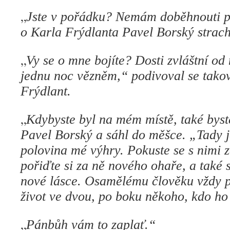
„
Jste v pořádku? Nemám doběhnouti pr
o Karla Frýdlanta Pavel Borský strach
„
Vy se o mne bojíte? Dosti zvláštní od
jednu noc vězněm,“ podivoval se tako
Frýdlant.
„
Kdybyste byl na mém místě, také byste
Pavel Borský a sáhl do měšce. „Tady je
polovina mé výhry. Pokuste se s nimi z
pořiďte si za ně nového ohaře, a také 
nové lásce. Osamělému člověku vždy p
život ve dvou, po boku někoho, kdo ho
„
Pánbůh vám to zaplať.“