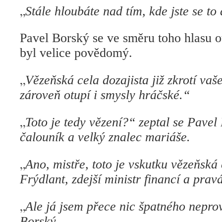
„
Stále hloubáte nad tím, kde jste se t
Pavel Borský se ve směru toho hlasu o
byl velice povědomý.
„
Vězeňská cela dozajista již zkrotí vaš
zároveň otupí i smysly hráčské.“
„
Toto je tedy vězení?“ zeptal se Pavel
čalouník a velký znalec mariáše.
„
Ano, mistře, toto je vskutku vězeňská
Frýdlant, zdejší ministr financí a prav
„
Ale já jsem přece nic špatného neprov
Borský.