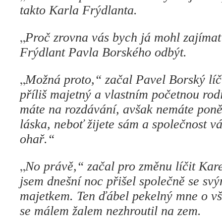
takto Karla Frýdlanta.
„
Proč zrovna vás bych já mohl zajímat
Frýdlant Pavla Borského odbýt.
„
Možná proto,“ začal Pavel Borský líč
příliš majetný a vlastním početnou rod
máte na rozdávání, avšak nemáte ponět
láska, neboť žijete sám a společnost v
ohař.“
„
No právě,“ začal pro změnu líčit Kare
jsem dnešní noc přišel společně se sv
majetkem. Ten ďábel pekelný mne o vše
se málem žalem nezhroutil na zem.