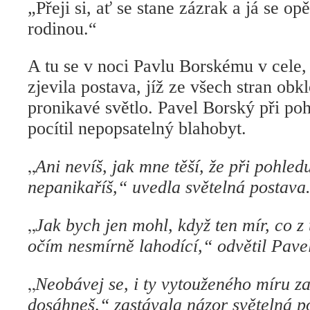
„Přeji si, ať se stane zázrak a já se op
rodinou.“
A tu se v noci Pavlu Borskému v cele, 
zjevila postava, jíž ze všech stran o
pronikavé světlo. Pavel Borský při poh
pocítil nepopsatelný blahobyt.
„
Ani nevíš, jak mne těší, že při pohle
nepanikaříš,“ uvedla světelná postava
„
Jak bych jen mohl, když ten mír, co z 
očím nesmírně lahodící,“ odvětil Pave
„
Neobávej se, i ty vytouženého míru z
dosáhneš,“ zastávala názor světelná p