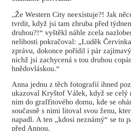
„
Že Western City neexistuje?! Jak ně
tvrdit, když jsi tam zhruba před týdne
druhou?!“ vyštěkl náhle zcela nazlob
nelibosti pokračoval: „Luděk Červink
zprávu, dokonce pořídil i pár zajímavý
nichž jsi zachycená s tou druhou cop
hnědovláskou
.“
Anna jednu z těch fotografií ihned pozn
ukazoval Kryštof Válek, když se celý 
nim do graffitového domu, kde se ohá
současně s nimi litoval svou ženu, kt
napadl. A ten „kdosi neznámý“ se tu p
před Annou.