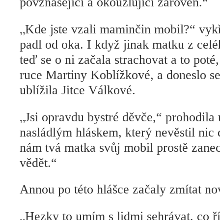
povznášející a okouzlující zároveň.“
„
Kde jste vzali maminčin mobil?“ vykř
padl od oka. I když jinak matku z celé
teď se o ni začala strachovat a to poté,
ruce Martiny Koblížkové, a doneslo se
ublížila Jitce Válkové.
„
Jsi opravdu bystré děvče,“ prohodila
nasládlým hláskem, který nevěstil ni
nám tvá matka svůj mobil prostě zanec
vědět.“
Annou po této hlášce začaly zmítat no
„
Hezky to umím s lidmi sehrávat, co ř