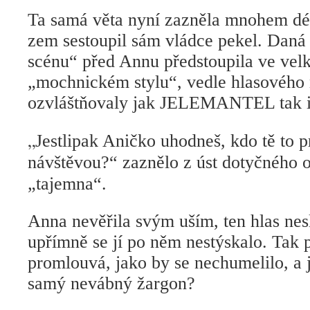
Ta samá věta nyní zazněla mnohem dém
zem sestoupil sám vládce pekel. Daná 
scénu“ před Annu předstoupila ve vel
„mochnickém stylu“, vedle hlasového 
ozvláštňovaly jak JELEMANTEL ta
„
Jestlipak Aničko uhodneš, kdo tě to p
návštěvou?“ zaznělo z úst dotyčného o
„tajemna“.
Anna nevěřila svým uším, ten hlas nesl
upřímně se jí po něm nestýskalo. Tak p
promlouvá, jako by se nechumelilo, a 
samý nevábný žargon?