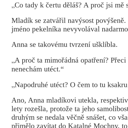
„
Co tady k čertu děláš? A proč jsi mě 
Mladík se zatvářil navýsost povýšeně
jméno pekelníka nevyvolával nadarmo
Anna se takovému tvrzení ušklíbla.
„
A proč ta mimořádná opatření? Přeci 
nenechám utéct.“
„
Napodruhé utéct? O čem to tu ksakru
Ano, Anna mladíkovi utekla, respektiv
lety rozešla, protože ta jeho samolibos
druhým se nedala věčně snášet, co vša
přimělo zavítat do Katalné Mochny, t