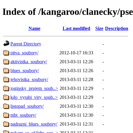
Index of /kangaroo/clanecky/ps
Name
Last modified
Size
Description
Parent Directory
-
pitva_soubory/
2012-10-17 16:33
-
aktivistka_soubory/
2013-03-11 12:26
-
blues_soubory/
2013-03-11 12:26
-
jehovistka_soubory/
2013-03-11 12:28
-
joginsky_prujem_soub..>
2013-03-11 12:29
-
kdo_vyrabi_viry_soub..>
2013-03-11 12:29
-
listopad_soubory/
2013-03-11 12:30
-
mbt_soubory/
2013-03-11 12:30
-
nadrazni_blues_soubory/
2013-03-11 12:31
-
nekam_se_uklidte_sou..>
2013-03-11 12:31
-