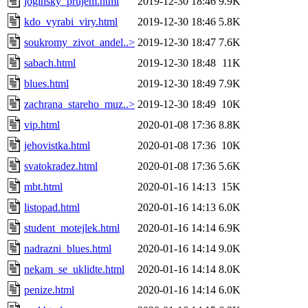
joginsky_prujem.html
2019-12-30 18:46
9.9K
kdo_vyrabi_viry.html
2019-12-30 18:46
5.8K
soukromy_zivot_andel..>
2019-12-30 18:47
7.6K
sabach.html
2019-12-30 18:48
11K
blues.html
2019-12-30 18:49
7.9K
zachrana_stareho_muz..>
2019-12-30 18:49
10K
vip.html
2020-01-08 17:36
8.8K
jehovistka.html
2020-01-08 17:36
10K
svatokradez.html
2020-01-08 17:36
5.6K
mbt.html
2020-01-16 14:13
15K
listopad.html
2020-01-16 14:13
6.0K
student_motejlek.html
2020-01-16 14:14
6.9K
nadrazni_blues.html
2020-01-16 14:14
9.0K
nekam_se_uklidte.html
2020-01-16 14:14
8.0K
penize.html
2020-01-16 14:14
6.0K