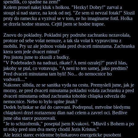
spendlik, co spadne na zem!"
Kolem prosel nakej kluk s holkou. "Hezky! Dobry!" zarval a
stoupl si nad starce, na krok od nej. "Ze sem si nevzal fotak!" Slozil
prsty do ramecku a vyzival se v tom, ze ho imaginarne fotil. Holka
se drzela hodne stranou. Cejtil jsem se hodne trapne.
Znovu do pokladny. Pokladni pry podruhe zachranku nezavolala,
protoze od sebe volat nemuze, a tak sla volat k vypravcimu z
mobilu. Pry uz ale jednou volala pred dvaceti minutama. Zachranka
ktera sem jede dvacet minut?
Pro jistotu jsme to zkusili z budky.
"V Podebradech na nadrazi, rikate? A neni ozralej?" pravil hlas,
jakoby se ptal, co votravuju. "A neni to ten samej, jako predtim?
Pred dvaceti minutama tam byli! No... do nemocnice ho
vodvezli...."
Nakonec slibila, ze se sanitka vyda na cestu. Premysleli jsme, jak je
mozny, ze pred dvaceti minutama pokladni volala zachranku a pred
dvaceti minutama odtud zachranka tohohle chlapka odvezla do
nemocnice. Nebo to bylo uplne jinak?
Dedek bylinkar se dal do carovani. Podrepnul, mrtvolne bledymu
chlapkovi drzel roztazenou dlan nad celem a zavrel oci. Bedlive
jsme oba starce pozorovali.
"Je to schizofrenik," poseptal jsem Kvakovi. "Mluvil s Bohem a po
tri roky pred nim dva metry chodil Jezis Kristus."
Ale lezici starec evidentne bylinkarovo energeticke pusobeni