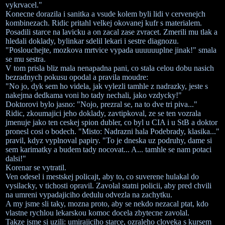
vykrvacel."
Konecne dorazila i sanitka a vsude kolem byli lidi v cervenejch
kombinezach. Ridic pritahl velkej okovanej kufr s materialem.
Posadili starce na lavicku a on zacal zase zvracet. Zmerili mu tlak a
hledali doklady, bylinkar sdelil lekari i sestre diagnozu.
"Poslouchejte, mozkova mrtvice vypada uuuuuuplne jinak!" smala
se mu sestra.
V tom prisla bliz mala nenapadna pani, co stala celou dobu nasich
bezradnych pokusu opodal a pravila moudre:
"No jo, dyk sem ho videla, jak vylezli tamhle z nadrazky, jeste s
nakejma dedkama voni ho tady nechali, jako vzdycky!"
Doktorovi bylo jasno: "Nojo, prezral se, na to dve tri piva..."
Ridic, zkoumajici jeho doklady, zavtipkoval, ze se ten vozrala
jmenuje jako ten ceskej spion dubler, co byl u CIA i u StB a doktor
pronesl cosi o bodech. "Misto: Nadrazni hala Podebrady, klasika..."
pravil, kdyz vyplnoval papiry. "To je dneska uz podruhy, dame si
sem karimatky a budem tady nocovat... A... tamhle se nam potaci
dalsi!"
Korenar se vytratil.
Ven odesel i mestskej policajt, aby to, co suverene hulakal do
vysilacky, v tichosti opravil. Zavolal statni policii, aby pred chvili
na umreni vypadajiciho dedulu odvezla na zachytku.
A my jsme sli taky, mozna proto, aby se nekdo nezacal ptat, kdo
vlastne rychlou lekarskou komoc docela zbytecne zavolal.
Takze jsme si uzili: umirajiciho starce, ozraleho cloveka s kursem