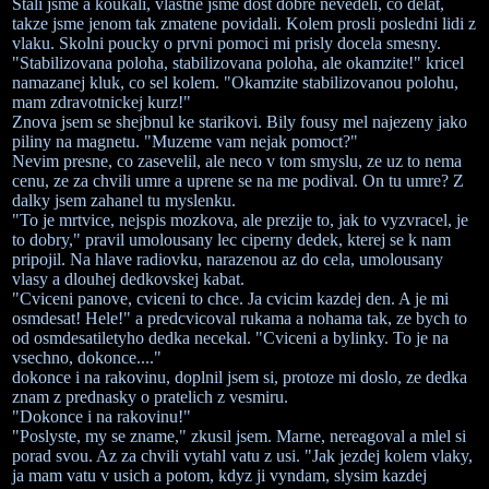
Stali jsme a koukali, vlastne jsme dost dobre nevedeli, co delat,
takze jsme jenom tak zmatene povidali. Kolem prosli posledni lidi z
vlaku. Skolni poucky o prvni pomoci mi prisly docela smesny.
"Stabilizovana poloha, stabilizovana poloha, ale okamzite!" kricel
namazanej kluk, co sel kolem. "Okamzite stabilizovanou polohu,
mam zdravotnickej kurz!"
Znova jsem se shejbnul ke starikovi. Bily fousy mel najezeny jako
piliny na magnetu. "Muzeme vam nejak pomoct?"
Nevim presne, co zasevelil, ale neco v tom smyslu, ze uz to nema
cenu, ze za chvili umre a uprene se na me podival. On tu umre? Z
dalky jsem zahanel tu myslenku.
"To je mrtvice, nejspis mozkova, ale prezije to, jak to vyzvracel, je
to dobry," pravil umolousany lec ciperny dedek, kterej se k nam
pripojil. Na hlave radiovku, narazenou az do cela, umolousany
vlasy a dlouhej dedkovskej kabat.
"Cviceni panove, cviceni to chce. Ja cvicim kazdej den. A je mi
osmdesat! Hele!" a predcvicoval rukama a nohama tak, ze bych to
od osmdesatiletyho dedka necekal. "Cviceni a bylinky. To je na
vsechno, dokonce...."
dokonce i na rakovinu, doplnil jsem si, protoze mi doslo, ze dedka
znam z prednasky o pratelich z vesmiru.
"Dokonce i na rakovinu!"
"Poslyste, my se zname," zkusil jsem. Marne, nereagoval a mlel si
porad svou. Az za chvili vytahl vatu z usi. "Jak jezdej kolem vlaky,
ja mam vatu v usich a potom, kdyz ji vyndam, slysim kazdej