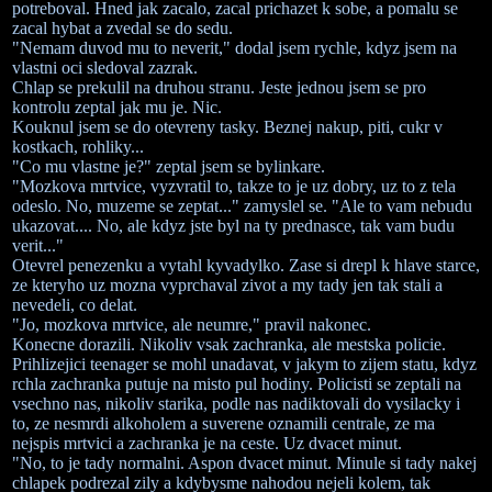
potreboval. Hned jak zacalo, zacal prichazet k sobe, a pomalu se
zacal hybat a zvedal se do sedu.
"Nemam duvod mu to neverit," dodal jsem rychle, kdyz jsem na
vlastni oci sledoval zazrak.
Chlap se prekulil na druhou stranu. Jeste jednou jsem se pro
kontrolu zeptal jak mu je. Nic.
Kouknul jsem se do otevreny tasky. Beznej nakup, piti, cukr v
kostkach, rohliky...
"Co mu vlastne je?" zeptal jsem se bylinkare.
"Mozkova mrtvice, vyzvratil to, takze to je uz dobry, uz to z tela
odeslo. No, muzeme se zeptat..." zamyslel se. "Ale to vam nebudu
ukazovat.... No, ale kdyz jste byl na ty prednasce, tak vam budu
verit..."
Otevrel penezenku a vytahl kyvadylko. Zase si drepl k hlave starce,
ze kteryho uz mozna vyprchaval zivot a my tady jen tak stali a
nevedeli, co delat.
"Jo, mozkova mrtvice, ale neumre," pravil nakonec.
Konecne dorazili. Nikoliv vsak zachranka, ale mestska policie.
Prihlizejici teenager se mohl unadavat, v jakym to zijem statu, kdyz
rchla zachranka putuje na misto pul hodiny. Policisti se zeptali na
vsechno nas, nikoliv starika, podle nas nadiktovali do vysilacky i
to, ze nesmrdi alkoholem a suverene oznamili centrale, ze ma
nejspis mrtvici a zachranka je na ceste. Uz dvacet minut.
"No, to je tady normalni. Aspon dvacet minut. Minule si tady nakej
chlapek podrezal zily a kdybysme nahodou nejeli kolem, tak