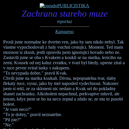
Zachrana stareho muze
reportaz
Kangaroo
Prosli jsme normalne ke dverim ven, jako by tam nikdo nebyl. Tak
vlastne vypochodovali z haly vsichni cestujici. Moment. Ted mam
moznost si zkusit, jestli opravdu jsem ignorujici hovado nebo ne.
Zastavili jsme se oba s Kvakem a koukli se na starika, leziciho na
zemi. Kousek od nej kaluz zvratku, v tvari byl bledy, uprene ziral a
v ruce pevne sviral tasky s nakupem.
"To nevypada dobre," pravil Kvak.
Chvili jsme na starika koukali. Divna, nepopsatelna tvar, slaby
flekaty ruce, vyraz, jako by mel naposled vydechnout. Nakonec
jsem si rekl, ze za skloneni nic nedam a Kvak sel do pokladny
shanet zachranku. Alkoholem nepachnul, prekvapive mluvil, ale
jenom, kdyz jsem se ho na neco zeptal a zdalo se, ze mu to pusobi
bolest.
"Je vam neco?"
"To je dobry," pravil neznatelne.
"Pil jste?"
"Ne."