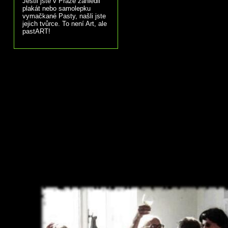
Jestli jste v Praze zahlédli
plakát nebo samolepku
vymačkané Pasty, našli jste
jejich tvůrce. To není Art, ale
pastART!