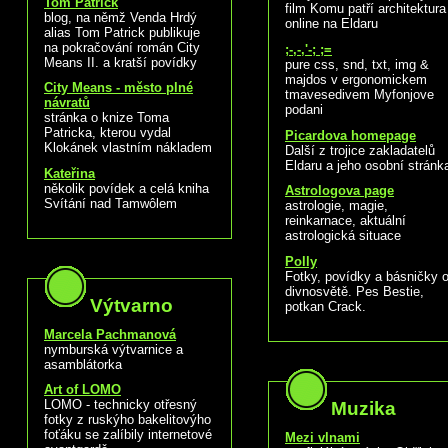
Tom Patrick
film Komu patří architektura
blog, na němž Venda Hrdý
online na Eldaru
alias Tom Patrick publikuje
na pokračování román City
;-,-,'-; ;=
Means II. a kratší povídky
pure css, snd, txt, img &
majdos v ergonomickem
City Means - město plné
tmavesedivem Myfonjove
návratů
podani
stránka o knize Toma
Patricka, kterou vydal
Picardova homepage
Klokánek vlastním nákladem
Další z trojice zakladatelů
Eldaru a jeho osobní stránk
Kateřina
několik povídek a celá kniha
Astrologova page
Svítání nad Tamwôlem
astrologie, magie,
reinkarnace, aktuální
astrologická situace
Polly
Fotky, povídky a básničky 
divnosvětě. Pes Bestie,
Výtvarno
potkan Crack.
Marcela Pachmanová
nymburská výtvarnice a
asamblátorka
Art of LOMO
LOMO - technicky otřesný
Muzika
fotky z ruskýho bakelitovýho
foťáku se zalíbily internetové
Mezi vlnami