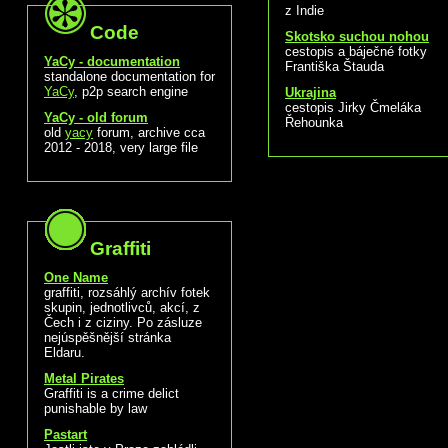
z Indie
Code
Skotsko suchou nohou
cestopis a báječné fotky
YaCy - documentation
Františka Štauda
standalone documentation for
YaCy
, p2p search engine
Ukrajina
cestopis Jirky Čmeláka
YaCy - old forum
Řehounka
old
yacy
forum, archive cca
2012 - 2018, very large file
Graffiti
One Name
graffiti, rozsáhlý archív fotek
skupin, jednotlivců, akcí, z
Čech i z ciziny. Po zásluze
nejúspěšnější stránka
Eldaru.
Metal Pirates
Graffiti is a crime delict
punishable by law
Pastart