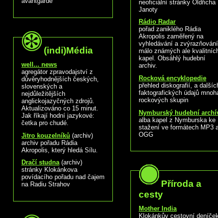
avantgardě
neoficiální stránky Oldřicha
Janoty
Rádio Radar
pořad zaniklého Rádia
Akropolis zaměřený na
vyhledávání a zvýrazňování
(indi)Média
málo známých ale kvalitníc
kapel. Obsáhlý hudební
well... news
archiv.
agregátor zpravodajství z
Rocková encyklopedie
důvěryhodnějších českých,
přehled diskografií, a dalšíc
slovenských a
faktografických údajů mnoh
nejdůležitějších
rockových skupin
anglickojazyčných zdrojů.
Aktualizováno co 15 minut.
Nymburský hudební archí
Jak říkají hodní jazykové:
alba kapel z Nymburska ke
četka pro chudé.
stažení ve formátech MP3 
OGG
Jitro kouzelníků
(archiv)
archiv pořadu Rádia
Akropolis, který hledá Sílu.
Dračí studna
(archiv)
stránky Klokánkova
povídacího pořadu nad čajem
Příroda a
na Radiu Strahov
cesty
Mother India
Klokánkův cestovní deníče