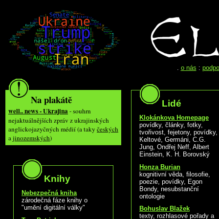
.
o nás
:
podpo
Na plakátě
Lidé
well.. news - Ukrajina
- souhrn
Klokánkova Homepage
nejaktuálnějších zpráv z ukrajinských
povídky, články, fotky,
anglickojazyčných médií (a taky
českých
tvořivost, fejetony, povídky,
a
jinozemských
)
Keltové, Germáni, C.G.
Jung, Ondřej Neff, Albert
Einstein, K. H. Borovský
Honza Burian
kognitivní věda, filosofie,
Knihy
poezie, povídky, Egon
Bondy, nesubstanční
Nebezpečná kniha
ontologie
zárodečná fáze knihy o
"umění digitální války"
Bohuslav Blažek
texty, rozhlasové pořady a