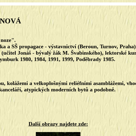
ANOVÁ
 noze".
ka a SŠ propagace - výstavnictví (Beroun, Turnov, Praha)
(učitel Jonáš - bývalý žák M. Švabinského), lektorské ku
ymburk 1980, 1984, 1991, 1999, Poděbrady 1985.
u, kolážemi a velkoplošnými reliéfními asamblážemi, vh
 kanceláří, atypických moderních bytů a podobně.
Další obrazy najdete zde: