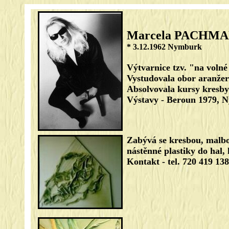
Marcela PACHM
* 3.12.1962 Nymburk
Výtvarnice tzv. "na volné
Vystudovala obor aranžer
Absolvovala kursy kresby 
Výstavy - Beroun 1979, N
Zabývá se kresbou, malbo
nástěnné plastiky do hal,
Kontakt - tel. 720 419 138