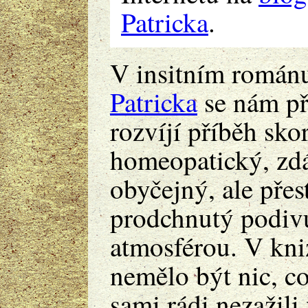
Patricka
.
V insitním romá
Patricka
se nám př
rozvíjí příběh sko
homeopatický, zd
obyčejný, ale přes
prodchnutý podi
atmosférou. V kniz
nemělo být nic, 
sami rádi nezažili 