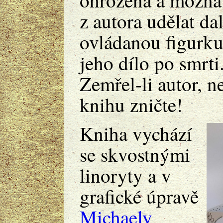
z autora udělat dal
ovládanou figurku
jeho dílo po smrti
Zemřel-li autor, n
knihu zničte!
Kniha vychází
se skvostnými
linoryty a v
grafické úpravě
Michaely