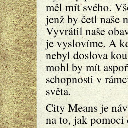
měl mít svého. Vš
jenž by četl naše 
Vyvrátil naše obav
je vyslovíme. A k
nebyl doslova kou
mohl by mít aspoň
schopnosti v rámc
světa.
City Means je ná
na to, jak pomoc