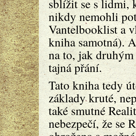
sblížit se s lidmi, 
nikdy nemohli potk
Vantelbooklist a vl
kniha samotná). A
na to, jak druhým 
tajná přání.
Tato kniha tedy ú
základy kruté, nepř
také smutné Realit
nebezpečí, že se Re
ohrožena a možná