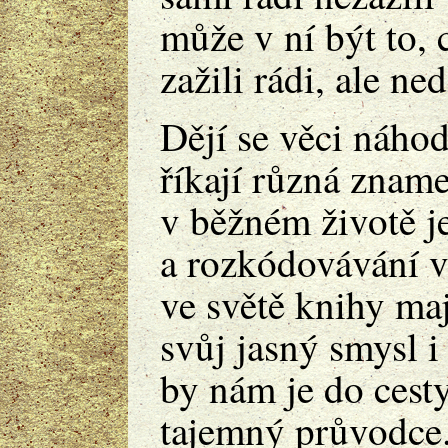
může v ní být to,
zažili rádi, ale n
Dějí se věci náh
říkají různá znam
v běžném životě je
a rozkódovávání v
ve světě knihy ma
svůj jasný smysl i
by nám je do cesty
tajemný průvodce