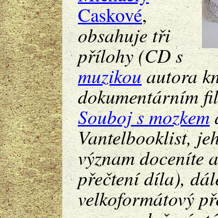
Caskové
,
obsahuje tři
přílohy (CD s
muzikou
autora k
dokumentárním f
Souboj s mozkem
Vantelbooklist, je
význam doceníte a
přečtení díla), dál
velkoformátový pře