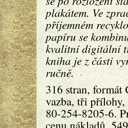
se po rozložení st
plakátem. Ve zpra
příjemném recykl
papíru se kombinuj
kvalitní digitální 
kniha je z části v
ručně.
316 stran, formát
vazba, tři přílohy
80-254-8205-6. P
cenu nákladů, 549