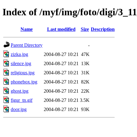
Index of /myf/img/foto/digi/3_1
Name
Last modified
Size
Description
Parent Directory
-
zizka.jpg
2004-08-27 10:21
47K
silence.jpg
2004-08-27 10:21
13K
religious.jpg
2004-08-27 10:21
31K
phonebox.jpg
2004-08-27 10:21
82K
ghost.jpg
2004-08-27 10:21
22K
figur_tn.gif
2004-08-27 10:21
3.5K
door.jpg
2004-08-27 10:21
93K