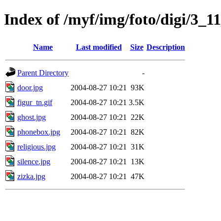
Index of /myf/img/foto/digi/3_1
Name
Last modified
Size
Description
Parent Directory
-
door.jpg
2004-08-27 10:21
93K
figur_tn.gif
2004-08-27 10:21
3.5K
ghost.jpg
2004-08-27 10:21
22K
phonebox.jpg
2004-08-27 10:21
82K
religious.jpg
2004-08-27 10:21
31K
silence.jpg
2004-08-27 10:21
13K
zizka.jpg
2004-08-27 10:21
47K