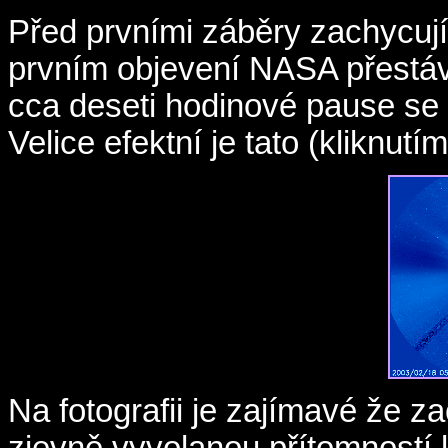
Před prvními záběry zachycují
prvním objevení NASA přestá
cca deseti hodinové pause se o
Velice efektní je tato (kliknutí
Na fotografii je zajímavé že z
zjevně vyvolanou přítomností 