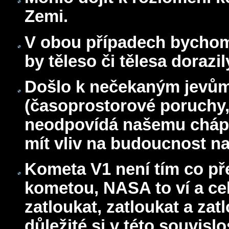
Zemi.
V obou případech bychom 
by těleso či tělesa dorazi
Došlo k nečekaným jevům 
(časoprostorové poruchy,
neodpovídá našemu chápá
mít vliv na budoucnost naš
Kometa V1 není tím co př
kometou, NASA to ví a ce
zatloukat, zatloukat a zat
důležité si v této souvisl