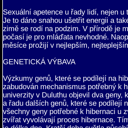
Sexuální apetence u řady lidí, nejen u t
Je to dáno snahou ušetřit energii a ta
zimě se rodí na podzim. V přírodě je má
počasí je pro mláďata nevhodné. Naopak
měsíce prožijí v nejlepším, nejteplejší
GENETICKÁ VÝBAVA
Výzkumy genů, které se podílejí na hib
zabudován mechanismus potřebný k h
univerzity v Duluthu objevil dva geny, 
a řadu dalších genů, které se podílej
všechny geny potřebné k hibernaci u zvíř
zvířat vyvolávají proces hibernace. T