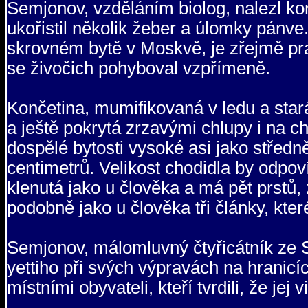
Semjonov, vzděláním biolog, nalezl ko
ukořistil několik žeber a úlomky pánv
skrovném bytě v Moskvě, je zřejmě prá
se živočich pohyboval vzpřímeně.
Končetina, mumifikovaná v ledu a stará
a ještě pokrytá zrzavými chlupy i na cho
dospělé bytosti vysoké asi jako středn
centimetrů. Velikost chodidla by odpoví
klenutá jako u člověka a má pět prstů, 
podobně jako u člověka tři články, kt
Semjonov, málomluvný čtyřicátník ze S
yettiho při svých výpravách na hranicí
místními obyvateli, kteří tvrdili, že jej vi