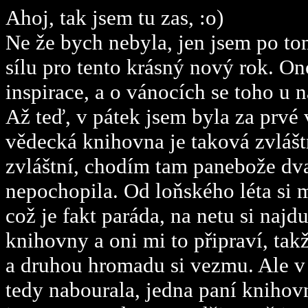
Ahoj, tak jsem tu zas, :o)
Ne že bych nebyla, jen jsem po to
sílu pro tento krásný nový rok. On
inspirace, a o vánocích se toho u 
Až teď, v pátek jsem byla za prvé
vědecká knihovna je taková zvlášt
zvláštní, chodím tam panebože dvace
nepochopila. Od loňského léta si 
což je fakt paráda, na netu si najd
knihovny a oni mi to připraví, tak
a druhou hromadu si vezmu. Ale v 
tedy nabourala, jedna paní knihov