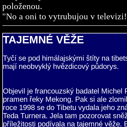
položenou.
"No a oni to vytrubujou v televizi!
TAJEMNÉ VĚŽE
Tyčí se pod himálajskými štíty na tibe
mají neobvyklý hvězdicový půdorys.
Objevil je francouzský badatel Michel 
pramen řeky Mekong. Pak si ale zlomil
roce 1998 se do Tibetu vydala jeho zn
Teda Turnera. Jela tam pozorovat sněžn
příležitosti podívala na tajemné věže. 