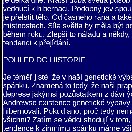
je délka dne. Kratší doba světla půso
vedoucí k hibernaci. Podobný jev spoušt
je přelstít tělo. Od časného rána a tak
místnostech. Síla světla by měla být po
během roku. Zlepší to náladu a někdy, 
tendenci k přejídání.
POHLED DO HISTORIE
Je téměř jisté, že v naší genetické 
spánku. Znamená to tedy, že naši prap
deprese jakýmsi pozůstatkem z dávnýc
Andrewse existence genetické výbavy 
hibernovali. Pokud ano, proč tedy nem
všichni? Zatím se vědci shodují v tom,
tendence k zimnímu spánku máme všichn