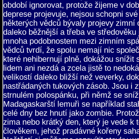
období ignorovat, protože žijeme v dob
deprese projevuje, nejsou schopni své
některých vědců bývaly projevy zimní o
daleko běžnější a třeba ve středověku
mnoha podobnostem mezi zimním spánk
vědců tvrdí, že spolu nemají nic společ
které nehibernují plně, dokážou snížit
lidem ani nezdá a zcela jistě to nedoká
velikostí daleko bližší než veverky, do
nastřádaných tukových zásob. Jsou i zv
strnulém polospánku, při němž se sníží
Madagaskarští lemuři se například sta
celé dny bez hnutí jako zombie. Protože
zima nebo krátký den, který je vede k
člověkem, jehož pradávné kořeny sahají