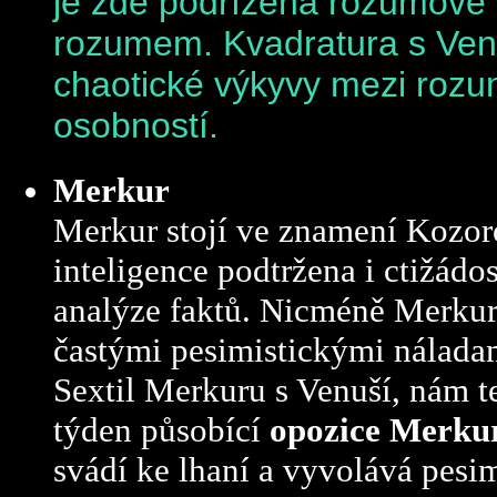
je zde podřízena rozumové kr
rozumem. Kvadratura s Ve
chaotické výkyvy mezi rozu
osobností.
Merkur
Merkur stojí
ve znamení Kozoro
inteligence podtržena i ctižádo
analýze faktů. Nicméně Merkur
častými pesimistickými náladam
Sextil Merkuru s Venuší, nám t
týden působící
opozice Merku
svádí ke lhaní a vyvolává pesi