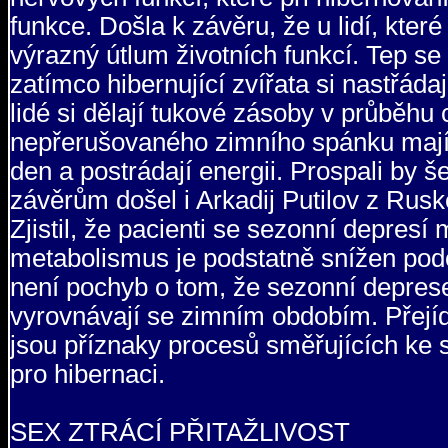
funkce. Došla k závěru, že u lidí, kter
výrazný útlum životních funkcí. Tep se
zatímco hibernující zvířata si nastřáda
lidé si dělají tukové zásoby v průběhu
nepřerušovaného zimního spánku mají
den a postrádají energii. Prospali by 
závěrům došel i Arkadij Putilov z Rusk
Zjistil, že pacienti se sezonní depresí m
metabolismus je podstatně snížen podob
není pochyb o tom, že sezonní deprese
vyrovnávají se zimním obdobím. Přejídá
jsou příznaky procesů směřujících ke s
pro hibernaci.
SEX ZTRÁCÍ PŘITAŽLIVOST