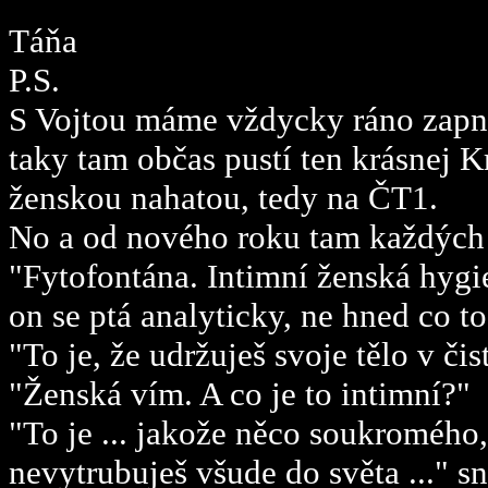
Táňa
P.S.
S Vojtou máme vždycky ráno zapnu
taky tam občas pustí ten krásnej K
ženskou nahatou, tedy na ČT1.
No a od nového roku tam každých 
"Fytofontána. Intimní ženská hygi
on se ptá analyticky, ne hned co to
"To je, že udržuješ svoje tělo v čis
"Ženská vím. A co je to intimní?"
"To je ... jakože něco soukromého,
nevytrubuješ všude do světa ..." s