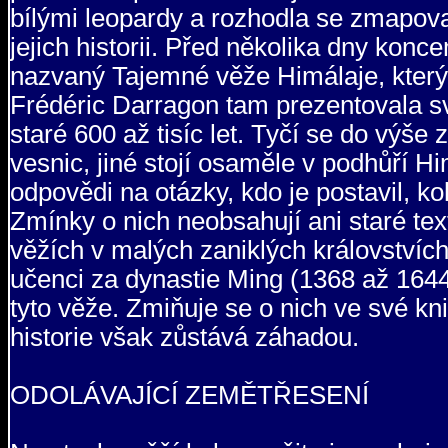
bílými leopardy a rozhodla se zmapovat 
jejich historii. Před několika dny kon
nazvaný Tajemné věže Himálaje, který 
Frédéric Darragon tam prezentovala své
staré 600 až tisíc let. Tyčí se do výš
vesnic, jiné stojí osaměle v podhůří Hi
odpovědi na otázky, kdo je postavil, ko
Zmínky o nich neobsahují ani staré te
věžích v malých zaniklých královstvích
učenci za dynastie Ming (1368 až 1644
tyto věže. Zmiňuje se o nich ve své kni
historie však zůstává záhadou.
ODOLÁVAJÍCÍ ZEMĚTŘESENÍ