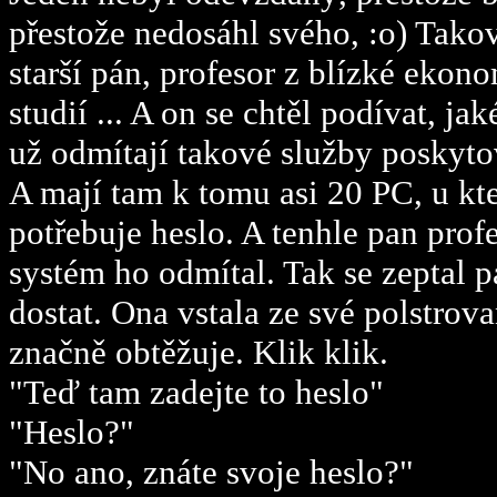
přestože nedosáhl svého, :o) Tako
starší pán, profesor z blízké ekon
studií ... A on se chtěl podívat, j
už odmítají takové služby poskytov
A mají tam k tomu asi 20 PC, u kte
potřebuje heslo. A tenhle pan prof
systém ho odmítal. Tak se zeptal 
dostat. Ona vstala ze své polstrovan
značně obtěžuje. Klik klik.
"Teď tam zadejte to heslo"
"Heslo?"
"No ano, znáte svoje heslo?"