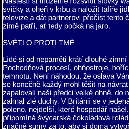
Naštěstí si můžeme rozsvítit stovky wat
svíčky a oheň v krbu a naložit talíře 
televize a dát partnerovi přečíst tento
zimě patří, ať tedy počká na jaro.
SVĚTLO PROTI TMĚ
Lidé si od nepaměti krátí dlouhé zimní
Pochodňová procesí, ohňostroje, hoříc
temnotu. Není náhodou, že oslava Ván
se konečně každý mohl těšit na návrat 
zapalovali naši předci velké ohně, do n
zahnal zlé duchy. V Británii se v jeden
poleno, nejdelší, které hospodář našel
připomíná švýcarská čokoládová roláda.
značné sumy za to, aby si doma vytvoř