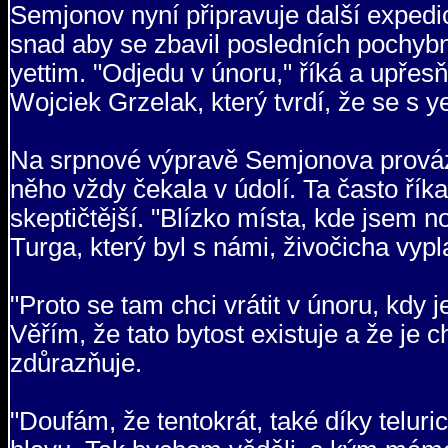
Semjonov nyní připravuje další expedici
snad aby se zbavil posledních pochybn
yettim. "Odjedu v únoru," říká a upřes
Wojciek Grzelak, který tvrdí, že se s y
Na srpnové výpravě Semjonova provázel
něho vždy čekala v údolí. Ta často říkal
skeptičtější. "Blízko místa, kde jsem 
Turga, který byl s námi, živočicha vypl
"Proto se tam chci vrátit v únoru, kdy
Věřím, že tato bytost existuje a že je 
zdůrazňuje.
"Doufám, že tentokrát, také díky teluri