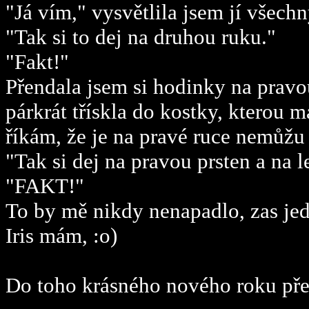
"Já vím," vysvětlila jsem jí všech
"Tak si to dej na druhou ruku."
"Fakt!"
Přendala jsem si hodinky na pravo
párkrát třískla do kostky, kterou
říkám, že je na pravé ruce nemůžu m
"Tak si dej na pravou prsten a na 
"FAKT!"
To by mě nikdy nenapadlo, zas jedn
Iris mám, :o)
Do toho krásného nového roku přej