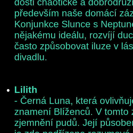
dosti chaotické a dobrodruž
především naše domácí zá
Konjunkce Slunce s Neptun
nějakému ideálu, rozvíjí du
často způsobovat iluze v l
divadlu.
Lilith
- Černá Luna, která ovlivňu
znamení Blíženců. V tomto zn
zjemnění pudů. Její působe