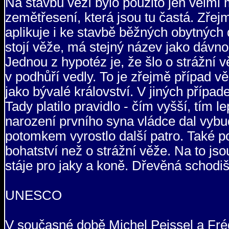
Na stavbu věží bylo použito jen velmi 
zemětřesení, která jsou tu častá. Zřej
aplikuje i ke stavbě běžných obytných 
stojí věže, má stejný název jako dávno 
Jednou z hypotéz je, že šlo o strážní v
v podhůří vedly. To je zřejmě případ v
jako bývalé království. V jiných případe
Tady platilo pravidlo - čím vyšší, tím l
narození prvního syna vládce dal vyb
potomkem vyrostlo další patro. Také p
bohatství než o strážní věže. Na to js
stáje pro jaky a koně. Dřevěná schodišt
UNESCO
V současné době Michel Peissel a Fréd