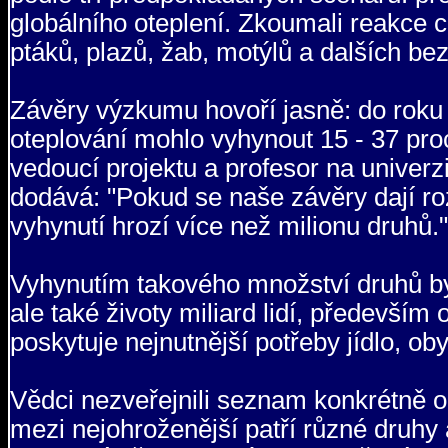
globálního oteplení. Zkoumali reakce 
ptáků, plazů, žab, motýlů a dalších be
Závěry výzkumu hovoří jasně: do roku
oteplování mohlo vyhynout 15 - 37 pr
vedoucí projektu a profesor na univer
dodává: "Pokud se naše závěry dají roz
vyhynutí hrozí více než milionu druhů."
Vyhynutím takového množství druhů by
ale také životy miliard lidí, předevší
poskytuje nejnutnější potřeby jídlo, oby
Vědci nezveřejnili seznam konkrétně o
mezi nejohroženější patří různé druhy a