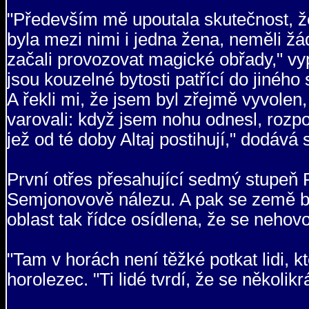
"Především mě upoutala skutečnost, že
byla mezi nimi i jedna žena, neměli žád
začali provozovat magické obřady," vyp
jsou kouzelné bytosti patřící do jiného
A řekli mi, že jsem byl zřejmě vyvolen
varovali: když jsem nohu odnesl, rozpo
jež od té doby Altaj postihují," dodáv
První otřes přesahující sedmý stupeň 
Semjonovově nálezu. A pak se země bez
oblast tak řídce osídlena, že se nehovo
"Tam v horách není těžké potkat lidi, kte
horolezec. "Ti lidé tvrdí, že se několikr