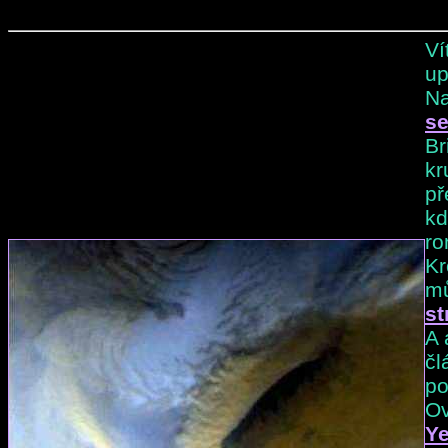
Ví
up
Na
se
Br
kr
př
kd
ro
Kr
m
st
A 
čl
po
Ov
Ye