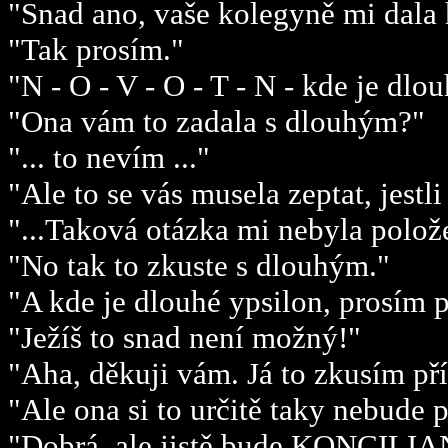
"Snad ano, vaše kolegyně mi dala 
"Tak prosím."
"N - O - V - O - T - N - kde je dlo
"Ona vám to zadala s dlouhým?"
"... to nevím ..."
"Ale to se vás musela zeptat, jestl
"...Taková otázka mi nebyla polože
"No tak to zkuste s dlouhým."
"A kde je dlouhé ypsilon, prosím 
"Ježíš to snad není možný!"
"Aha, děkuji vám. Já to zkusím pří
"Ale ona si to určitě taky nebude 
"Dobrá, ale jistě bude KONCILI