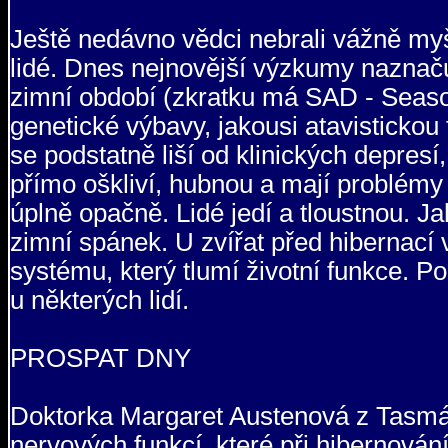
Ještě nedávno vědci nebrali vážně my
lidé. Dnes nejnovější výzkumy naznaču
zimní období (zkratku má SAD - Season
genetické výbavy, jakousi atavisticko
se podstatně liší od klinických depresí, p
přímo oškliví, hubnou a mají problémy
úplně opačně. Lidé jedí a tloustnou. J
zimní spánek. U zvířat před hibernací
systému, který tlumí životní funkce. 
u některých lidí.
PROSPAT DNY
Doktorka Margaret Austenová z Tasmá
nervových funkcí, které při hibernování 