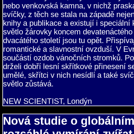
nebo venkovská kamna, v nichž praska
svíčky, z těch se stala na západě neje
knihy a publikace a existují i speciální
světlo žárovky koncem devatenáctého 
dvacátého století jsou tu opět. Přispívaj
romantické a slavnostní ovzduší. V Ev
součástí ozdob vánočních stromků. Pod
drželi dobří lesní skřítkové přinesení
umělé, skřítci v nich nesídlí a také sví
světlo zůstává.
NEW SCIENTIST, Londýn
Nová studie o globálním
rozsáhlé vymírání zvířat 