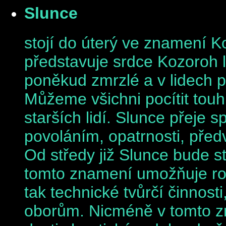
Slunce
stojí do úterý ve znamení 
představuje srdce Kozoroh l
poněkud zmrzlé a v lidech p
Můžeme všichni pocítit touhu
starších lidí. Slunce přeje 
povoláním, opatrnosti, předv
Od středy již Slunce bude s
tomto znamení umožňuje rozv
tak technické tvůrčí činnos
oborům. Nicméně v tomto z