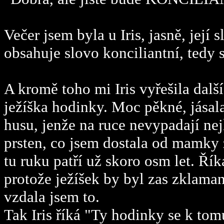
Večer jsem byla u Iris, jasně, jej
obsahuje slovo konciliantní, tedy 
A kromě toho mi Iris vyřešila dal
ježíška hodinky. Moc pěkné, jásal
husu, jenže na ruce nevypadají nejl
prsten, co jsem dostala od mamky z
tu ruku patří už skoro osm let. Řík
protože ježíšek by byl zas zklaman
vzdala jsem to.
Tak Iris říká "Ty hodinky se k to