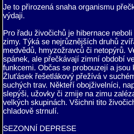
Je to přirozená snaha organismu přeč
výdaji.
Pro řadu živočichů je hibernace neboli
zimy. Týká se nejrůznějších druhů zvíř
medvědů, hmyzožravců či netopýrů. Ve
spánek, ale přečkávají zimní období v
funkcemi. Občas se probouzejí a jsou kr
Žluťásek řešetlákový přežívá v suchém
suchých trav. Někteří obojživelníci, na
slepýši, užovky či zmije na zimu zaléza
velkých skupinách. Všichni tito živočic
chladově strnulí.
SEZONNÍ DEPRESE