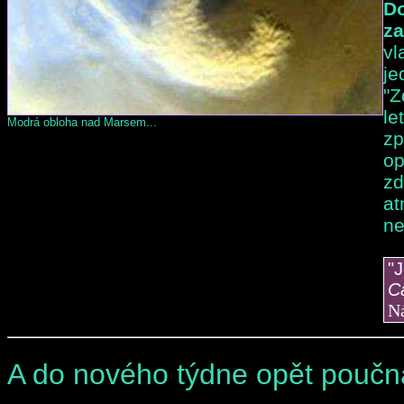
Do
za
vl
je
"Z
le
Modrá obloha nad Marsem...
zp
op
zd
at
ne
"J
C
Ná
A do nového týdne opět poučná 