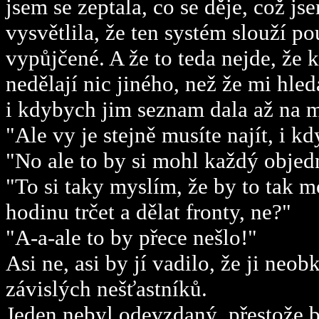
jsem se zeptala, co se děje, což j
vysvětlila, že ten systém slouží po
vypůjčené. A že to teda nejde, že 
nedělají nic jiného, než že mi hled
i kdybych jim seznam dala až na m
"Ale vy je stejně musíte najít, i 
"No ale to by si mohl každý objedn
"To si taky myslím, že by to tak m
hodinu trčet a dělat fronty, ne?"
"A-a-ale to by přece nešlo!"
Asi ne, asi by jí vadilo, že ji ne
závislých nešťastníků.
Jeden nebyl odevzdaný, přestože by