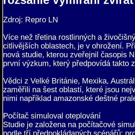
Zdroj: Repro LN
Více než třetina rostlinných a živočišn
citlivějších oblastech, je v ohrožení. P
nová studie, kterou zveřejnil časopis 
první výzkum, který předpovídá takto 
Vědci z Velké Británie, Mexika, Austrál
zaměřili na šest oblastí, které jsou ne
nimi například amazonské deštné pral
Počítač simuloval oteplování
Studie je založena na počítačové simul
podle tří předpokládaných scénářů: pr