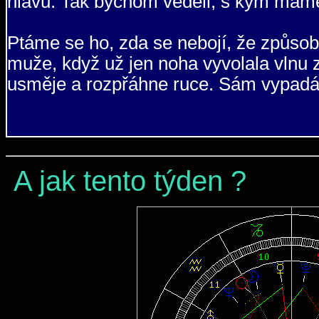
hlavu. Tak bychom věděli, s kým máme
Ptáme se ho, zda se nebojí, že způso
muže, když už jen noha vyvolala vlnu 
usměje a rozpřáhne ruce. Sám vypadá
A jak tento týden ?