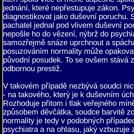
jednání, které nepřestupuje zákon. Ps
diagnostikovat jako duševní poruchu. S
pachatel jednal pod vlivem duševní po
nepošle ho do vězení, nýbrž do psychi
samozřejmě snáze uprchnout a spáchat 
posuzováním normality může opakovat
původní posudek. To se ovšem stává z
odbornou prestiž.
V takovém případě nezbývá soudci nic j
- na takového, který je k duševním ú
Rozhoduje přitom i tlak veřejného míně
způsobem děvčátka, soudce barvitě zdů
normality je tedy v podobných případ
psychiatra a na ohlasu, jaký vzbuzuje 