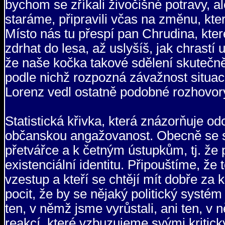
bychom se zříkali živočišné potravy, 
staráme, připravili včas na změnu, kte
Místo nás tu přespí pan Chrudina, kte
zdrhat do lesa, až uslyšíš, jak chrastí
že naše kočka takové sdělení skutečně
podle nichž rozpozná závažnost situac
Lorenz vedl ostatně podobné rozhovor
Statistická křivka, která znázorňuje o
občanskou angažovanost. Obecně se sou
přetvářce a k četným ústupkům, tj. že p
existenciální identitu. Připouštíme, že to
vzestup a kteří se chtějí mít dobře z
pocit, že by se nějaký politický systé
ten, v němž jsme vyrůstali, ani ten, v
reakcí, které vzbuzujeme svými kritick