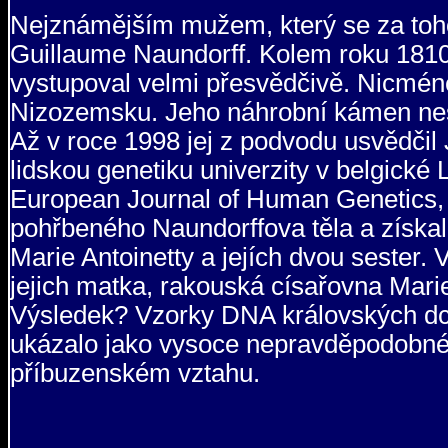
Nejznámějším mužem, který se za tohoto
Guillaume Naundorff. Kolem roku 1810 
vystupoval velmi přesvědčivě. Nicméně
Nizozemsku. Jeho náhrobní kámen nesl 
Až v roce 1998 jej z podvodu usvědči
lidskou genetiku univerzity v belgické
European Journal of Human Genetics, 
pohřbeného Naundorffova těla a získa
Marie Antoinetty a jejích dvou sester.
jejich matka, rakouská císařovna Marie
Výsledek? Vzorky DNA královských dcer
ukázalo jako vysoce nepravděpodobné,
příbuzenském vztahu.