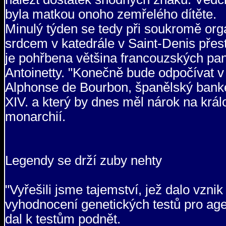
byla matkou onoho zemřelého dítěte.
Minulý týden se tedy při soukromě or
srdcem v katedrále v Saint-Denis přest
je pohřbena většina francouzských pan
Antoinetty. "Konečně bude odpočívat v 
Alphonse de Bourbon, španělský banké
XIV. a který by dnes měl nárok na krá
monarchií.
Legendy se drží zuby nehty
"Vyřešili jsme tajemství, jež dalo vzni
vyhodnocení genetických testů pro age
dal k testům podnět.