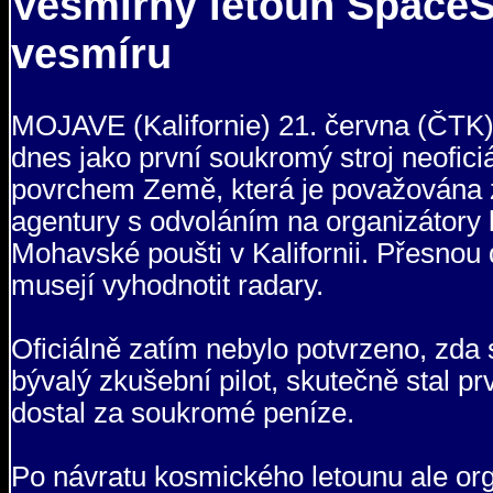
Vesmírný letoun SpaceS
vesmíru
MOJAVE (Kalifornie) 21. června (ČTK
dnes jako první soukromý stroj neofici
povrchem Země, která je považována z
agentury s odvoláním na organizátory l
Mohavské poušti v Kalifornii. Přesnou
musejí vyhodnotit radary.
Oficiálně zatím nebylo potvrzeno, zda 
bývalý zkušební pilot, skutečně stal 
dostal za soukromé peníze.
Po návratu kosmického letounu ale orga