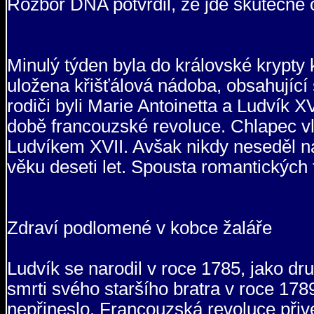
Rozbor DNA potvrdil, že jde skutečně 
Minulý týden byla do královské krypty 
uložena křišťálová nádoba, obsahující 
rodiči byli Marie Antoinetta a Ludvík XV
době francouzské revoluce. Chlapec vl
Ludvíkem XVII. Avšak nikdy neseděl na
věku deseti let. Spousta romantických t
Zdraví podlomené v kobce žaláře
Ludvík se narodil v roce 1785, jako d
smrti svého staršího bratra v roce 178
nepřineslo. Francouzská revoluce přive