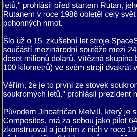
letů," prohlásil před startem Rutan, j
Rutanem v roce 1986 obletěl celý svět
pohonných hmot.
Šlo už o 15. zkušební let stroje Space
součástí mezinárodní soutěže mezi 24
deset milionů dolarů. Vítězná skupina
100 kilometrů) ve svém stroji dvakrát 
Věřím, že je to první ze stovek soukro
soukromých letů," prohlásil prezident
Původem Jihoafričan Melvill, který je
Composites, má za sebou jako pilot 64
zkonstruoval a jedním z nich v roce 1997