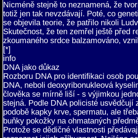
Nicméně stejně to neznamená, že tvorba
totiž jen tak nevzdávají. Poté, co gene
se objevila teorie, že patřilo nikoli Lu
Skutečnost, že ten zemřel ještě před re
zkoumaného srdce balzamováno, vzniku
[*]
info
DNA jako důkaz
Rozboru DNA pro identifikaci osob použ
DNA, neboli deoxyribonukleová kyseli
člověka se mírně liší - s výjimkou jed
stejná. Podle DNA policisté usvědčují z
podobě kapky krve, spermatu, ale třeba
buňky pokožky na ohmataných předmě
Protože se dědičné vlastnosti předáva