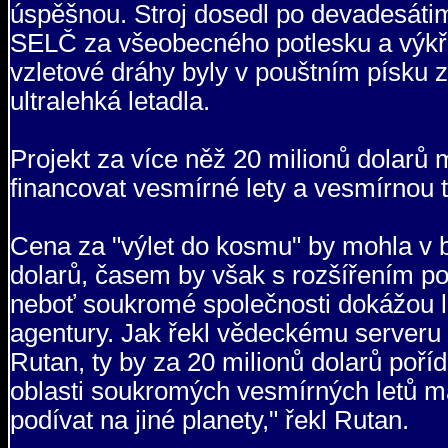
úspěšnou. Stroj dosedl po devadesátim
SELČ za všeobecného potlesku a výkřiků
vzletové dráhy byly v pouštním písku 
ultralehká letadla.
Projekt za více něž 20 milionů dolarů 
financovat vesmírné lety a vesmírnou tu
Cena za "výlet do kosmu" by mohla v 
dolarů, časem by však s rozšířením po
neboť soukromé společnosti dokážou le
agentury. Jak řekl vědeckému serveru 
Rutan, ty by za 20 milionů dolarů poříd
oblasti soukromých vesmírných letů ma
podívat na jiné planety," řekl Rutan.