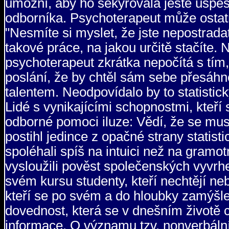
umožní, aby ho sekýrovala ještě úspěšn
odborníka. Psychoterapeut může ostatn
"Nesmíte si myslet, že jste nepostrada
takové práce, na jakou určitě stačíte.
psychoterapeut zkrátka nepočítá s tím,
poslání, že by chtěl sám sebe přesáh
talentem. Neodpovídalo by to statistic
Lidé s vynikajícími schopnostmi, kteří s
odborné pomoci iluze: Vědí, že se mus
postihl jedince z opačné strany statist
spoléhali spíš na intuici než na gram
vysloužili pověst společenských vyvr
svém kursu studenty, kteří nechtějí 
kteří se po svém a do hloubky zamýšlejí
dovednost, která se v dnešním životě ce
informace. O významu tzv. nonverbál