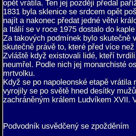
opět vrátila. Ten jej později předal pa
1831 byla sklenice se srdcem opět poš
najít a nakonec předat jedné větvi krá
a Itálií se v roce 1975 dostalo do kaple
Za takových podmínek bylo skutečně v
skutečně právě to, které před více než 
Zvláště když existovali lidé, kteří tvrd
neumřel. Podle nich jej monarchisté osv
mrtvolku.
Když se po napoleonské etapě vrátila 
vyrojily se po světě hned desítky mužů,
zachráněným králem Ludvíkem XVII. Ve
Podvodník usvědčený se zpožděním