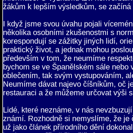
žákům k lepším výsledkům, se začíná s
I když jsme svou úvahu pojali vícemén
několika osobními zkušenostmi s norm
korespondují se zážitky jiných lidí, o
praktický život, a jednak mohou poslou
především v tom, že neumíme respekt
bychom se ve Španělském sále nebo v 
oblečením, tak svým vystupováním, al
Neumíme dávat najevo číšníkům, oč je 
restauraci a že můžeme určovat výši s
Lidé, které neznáme, v nás nevzbuzují v
známí. Rozhodně si nemyslíme, že je č
už jako článek přírodního dění dokonal