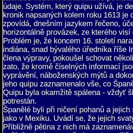
údaje. Systém, který quipu užívá, je d
kronik napsaných kolem roku 1613 je 
zpovídá, dnešním jazykem řečeno, účet
horizontálně provázek, ze kterého visí 
Problém je, že koncem 16. století naraz
indiána, snad bývalého úředníka říše I
člena výpravy, pokoušel schovat někol
zato, že kromě číselných informací js
vyprávění, náboženských mýtů a dokonce
jeho quipu zaznamenalo vše, co Španělé 
Quipu byla okamžitě spálena - vždyť š
potrestán.
Španělé byli při ničení pohanů a jejic
jako v Mexiku. Uvádí se, že jejich svat
Přibližně pětina z nich má zaznamenáv