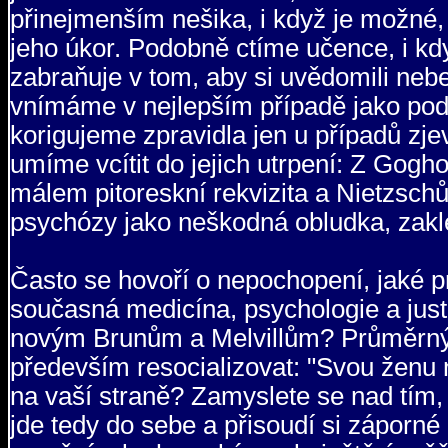
přinejmenším nešika, i když je možné, 
jeho úkor. Podobně ctíme učence, i kdy
zabraňuje v tom, aby si uvědomili ne
vnímáme v nejlepším případě jako pod
korigujeme zpravidla jen u případů zj
umíme vcítit do jejich utrpení: Z Gogho
málem pitoreskní rekvizita a Nietzschů
psychózy jako neškodná obludka, zakl
Často se hovoří o nepochopení, jaké pr
současná medicína, psychologie a justi
novým Brunům a Melvillům? Průměrný 
především resocializovat: "Svou ženu 
na vaší straně? Zamyslete se nad tím, 
jde tedy do sebe a přisoudí si záporn