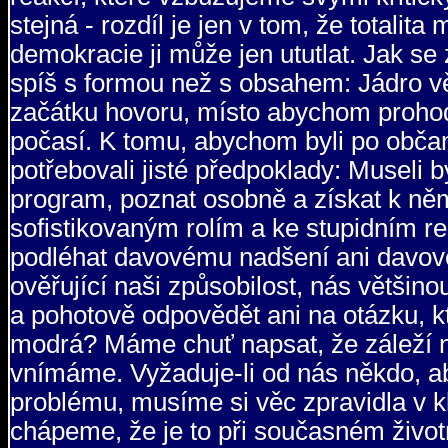
stejná - rozdíl je jen v tom, že totalita 
demokracie ji může jen ututlat. Jak se 
spíš s formou než s obsahem: Jádro vě
začátku hovoru, místo abychom prohodi
počasí. K tomu, abychom byli po občan
potřebovali jisté předpoklady: Museli b
program, poznat osobně a získat k ně
sofistikovaným rolím a ke stupidním 
podléhat davovému nadšení ani davové
ověřující naši způsobilost, nás větši
a pohotově odpovědět ani na otázku, k
modrá? Máme chuť napsat, že záleží na
vnímáme. Vyžaduje-li od nás někdo, a
problému, musíme si věc zpravidla v 
chápeme, že je to při současném živo