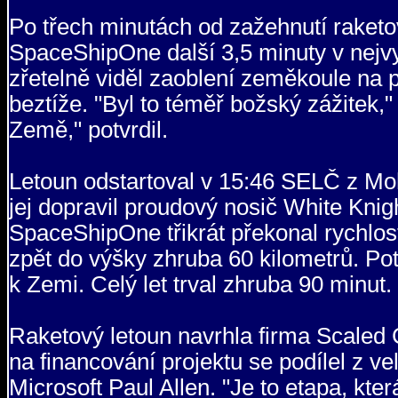
Po třech minutách od zažehnutí raket
SpaceShipOne další 3,5 minuty v nejvy
zřetelně viděl zaoblení zeměkoule na 
beztíže. "Byl to téměř božský zážitek,"
Země," potvrdil.
Letoun odstartoval v 15:46 SELČ z Mo
jej dopravil proudový nosič White Knight
SpaceShipOne třikrát překonal rychlos
zpět do výšky zhruba 60 kilometrů. Pot
k Zemi. Celý let trval zhruba 90 minut.
Raketový letoun navrhla firma Scaled 
na financování projektu se podílel z ve
Microsoft Paul Allen. "Je to etapa, k