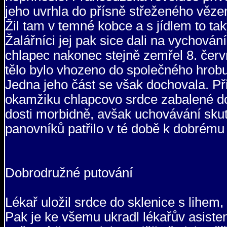
jeho uvrhla do přísně střeženého vězen
Žil tam v temné kobce a s jídlem to ta
Žalářníci jej pak sice dali na vychová
chlapec nakonec stejně zemřel 8. červ
tělo bylo vhozeno do společného hrobu
Jedna jeho část se však dochovala. Při
okamžiku chlapcovo srdce zabalené do
dosti morbidně, avšak uchovávání sku
panovníků patřilo v té době k dobrému
Dobrodružné putování
Lékař uložil srdce do sklenice s lihem, 
Pak je ke všemu ukradl lékařův asisten