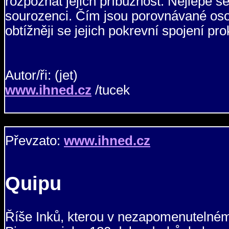
rozpoznat jejich příbuznost. Nejlépe s
sourozenci. Čím jsou porovnávané oso
obtížněji se jejich pokrevní spojení pro
Autor/ři: (jet)
www.ihned.cz
/tucek
Převzato:
www.ihned.cz
Quipu
Říše Inků, kterou v nezapomenutelném 