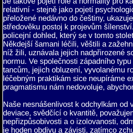
Je takové pojetí role a normality pro
relativní - stejně jako pojetí psycholog
přeložené nedávno do češtiny, ukazuje 
středověku postoj k projevům šílenství
policejní dohled, který se v tomto stol
Někdejší šamani léčili, věštili a zažehn
níž žili, uznávala jejich nadpřirozené
normu. Ve společnosti západního typu 
tancům, jejich obluzení, vyvolanému r
léčebným praktikám sice neupíráme exo
pragmatismu nám nedovoluje, abychom 
Naše nesnášenlivost k odchylkám od v
deviace, svědčící o kvantitě, považuje
nepřizpůsobivosti a o izolovanosti, od
je hoden obdivu a závisti, zatímco zc