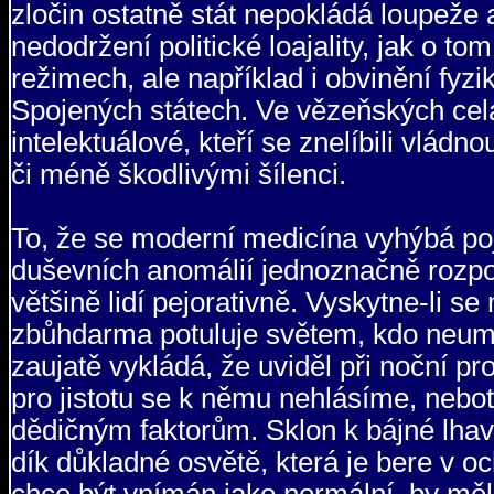
zločin ostatně stát nepokládá loupeže
nedodržení politické loajality, jak o to
režimech, ale například i obvinění fy
Spojených státech. Ve vězeňských celá
intelektuálové, kteří se znelíbili vládn
či méně škodlivými šílenci.
To, že se moderní medicína vyhýbá po
duševních anomálií jednoznačně rozpo
většině lidí pejorativně. Vyskytne-li 
zbůhdarma potuluje světem, kdo neumí 
zaujatě vykládá, že uviděl při noční 
pro jistotu se k němu nehlásíme, nebo
dědičným faktorům. Sklon k bájné lhavos
dík důkladné osvětě, která je bere v oc