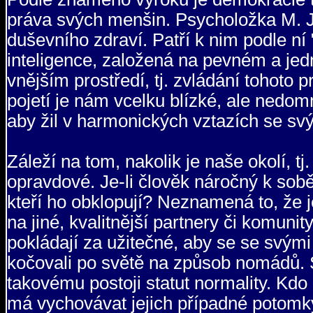
práva svých menšin. Psycholožka M. Ja
duševního zdraví. Patří k nim podle ní 
inteligence, založená na pevném a jedno
vnějším prostředí, tj. zvládání tohoto p
pojetí je nám vcelku blízké, ale nedo
aby žil v harmonických vztazích se sv
Záleží na tom, nakolik je naše okolí, tj.
opravdové. Je-li člověk náročný k sobě
kteří ho obklopují? Neznamená to, že 
na jiné, kvalitnější partnery či komuni
pokládají za užitečné, aby se se svými
kočovali po světě na způsob nomádů.
takovému postoji statut normality. Kdo 
má vychovávat jejich případné potomk