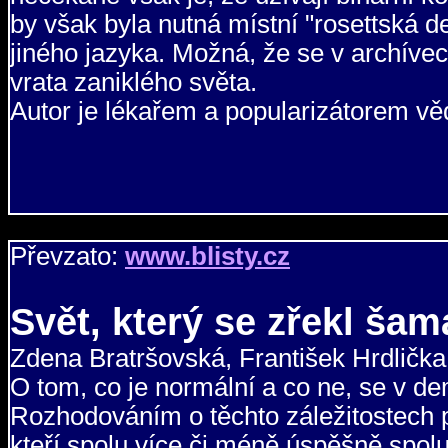
by však byla nutná místní "rosettská 
jiného jazyka. Možná, že se v archívec
vrata zaniklého světa.
Autor je lékařem a popularizátorem vě
Převzato:
www.blisty.cz
Svět, který se zřekl ša
Zdena Bratršovská, František Hrdlička
O tom, co je normální a co ne, se v de
Rozhodováním o těchto záležitostech p
kteří spolu více či méně úspěšně spol