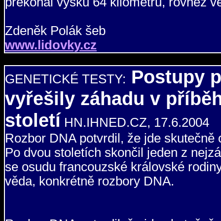
překonal výšku 64 kilometrů, rovněž 
Zdeněk Polák šeb
www.lidovky.cz
Postupy p
GENETICKÉ TESTY:
vyřešily záhadu v příbě
století
HN.IHNED.CZ, 17.6.2004
Rozbor DNA potvrdil, že jde skutečně 
Po dvou stoletích skončil jeden z nejz
se osudu francouzské královské rodiny
věda, konkrétně rozbory DNA.