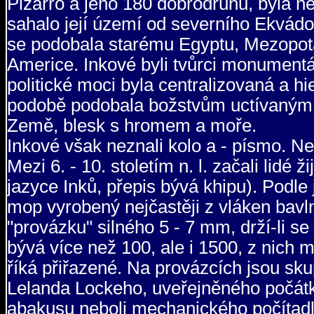
Pizarro a jeho 180 dobrodruhů, byla ne
sahalo její území od severního Ekvádo
se podobala starému Egyptu, Mezopotá
Americe. Inkové byli tvůrci monumentáln
politické moci byla centralizovaná a hi
podobě podobala božstvům uctívaným v 
Země, blesk s hromem a moře.
Inkové však neznali kolo a - písmo. N
Mezi 6. - 10. stoletím n. l. začali lidé 
jazyce Inků, přepis bývá khipu). Podle
mop vyrobený nejčastěji z vláken bavl
"provázku" silného 5 - 7 mm, drží-li se
bývá více než 100, ale i 1500, z nich m
říká přiřazené. Na provázcích jsou sk
Lelanda Lockeho, uveřejněného počátke
abakusu neboli mechanického počítadla