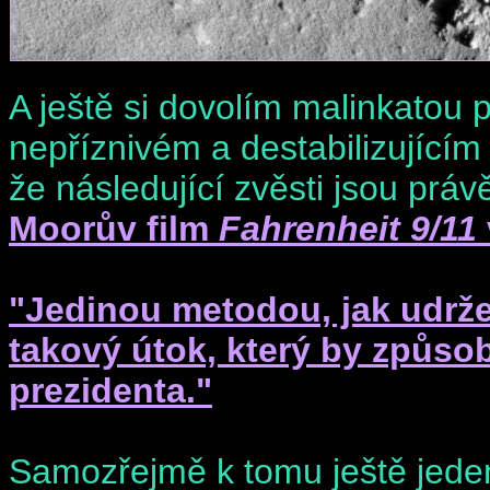
A ještě si dovolím malinkatou 
nepříznivém a destabilizující
že následující zvěsti jsou práv
Moorův film
Fahrenheit 9/11
"Jedinou metodou, jak udrže
takový útok, který by způsob
prezidenta."
Samozřejmě k tomu ještě jeden 