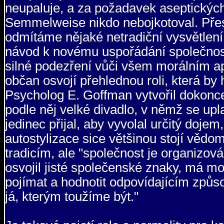
neupaluje, a za požadavek aseptických
Semmelweise nikdo nebojkotoval. Pře
odmítáme nějaké netradiční vysvětlen
návod k novému uspořádání společnost
silné podezření vůči všem morálním ap
občan osvojí přehlednou roli, která by
Psycholog E. Goffman vytvořil dokonce t
podle něj velké divadlo, v němž se upla
jedinec přijal, aby vyvolal určitý dojem
autostylizace sice většinou stojí věd
tradicím, ale "společnost je organizov
osvojil jisté společenské znaky, má mo
pojímat a hodnotit odpovídajícím způs
já, kterým toužíme být."