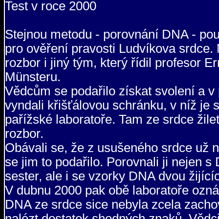
Test v roce 2000
Stejnou metodu - porovnání DNA - použ
pro ověření pravosti Ludvíkova srdce.
rozbor i jiný tým, který řídil profeso
Münsteru.
Vědcům se podařilo získat svolení a v 
vyndali křišťálovou schránku, v níž je
pařížské laboratoře. Tam ze srdce žiletk
rozbor.
Obávali se, že z usušeného srdce už 
se jim to podařilo. Porovnali ji nejen 
sester, ale i se vzorky DNA dvou žijíc
V dubnu 2000 pak obě laboratoře ozná
DNA ze srdce sice nebyla zcela zachova
nalézt dostatek shodných znaků. Vědci t