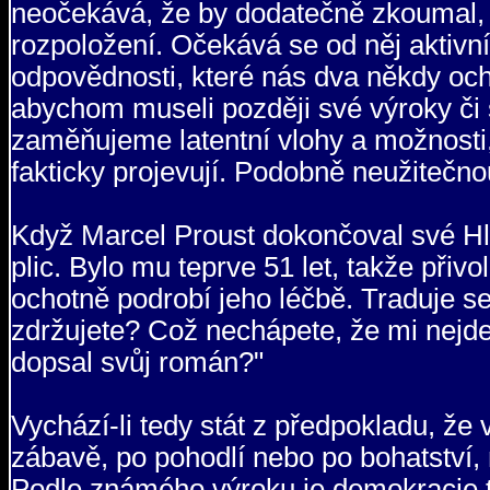
neočekává, že by dodatečně zkoumal, z
rozpoložení. Očekává se od něj aktivní
odpovědnosti, které nás dva někdy och
abychom museli později své výroky či 
zaměňujeme latentní vlohy a možnosti, k
fakticky projevují. Podobně neužitečno
Když Marcel Proust dokončoval své H
plic. Bylo mu teprve 51 let, takže přiv
ochotně podrobí jeho léčbě. Traduje se
zdržujete? Což nechápete, že mi nejde 
dopsal svůj román?"
Vychází-li tedy stát z předpokladu, že
zábavě, po pohodlí nebo po bohatství, 
Podle známého výroku je demokracie ta