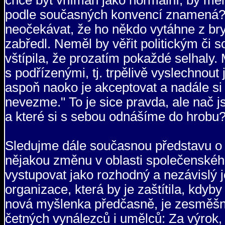
chce být vnímán jako normální, by měl p
podle současných konvencí znamená? M
neočekávat, že ho někdo vytáhne z bry
zabředl. Neměl by věřit politickým či 
vštípila, že prozatím pokaždé selhaly.
s podřízenými, tj. trpělivě vyslechnout 
aspoň naoko je akceptovat a nadále si m
nevezme." To je sice pravda, ale nač 
a které si s sebou odnášíme do hrobu
Sledujme dále současnou představu o n
nějakou změnu v oblasti společenskéh
vystupovat jako rozhodný a nezávislý 
organizace, která by je zaštítila, kdyby 
nová myšlenka předčasně, je zesměšn
četných vynálezců i umělců: Za výrok