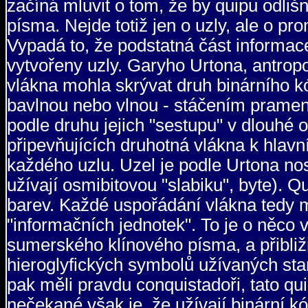
začíná mluvit o tom, že by quipu odli
písma. Nejde totiž jen o uzly, ale o pro
Vypadá to, že podstatná část informace
vytvořeny uzly. Garyho Urtona, antrop
vlákna mohla skrývat druh binárního k
bavlnou nebo vlnou - stáčením pramenů
podle druhu jejich "sestupu" v dlouhé 
připevňujících druhotná vlákna k hlav
každého uzlu. Uzel je podle Urtona no
užívají osmibitovou "slabiku", byte).
barev. Každé uspořádání vlákna tedy
"informačních jednotek". To je o něco
sumerského klínového písma, a přibli
hieroglyfických symbolů užívaných sta
pak měli pravdu conquistadoři, tato 
nečekané však je, že užívají binární kó